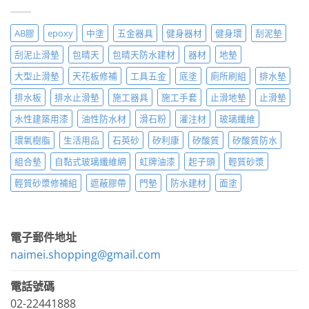
AB膠
epoxy
中塗
五金器具
健身器材
健身環
刮泥墊
刮泥止滑墊
包晴天
包晴天防水建材
器材
地墊
大型止滑墊
天花板修補
工具五金
底塗
廁所刷組
排水墊
排水板
排水止滑墊
施工器具
施工手套
止滑地墊
止滑墊
水性建築用漆
油性防水材
滑石粉
灌注材
玻璃纖維
環氧樹脂
生活用品
石英砂
矽利康
矽酸質
矽酸質防水
組合墊
自黏式玻璃纖維網
虹牌油漆
起子頭
輕質砂漿
輕質砂漿修補組
遮蔽膠帶
門墊
防水建材
面塗
電子郵件地址
naimei.shopping@gmail.com
電話號碼
02-22441888