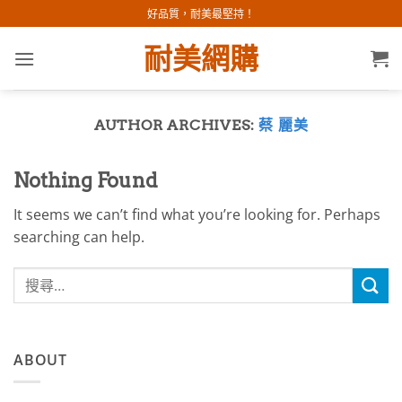
Skip
好品質，耐美最堅持！
to
耐美網購
content
AUTHOR ARCHIVES:
蔡 麗美
Nothing Found
It seems we can’t find what you’re looking for. Perhaps
searching can help.
ABOUT