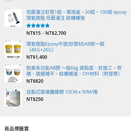
低壓灌注針筒1組、單底座、50組、100組 epoxy
環氧樹脂 低壓灌注 結構補強
NT$
15
–
NT$
2,700
評分
5.00
滿分 5
環氧樹脂Epoxy中塗(砂漿材)AB劑一組
（4KG+2KG）
NT$
1,400
耐美多功能AB膠 一組6kg 高黏度、好施工，修
補、填縫補平、結構補強、DIY材料（附發票）
NT$
820
自黏式玻璃纖維網 10CMｘ90M/捲
NT$
250
商品標籤雲