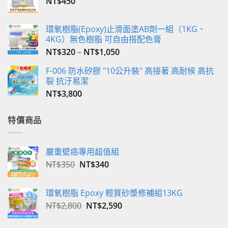
NT$
450
環氧樹脂(Epoxy)止滑面塗AB劑一組（1KG、
4KG）無色樹脂 可自由搭配色膏
NT$
320
–
NT$
1,050
F-006 防水矽膠 "10公升裝" 高接著 高耐候 高抗
裂 抗汙易潔
NT$
3,800
特價商品
嚴重壁癌專用超值組
原
目
NT$
350
NT$
340
始
前
價
價
環氧樹脂 Epoxy 輕質砂漿修補組13KG
格：
格：
原
目
NT$
2,800
NT$
2,590
NT$350。
NT$340。
始
前
價
價