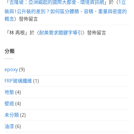
「
吉隆坡：亞洲崛起的國際大都會 - 環境資訊網
」於〈
1立
裝與1公升裝的差別？如何區分體積、容積、重量與密度的
概念
〉發佈留言
「
林 再根
」於〈
耐美需求關鍵字導引
〉發佈留言
分類
epoxy
(9)
FRP玻璃纖維
(1)
地墊
(4)
壁癌
(4)
未分類
(2)
油漆
(6)