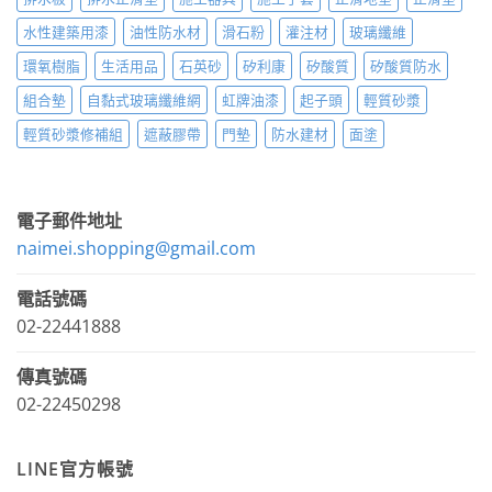
水性建築用漆
油性防水材
滑石粉
灌注材
玻璃纖維
環氧樹脂
生活用品
石英砂
矽利康
矽酸質
矽酸質防水
組合墊
自黏式玻璃纖維網
虹牌油漆
起子頭
輕質砂漿
輕質砂漿修補組
遮蔽膠帶
門墊
防水建材
面塗
電子郵件地址
naimei.shopping@gmail.com
電話號碼
02-22441888
傳真號碼
02-22450298
LINE官方帳號