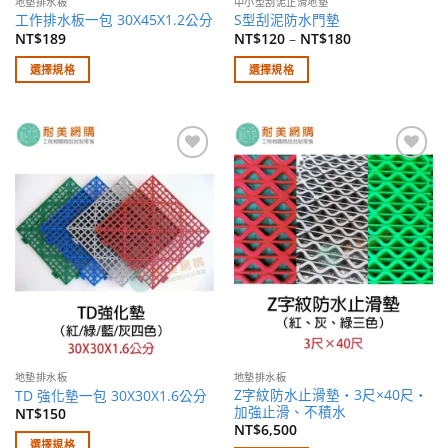
地墊排水板
中小型刮泥止滑地墊
選
項
工作排水板一包 30X45X1.2公分
S型刮泥防水門墊
擇
NT$
189
NT$
120
–
NT$
180
選
選擇規格
選擇規格
項
此
此
產
產
品
品
有
有
加入
加入
多
多
願望
願望
種
種
清單
清單
款
款
式。
式。
可
可
在
在
產
產
品
品
頁
頁
面
面
地墊排水板
地墊排水板
選
選
Z字紋防水止滑墊・3尺×40尺・
TD 強化墊一包 30X30X1.6公分
擇
擇
加強止滑、不積水
NT$
150
選
選
NT$
6,500
選擇規格