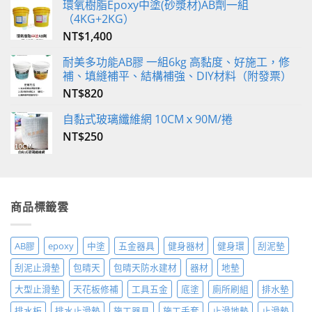
環氧樹脂Epoxy中塗(砂漿材)AB劑一組
（4KG+2KG）
NT$
1,400
耐美多功能AB膠 一組6kg 高黏度、好施工，修
補、填縫補平、結構補強、DIY材料（附發票）
NT$
820
自黏式玻璃纖維網 10CMｘ90M/捲
NT$
250
商品標籤雲
AB膠
epoxy
中塗
五金器具
健身器材
健身環
刮泥墊
刮泥止滑墊
包晴天
包晴天防水建材
器材
地墊
大型止滑墊
天花板修補
工具五金
底塗
廁所刷組
排水墊
排水板
排水止滑墊
施工器具
施工手套
止滑地墊
止滑墊