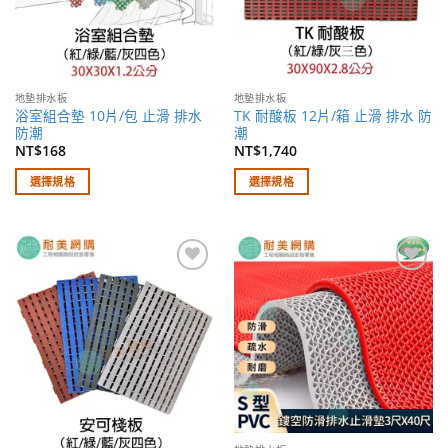
地墊排水板
地墊排水板
浴室組合墊 10片/包 止滑 排水
TK 耐酸板 12片/箱 止滑 排水 防
防潮
潮
NT$
168
NT$
1,740
選擇規格
選擇規格
此
此
產
產
品
品
有
有
加入
加入
多
多
願望
願望
種
種
清單
清單
款
款
式。
式。
可
可
在
在
產
產
品
品