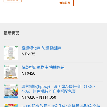
項
項
選擇規格
此
此
產
產
品
品
有
有
多
多
種
最新商品
種
款
款
式。
式。
可
鐵鏽轉化劑 防鏽 除鏽劑
可
在
NT$
175
在
產
產
品
品
頁
快乾型環氧樹脂 快速修補
頁
面
NT$
450
面
選
選
擇
擇
選
環氧樹脂(Epoxy)止滑面塗AB劑一組（1KG、
選
項
4KG）無色樹脂 可自由搭配色膏
項
NT$
320
–
NT$
1,050
F-006 防水矽膠 "10公升裝" 高接著 高耐候 高抗