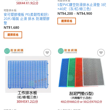
地墊排水板
頁
頁
S型PVC鏤空防滑排水止滑墊 3尺
面
面
×40尺（灰/紅/綠三色）
地墊排水板
選
選
NT$
4,200
–
NT$
4,900
安可塑膠棧板 PE(柔韌性較好)
擇
擇
20片/箱裝 止滑 排水 防潮塑膠
選擇規格
選
選
墊
此
NT$
1,680
項
項
產
選擇規格
品
此
有
產
多
品
種
有
款
加入
加入
多
式。
願望
願望
種
清單
清單
可
款
在
式。
產
可
品
在
頁
產
面
品
選
頁
擇
面
選