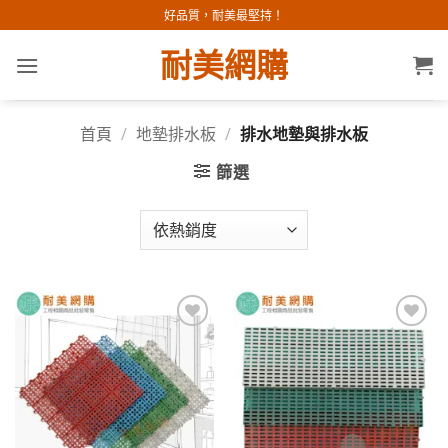
Skip
好品質，耐美最堅持！
to
耐美網購
content
首頁
/
地墊排水板
/
排水地墊與排水板
篩選
加入
加入
願望
願望
清單
清單