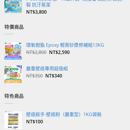
裂 抗汙易潔
NT$
3,800
特價商品
環氧樹脂 Epoxy 輕質砂漿修補組13KG
原
目
NT$
2,800
NT$
2,590
始
前
價
價
嚴重壁癌專用超值組
格：
格：
原
目
NT$
350
NT$
340
NT$2,800。
NT$2,590。
始
前
價
價
格：
格：
特色商品
NT$350。
NT$340。
壁癌殺手-壁癌粉（嚴重型）1KG袋裝
NT$
100