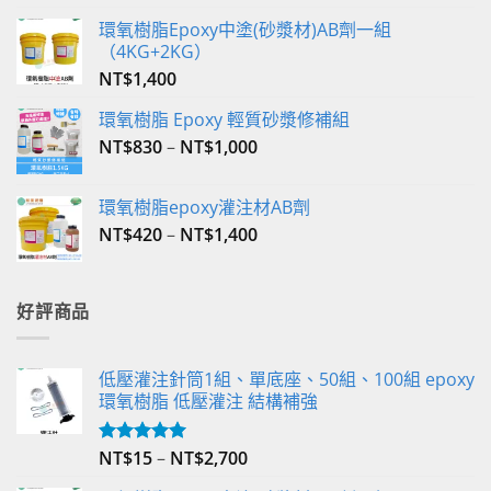
環氧樹脂Epoxy中塗(砂漿材)AB劑一組
（4KG+2KG）
NT$
1,400
環氧樹脂 Epoxy 輕質砂漿修補組
NT$
830
–
NT$
1,000
環氧樹脂epoxy灌注材AB劑
NT$
420
–
NT$
1,400
好評商品
低壓灌注針筒1組、單底座、50組、100組 epoxy
環氧樹脂 低壓灌注 結構補強
NT$
15
–
NT$
2,700
評分
5.00
滿分 5