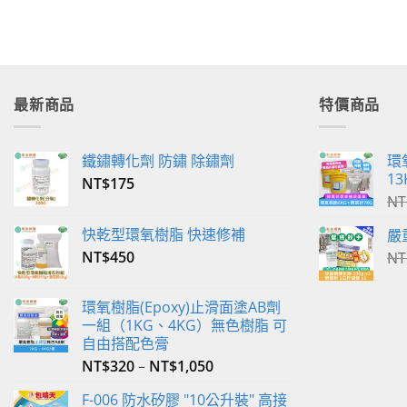
最新商品
特價商品
鐵鏽轉化劑 防鏽 除鏽劑
環
13
NT$
175
NT
快乾型環氧樹脂 快速修補
嚴
NT$
450
NT
環氧樹脂(Epoxy)止滑面塗AB劑
一組（1KG、4KG）無色樹脂 可
自由搭配色膏
NT$
320
–
NT$
1,050
F-006 防水矽膠 "10公升裝" 高接