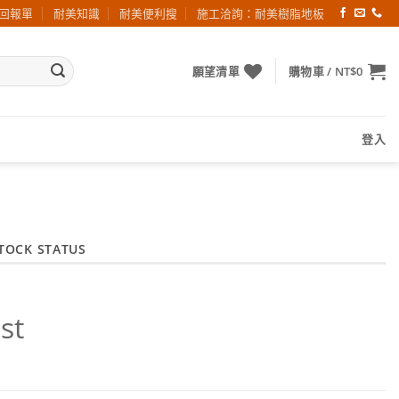
回報單
耐美知識
耐美便利搜
施工洽詢：耐美樹脂地板
願望清單
購物車 /
NT$
0
登入
TOCK STATUS
st