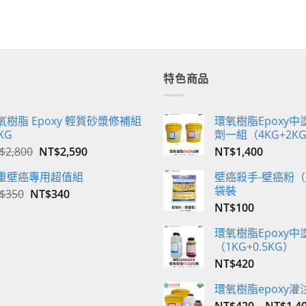
特色商品
氧樹脂 Epoxy 輕質砂漿修補組
環氧樹脂Epoxy中塗
KG
劑一組（4KG+2K
原
目
$
2,800
NT$
2,590
NT$
1,400
始
前
重壁癌專用超值組
壁癌殺手-壁癌粉（
價
價
袋裝
原
目
$
350
NT$
格：
340
格：
始
前
NT$
100
NT$2,800。
NT$2,590。
價
價
環氧樹脂Epoxy中
格：
格：
（1KG+0.5KG）
NT$350。
NT$340。
NT$
420
環氧樹脂epoxy灌