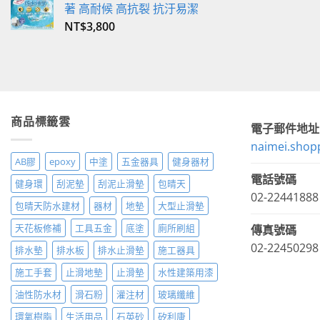
著 高耐候 高抗裂 抗汙易潔
NT$
3,800
商品標籤雲
電子郵件地址
naimei.shop
AB膠
epoxy
中塗
五金器具
健身器材
電話號碼
健身環
刮泥墊
刮泥止滑墊
包晴天
02-22441888
包晴天防水建材
器材
地墊
大型止滑墊
天花板修補
工具五金
底塗
廁所刷組
傳真號碼
02-22450298
排水墊
排水板
排水止滑墊
施工器具
施工手套
止滑地墊
止滑墊
水性建築用漆
油性防水材
滑石粉
灌注材
玻璃纖維
環氧樹脂
生活用品
石英砂
矽利康