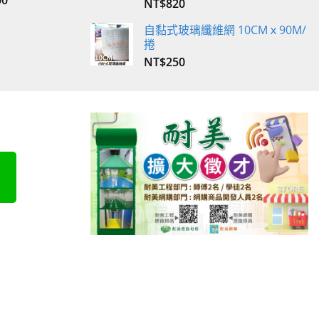
00
NT$
820
自黏式玻璃纖維網 10CMｘ90M/
捲
NT$
250