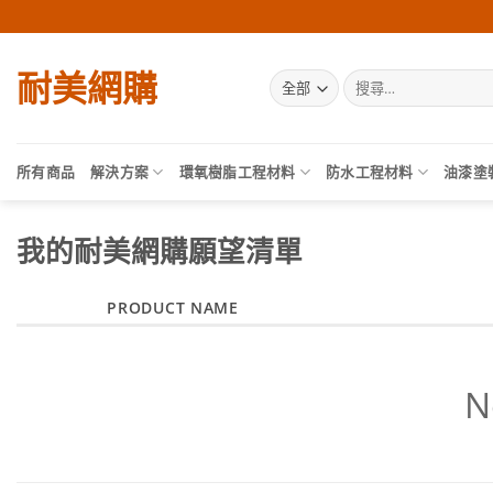
Skip
to
content
耐美網購
搜
尋
關
鍵
字:
所有商品
解決方案
環氧樹脂工程材料
防水工程材料
油漆塗
我的耐美網購願望清單
PRODUCT NAME
N