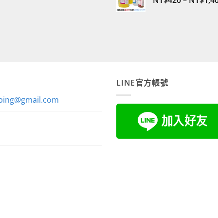
NT$
420
–
NT$
1,4
LINE官方帳號
ping@gmail.com