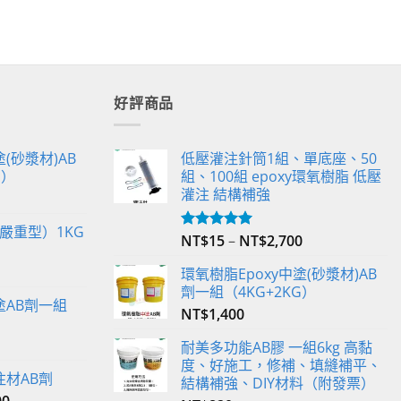
好評商品
(砂漿材)AB
低壓灌注針筒1組、單底座、50
G）
組、100組 epoxy環氧樹脂 低壓
灌注 結構補強
嚴重型）1KG
NT$
15
–
NT$
2,700
評分
5.00
滿分 5
環氧樹脂Epoxy中塗(砂漿材)AB
劑一組（4KG+2KG）
塗AB劑一組
NT$
1,400
耐美多功能AB膠 一組6kg 高黏
度、好施工，修補、填縫補平、
注材AB劑
結構補強、DIY材料（附發票）