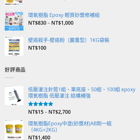
環氧樹脂 Epoxy 輕質砂漿修補組
NT$
830
–
NT$
1,000
壁癌殺手-壁癌粉（嚴重型）1KG袋裝
NT$
100
好評商品
低壓灌注針筒1組、單底座、50組、100組 epoxy
環氧樹脂 低壓灌注 結構補強
NT$
15
–
NT$
2,700
評分
5.00
滿分 5
環氧樹脂Epoxy中塗(砂漿材)AB劑一組
（4KG+2KG）
NT$
1,400