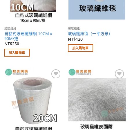
玻璃纖維
玻璃纖維
自黏式玻璃纖維網 10CMｘ
玻璃纖維毯（一平方米）
90M/捲
NT$
120
NT$
250
加入購物車
加入購物車
加入
加入
願望
願望
清單
清單