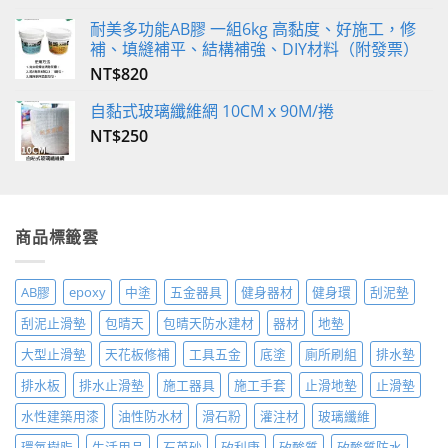
耐美多功能AB膠 一組6kg 高黏度、好施工，修
補、填縫補平、結構補強、DIY材料（附發票）
NT$
820
自黏式玻璃纖維網 10CMｘ90M/捲
NT$
250
商品標籤雲
AB膠
epoxy
中塗
五金器具
健身器材
健身環
刮泥墊
刮泥止滑墊
包晴天
包晴天防水建材
器材
地墊
大型止滑墊
天花板修補
工具五金
底塗
廁所刷組
排水墊
排水板
排水止滑墊
施工器具
施工手套
止滑地墊
止滑墊
水性建築用漆
油性防水材
滑石粉
灌注材
玻璃纖維
環氧樹脂
生活用品
石英砂
矽利康
矽酸質
矽酸質防水