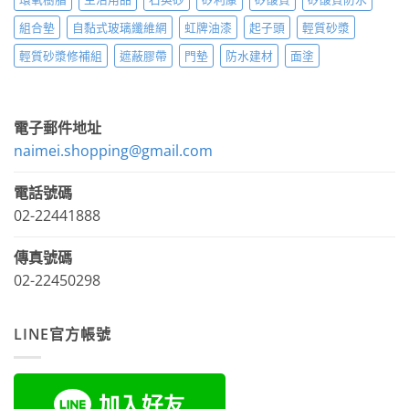
組合墊
自黏式玻璃纖維網
虹牌油漆
起子頭
輕質砂漿
輕質砂漿修補組
遮蔽膠帶
門墊
防水建材
面塗
電子郵件地址
naimei.shopping@gmail.com
電話號碼
02-22441888
傳真號碼
02-22450298
LINE官方帳號