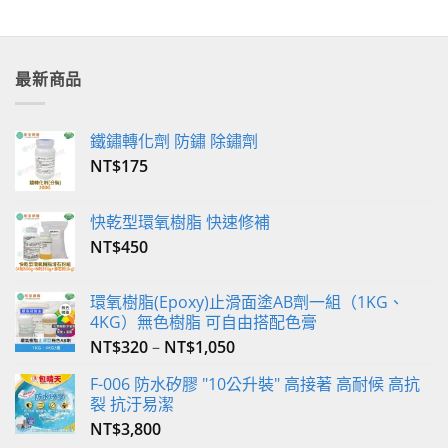
最新商品
鐵鏽轉化劑 防鏽 除鏽劑
NT$
175
快乾型環氧樹脂 快速修補
NT$
450
環氧樹脂(Epoxy)止滑面塗AB劑一組（1KG、
4KG）無色樹脂 可自由搭配色膏
NT$
320
–
NT$
1,050
F-006 防水矽膠 "10公升裝" 高接著 高耐候 高抗
裂 抗汙易潔
NT$
3,800