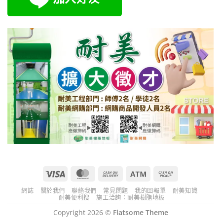
Visa
MasterCard
Cash
Atm
Cash
On
on
網誌
關於我們
聯絡我們
常見問題
我的回報單
耐美知識
Delivery
Pickup
耐美便利搜
施工洽詢：耐美樹脂地板
Copyright 2026 ©
Flatsome Theme