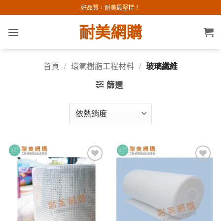
Skip
好品質，耐美最堅持！
to
耐美網購
content
首頁
/
環氧樹脂工程材料
/
玻璃纖維
篩選
加入
加入
願望
願望
清單
清單