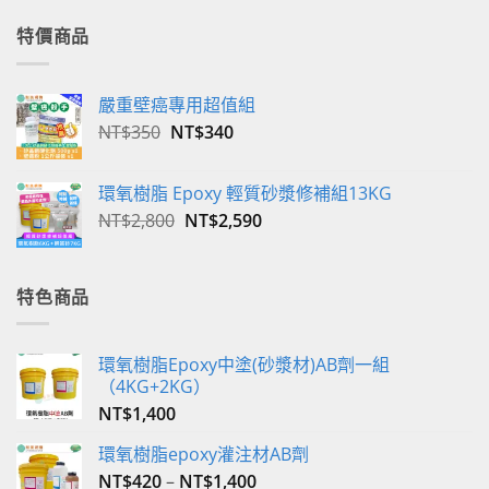
特價商品
嚴重壁癌專用超值組
原
目
NT$
350
NT$
340
始
前
價
價
環氧樹脂 Epoxy 輕質砂漿修補組13KG
格：
格：
原
目
NT$
2,800
NT$
2,590
NT$350。
NT$340。
始
前
價
價
格：
格：
特色商品
NT$2,800。
NT$2,590。
環氧樹脂Epoxy中塗(砂漿材)AB劑一組
（4KG+2KG）
NT$
1,400
環氧樹脂epoxy灌注材AB劑
NT$
420
–
NT$
1,400