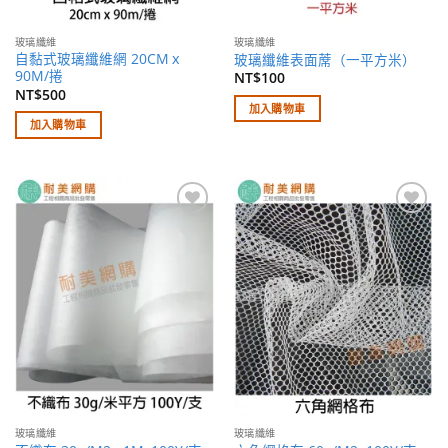
玻璃纖維
玻璃纖維
自黏式玻璃纖維網 20CMｘ
玻璃纖維表面蓆（一平方米）
90M/捲
NT$
100
NT$
500
加入購物車
加入購物車
加入
加入
願望
願望
清單
清單
玻璃纖維
玻璃纖維