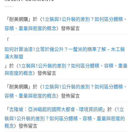
「
耐美網購
」於〈
1立裝與1公升裝的差別？如何區分體積、
容積、重量與密度的概念
〉發佈留言
「
如何計算油漆1立等於幾公升？一釐米的精準了解 – 木工裝
潢大聯盟
」於〈
1立裝與1公升裝的差別？如何區分體積、容積、重量
與密度的概念
〉發佈留言
「
耐美網購
」於〈
1立裝與1公升裝的差別？如何區分體積、
容積、重量與密度的概念
〉發佈留言
「
吉隆坡：亞洲崛起的國際大都會 - 環境資訊網
」於〈
1立
裝與1公升裝的差別？如何區分體積、容積、重量與密度的
概念
〉發佈留言