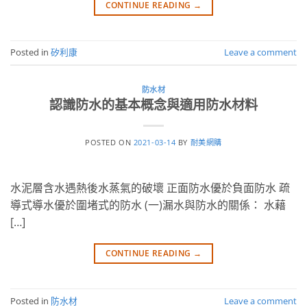
CONTINUE READING
→
Posted in
矽利康
Leave a comment
防水材
認識防水的基本概念與適用防水材料
POSTED ON
2021-03-14
BY
耐美網購
水泥層含水遇熱後水蒸氣的破壞 正面防水優於負面防水 疏
導式導水優於圍堵式的防水 (一)漏水與防水的關係： 水藉
[…]
CONTINUE READING
→
Posted in
防水材
Leave a comment