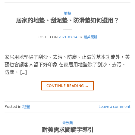
地墊
居家的地墊、刮泥墊、防滑墊如何選用？
POSTED ON
2021-03-14
BY
耐美網購
家居用地墊除了刮沙、去污、防塵、止滑等基本功能外，美
觀也會讓客人留下好印象 在家居用地墊除了刮沙、去污、
防塵、 […]
CONTINUE READING
→
Posted in
地墊
Leave a comment
未分類
耐美需求關鍵字導引