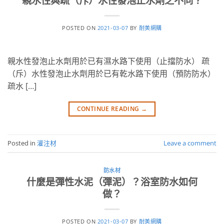
親水性與疏（斥）水性發泡止水劑之不同？
POSTED ON
2021-03-07
BY
耐美網購
親水性發泡止水劑用於已有濕水路下使用（止擋防水） 疏
（斥）水性發泡止水劑用於已有乾水路下使用（預防防水）
疏水 […]
CONTINUE READING
→
Posted in
灌注材
Leave a comment
防水材
什麼是彈性水泥（彈泥）？浴室防水如何
做？
POSTED ON
2021-03-07
BY
耐美網購