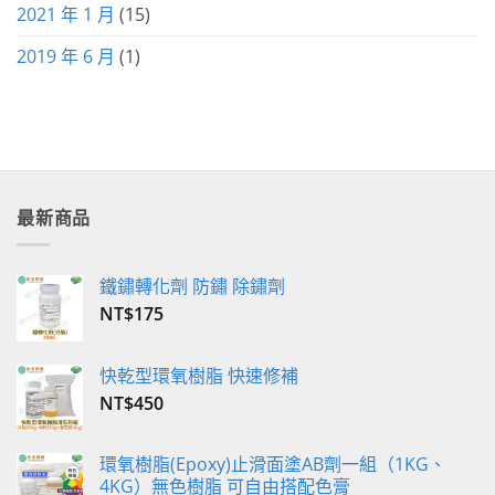
2021 年 1 月
(15)
2019 年 6 月
(1)
最新商品
鐵鏽轉化劑 防鏽 除鏽劑
NT$
175
快乾型環氧樹脂 快速修補
NT$
450
環氧樹脂(Epoxy)止滑面塗AB劑一組（1KG、
4KG）無色樹脂 可自由搭配色膏