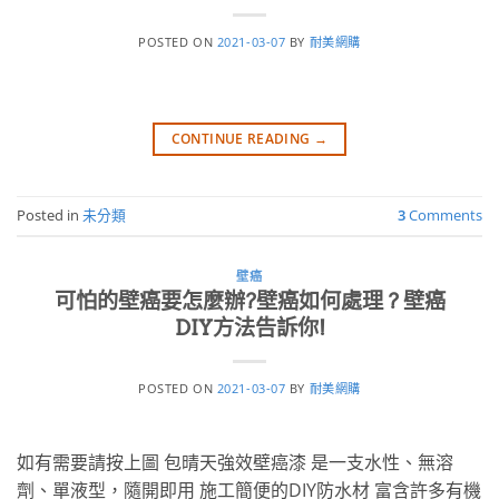
POSTED ON
2021-03-07
BY
耐美網購
CONTINUE READING
→
Posted in
未分類
3
Comments
壁癌
可怕的壁癌要怎麼辦?壁癌如何處理 ? 壁癌
DIY方法告訴你!
POSTED ON
2021-03-07
BY
耐美網購
如有需要請按上圖 包晴天強效壁癌漆 是一支水性、無溶
劑、單液型，隨開即用 施工簡便的DIY防水材 富含許多有機