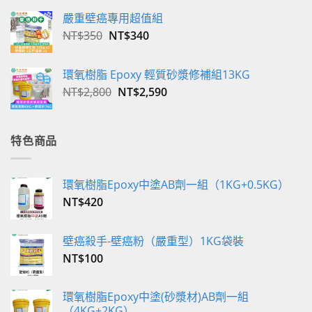
嚴重壁癌專用超值組
原
目
NT$
350
NT$
340
始
前
價
價
環氧樹脂 Epoxy 輕質砂漿修補組13KG
格：
格：
原
目
NT$
2,800
NT$
2,590
NT$350。
NT$340。
始
前
價
價
格：
格：
特色商品
NT$2,800。
NT$2,590。
環氧樹脂Epoxy中塗AB劑一組（1KG+0.5KG）
NT$
420
壁癌殺手-壁癌粉（嚴重型）1KG袋裝
NT$
100
環氧樹脂Epoxy中塗(砂漿材)AB劑一組
（4KG+2KG）