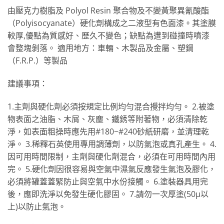
由壓克力樹脂及 Polyol Resin 聚合物及不變黃聚異氰酸酯
（Polyisocyanate）硬化劑構成之二液型有色面漆。其塗膜
較厚,優點為質感好、歷久不變色；缺點為遭到碰撞時噴漆
會整塊剝落。 適用地方：車輛、木製品及金屬、塑鋼
（F.R.P.）等製品
建議事項：
1.主劑與硬化劑必須按規定比例均勻混合攪拌均勻。 2.被塗
物表面之油脂、木屑、灰塵、鐵銹等附著物，必須清除乾
淨，如表面粗操時應先用#180~#240砂紙研磨，並清理乾
淨。 3.稀釋石英使用專用調薄劑，以防氣泡或真孔產生。 4.
因可用時間限制，主劑與硬化劑混合，必須在可用時間內用
完。 5.硬化劑因很容易與空氣中濕氣反應發生氣泡及膠化，
必須將罐蓋蓋緊防止與空氣中水份接觸。 6.塗裝器具用完
後，應即洗淨以免發生硬化膠固。 7.請勿一次厚塗(50μ以
上)以防止氣泡。