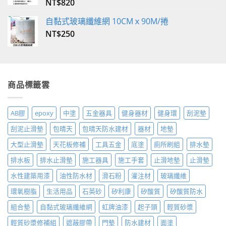
NT$
820
自黏式玻璃纖維網 10CMｘ90M/捲
NT$
250
商品標籤雲
AB膠
epoxy
中塗
五金器具
健身器材
健身環
刮泥墊
刮泥止滑墊
包晴天
包晴天防水建材
器材
地墊
大型止滑墊
天花板修補
工具五金
底塗
廁所刷組
排水墊
排水板
排水止滑墊
施工器具
施工手套
止滑地墊
止滑墊
水性建築用漆
油性防水材
滑石粉
灌注材
玻璃纖維
環氧樹脂
生活用品
石英砂
矽利康
矽酸質
矽酸質防水
組合墊
自黏式玻璃纖維網
虹牌油漆
起子頭
輕質砂漿
輕質砂漿修補組
遮蔽膠帶
門墊
防水建材
面塗