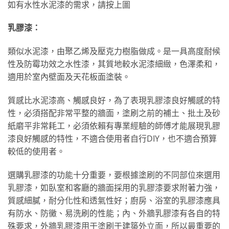
如有水性水泥漆的需求，請按上圖
乳膠漆：
類似水泥漆，由聚乙烯及壓克力樹脂做成。是一具高度耐候
性及防霉功效之水性漆，其質地較水泥漆細緻，色澤柔和，
適用於室內壁面及天花板面塗裝。
質感比水泥漆高、觸感良好，為了表現乳膠漆良好觸感的特
性，必須搭配非常平整的牆面，塗刷之前的補土、批土及砂
紙磨平非常耗工，必須依賴有專業經驗的師傅才能展現乳膠
漆良好觸感的特性，不適合使用者自行DIY，也不適合預算
較低的使用者。
選購乳膠漆的功能十分重要，要根據塗刷的不同部位來選用
乳膠漆，如臥室和客廳的牆面採用的乳膠漆要求附著力強，
質感細膩，耐分化性和透氣性好；廚房、浴室的乳膠漆應具
有防水、防黴、易洗刷的性能；內、外牆乳膠漆有各自的特
殊要求，外牆乳膠漆用于塗刷于建築外立面，所以最重要的