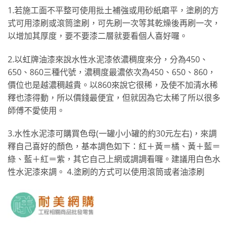
1.若施工面不平整可使用批土補強或用砂紙磨平，塗刷的方
式可用漆刷或滾筒塗刷，可先刷一次等其乾燥後再刷一次，
以增加其厚度，要不要漆二層就要看個人喜好囉。
2.以虹牌油漆來說水性水泥漆依濃稠度來分，分為450、
650、860三種代號，濃稠度最濃依次為450、650、860，
價位也是越濃稠越貴。以860來說它很稀，及使不加清水稀
釋也漆得動，所以價錢最便宜，但就因為它太稀了所以很多
師傅不愛使用。
3.水性水泥漆可購買色母(一罐小小罐的約30元左右)，來調
釋自己喜好的顏色，基本調色如下：紅＋黃＝橘、黃＋藍＝
綠、藍＋紅＝紫，其它自己上網或調調看囉。建議用白色水
性水泥漆來調。 4.塗刷的方式可以使用滾筒或者油漆刷