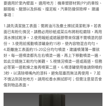
要適用於室內壁面。 適用地方：機車塑膠材質(PP)的車殼、
腳踏板、龍頭以及斜板、擋泥板，汽車防撞保險桿。 建議
事項：
1.請先清潔施工表面：需將油污及塵土擦拭清潔乾淨。若表
面已有粉化情況，請務必用砂紙或菜瓜布將粉粒磨除，再用
清水擦拭乾淨。 2.使用報紙或遮蔽膠帶來保護不需噴塗的部
份。 3.使用前搖動噴漆罐身約15秒，使內容物混合均勻。
4.距離施工表面約15-20公分均勻噴塗，建議噴薄薄一層就
好。每一道噴塗都先左右噴塗一遍，再上下移動噴塗一遍，
如此交錯施工較均勻美觀。 5.視情況噴塗一道或兩道，但務
必等第一道乾燥之後再噴第二道。 6.噴漆罐使用後請倒噴約
3秒，以清除噴嘴內的漆料，避免阻塞而無法再使用。 7.若
不慎沾到其他地方，請用松香水擦拭即可；但需注意是否會
傷到物品表面。