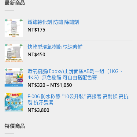
最新商品
鐵鏽轉化劑 防鏽 除鏽劑
NT$
175
快乾型環氧樹脂 快速修補
NT$
450
環氧樹脂(Epoxy)止滑面塗AB劑一組（1KG、
4KG）無色樹脂 可自由搭配色膏
NT$
320
–
NT$
1,050
F-006 防水矽膠 "10公升裝" 高接著 高耐候 高抗
裂 抗汙易潔
NT$
3,800
特價商品