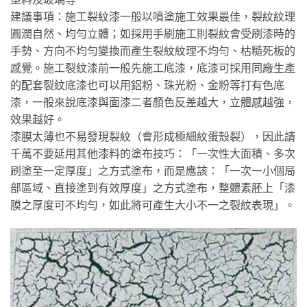
建議事項：施工裂紋漆一般以噴塗施工效果最佳，裂紋紋理
圓潤自然、均勻立體；如採用手刷施工則裂紋會受刷漆時的
手勢、方向不均勻變換而產生裂紋紋理不均勻、枯糙死板的
感覺。施工裂紋漆前一般先施工底漆，底漆可採用同廠生產
的配套裂紋底漆也可以用鋁粉、珠光粉、金粉等打有色底
漆，一般來說底漆與面漆二者顏色反差越大，立體感越強，
效果越好。
漆膜太薄也不易發現裂紋（會形成極細紋蛋殼裂），因此請
千萬不要延用其他漆料的塗布技巧：「一次性大面積、多次
刷塗至一定厚度」之方式塗布，而是應該：「一次一小個局
部區域、直接塗到有效厚度」之方式塗布，整體素胚上「漆
膜之厚度可不均勻，如此將可產生大小不一之裂紋表現」。