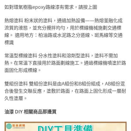
如對環氧樹脂epoxy路線漆有需求，請按上圖
熱熔塗料 粉末狀的塗料，通過加熱設備——熱熔釜融化成
流質的液態，並充分攪拌均勻，用於標線機械施劃交通標
線。 適用地方：柏油路或水泥路之分道線、斑馬線等交通
標識
常溫型標線塗料 分水性塗料和溶劑型塗料，塗料不需加
熱。在常溫下直接用於路面劃線施工。通過標線機噴塗於路
面固化形成標線。
雙組份塗料 雙組份塗料是由A組份和B組份組成，AB組份混
合後發生交聯反應，塗敷於路面，在路面上固化形成一層耐
久性塗層。
油漆 DIY 相關商品那邊買