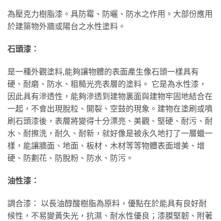
為壓克力樹脂漆。具防霉、防曬、防水之作用。大部份應用
於建築物外牆或陽台之水性塗料。
石頭漆：
是一種外觀塗料,能夠讓物體的表面產生像石頭一樣具有
硬、耐磨、防水、粗糙光亮表層的塗料。 它是為水性漆，
因此具有滲透性，能夠滲透到建物裏面與建物牢固地結合在
一起，不會出現脫粒、開裂、空鼓的現象。建物在塗刷或噴
刷石頭漆後，表層將變得十分漂亮、美觀、堅硬、耐污、耐
水、耐擦洗，耐久、耐新，就好像是被永久地打了一層蠟一
樣，能讓牆面、地面、板材、木材等等物體表面增美、增
硬、防劃花、防脫粉、防水、防污。
油性漆：
調合漆： 以長油醇酸樹脂為原料，優點在於能具有良好耐
候性，不易變黃失光，抗濕、耐水性優良；漆膜堅韌、附著