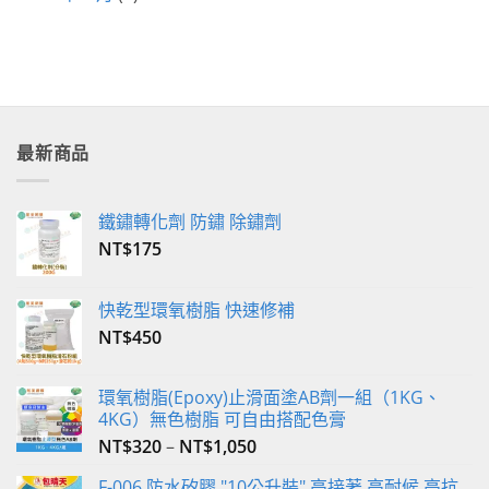
最新商品
鐵鏽轉化劑 防鏽 除鏽劑
NT$
175
快乾型環氧樹脂 快速修補
NT$
450
環氧樹脂(Epoxy)止滑面塗AB劑一組（1KG、
4KG）無色樹脂 可自由搭配色膏
NT$
320
–
NT$
1,050
F-006 防水矽膠 "10公升裝" 高接著 高耐候 高抗