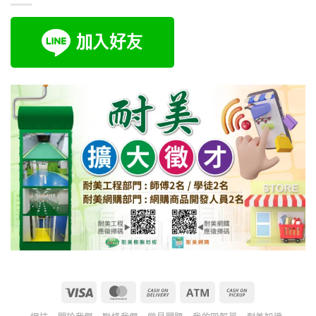
Visa
MasterCard
Cash
Atm
Cash
On
on