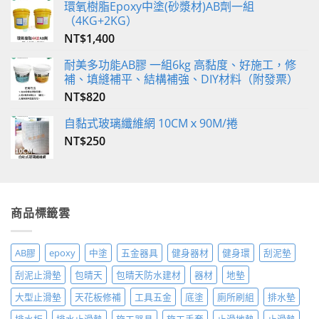
環氧樹脂Epoxy中塗(砂漿材)AB劑一組
（4KG+2KG）
NT$
1,400
耐美多功能AB膠 一組6kg 高黏度、好施工，修
補、填縫補平、結構補強、DIY材料（附發票）
NT$
820
自黏式玻璃纖維網 10CMｘ90M/捲
NT$
250
商品標籤雲
AB膠
epoxy
中塗
五金器具
健身器材
健身環
刮泥墊
刮泥止滑墊
包晴天
包晴天防水建材
器材
地墊
大型止滑墊
天花板修補
工具五金
底塗
廁所刷組
排水墊