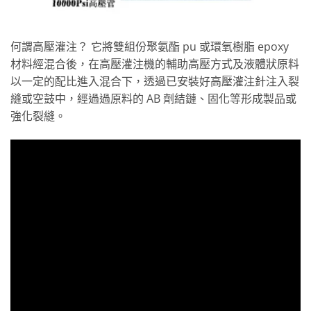
何謂高壓灌注？ 它將雙組份聚氨酯 pu 或環氧樹脂 epoxy
材料經混合後，在高壓灌注機的輔助高壓方式及液體狀原料
以一定的配比進入混合下，透過已安裝好高壓灌注針注入裂
縫或空鼓中，經過過原料的 AB 劑結鏈、固化等形成製品或
強化裂縫。