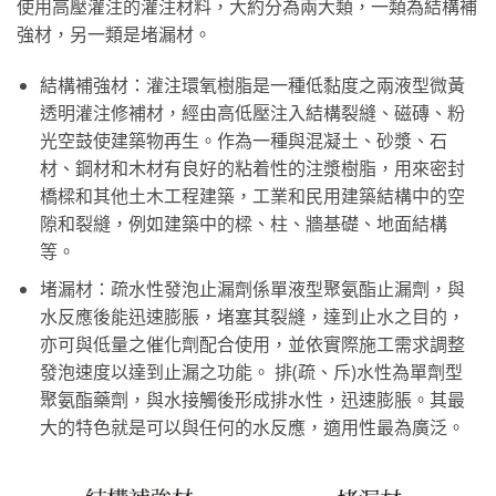
使用高壓灌注的灌注材料，大約分為兩大類，一類為結構補
強材，另一類是堵漏材。
結構補強材：灌注環氧樹脂是一種低黏度之兩液型微黃
透明灌注修補材，經由高低壓注入結構裂縫、磁磚、粉
光空鼓使建築物再生。作為一種與混凝土、砂漿、石
材、鋼材和木材有良好的粘着性的注漿樹脂，用來密封
橋樑和其他土木工程建築，工業和民用建築結構中的空
隙和裂縫，例如建築中的樑、柱、牆基礎、地面結構
等。
堵漏材：疏水性發泡止漏劑係單液型聚氨酯止漏劑，與
水反應後能迅速膨脹，堵塞其裂縫，達到止水之目的，
亦可與低量之催化劑配合使用，並依實際施工需求調整
發泡速度以達到止漏之功能。 排(疏、斥)水性為單劑型
聚氨酯藥劑，與水接觸後形成排水性，迅速膨脹。其最
大的特色就是可以與任何的水反應，適用性最為廣泛。