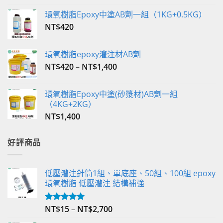
環氧樹脂Epoxy中塗AB劑一組（1KG+0.5KG）
NT$
420
環氧樹脂epoxy灌注材AB劑
NT$
420
–
NT$
1,400
環氧樹脂Epoxy中塗(砂漿材)AB劑一組
（4KG+2KG）
NT$
1,400
好評商品
低壓灌注針筒1組、單底座、50組、100組 epoxy
環氧樹脂 低壓灌注 結構補強
NT$
15
–
NT$
2,700
評分
5.00
滿分 5