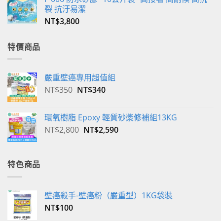
裂 抗汙易潔
NT$
3,800
特價商品
嚴重壁癌專用超值組
原
目
NT$
350
NT$
340
始
前
價
價
環氧樹脂 Epoxy 輕質砂漿修補組13KG
格：
格：
原
目
NT$
2,800
NT$
2,590
NT$350。
NT$340。
始
前
價
價
格：
格：
特色商品
NT$2,800。
NT$2,590。
壁癌殺手-壁癌粉（嚴重型）1KG袋裝
NT$
100