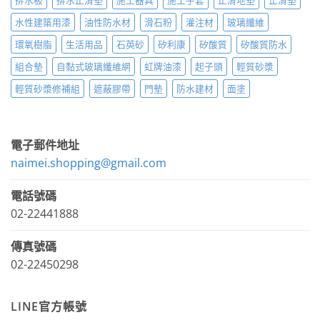
排水板
排水止滑墊
施工器具
施工手套
止滑地墊
止滑墊
水性建築用漆
油性防水材
滑石粉
灌注材
玻璃纖維
環氧樹脂
生活用品
石英砂
矽利康
矽酸質
矽酸質防水
組合墊
自黏式玻璃纖維網
虹牌油漆
起子頭
輕質砂漿
輕質砂漿修補組
遮蔽膠帶
門墊
防水建材
面塗
電子郵件地址
naimei.shopping@gmail.com
電話號碼
02-22441888
傳真號碼
02-22450298
LINE官方帳號