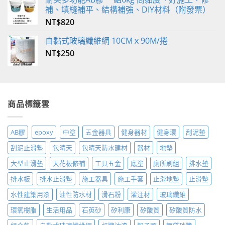
補、填縫補平、結構補強、DIY材料（附發票）
NT$
820
自黏式玻璃纖維網 10CMｘ90M/捲
NT$
250
商品標籤雲
AB膠
epoxy
中塗
五金器具
健身器材
健身環
刮泥墊
刮泥止滑墊
包晴天
包晴天防水建材
器材
地墊
大型止滑墊
天花板修補
工具五金
底塗
廁所刷組
排水墊
排水板
排水止滑墊
施工器具
施工手套
止滑地墊
止滑墊
水性建築用漆
油性防水材
滑石粉
灌注材
玻璃纖維
環氧樹脂
生活用品
石英砂
矽利康
矽酸質
矽酸質防水