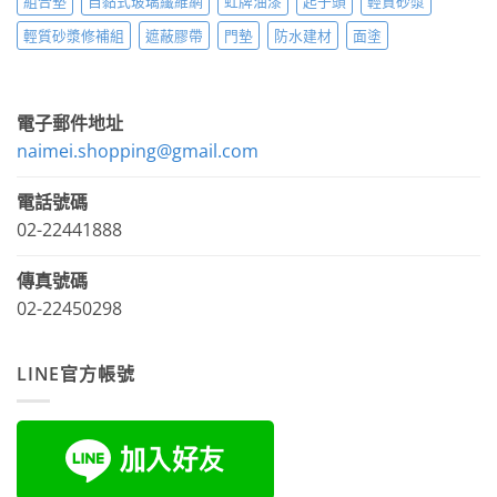
組合墊
自黏式玻璃纖維網
虹牌油漆
起子頭
輕質砂漿
輕質砂漿修補組
遮蔽膠帶
門墊
防水建材
面塗
電子郵件地址
naimei.shopping@gmail.com
電話號碼
02-22441888
傳真號碼
02-22450298
LINE官方帳號