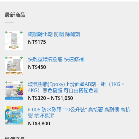
最新商品
鐵鏽轉化劑 防鏽 除鏽劑
NT$
175
快乾型環氧樹脂 快速修補
NT$
450
環氧樹脂(Epoxy)止滑面塗AB劑一組（1KG、
4KG）無色樹脂 可自由搭配色膏
NT$
320
–
NT$
1,050
F-006 防水矽膠 "10公升裝" 高接著 高耐候 高抗
裂 抗汙易潔
NT$
3,800