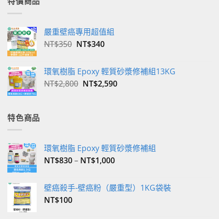
特價商品
嚴重壁癌專用超值組
原
目
NT$
350
NT$
340
始
前
價
價
環氧樹脂 Epoxy 輕質砂漿修補組13KG
格：
格：
原
目
NT$
2,800
NT$
2,590
NT$350。
NT$340。
始
前
價
價
格：
格：
特色商品
NT$2,800。
NT$2,590。
環氧樹脂 Epoxy 輕質砂漿修補組
NT$
830
–
NT$
1,000
壁癌殺手-壁癌粉（嚴重型）1KG袋裝
NT$
100