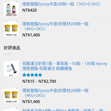
環氧樹脂Epoxy中塗AB劑一組（1KG+0.5KG）
NT$
420
環氧樹脂Epoxy中塗(砂漿材)AB劑一組
（4KG+2KG）
NT$
1,400
好評商品
低壓灌注針筒1組、單底座、50組、100組 epoxy
環氧樹脂 低壓灌注 結構補強
NT$
15
–
NT$
2,700
評分
5.00
滿分 5
環氧樹脂Epoxy中塗(砂漿材)AB劑一組
（4KG+2KG）
NT$
1,400
耐美多功能AB膠 一組6kg 高黏度、好施工，修