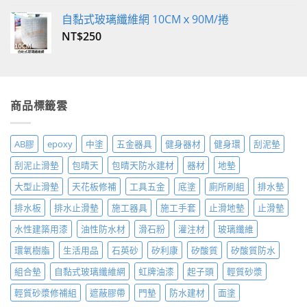
自黏式玻璃纖維網 10CMｘ90M/捲
NT$
250
商品標籤雲
AB膠
epoxy
中塗
五金器具
健身器材
健身環
刮泥墊
刮泥止滑墊
包晴天
包晴天防水建材
器材
地墊
大型止滑墊
天花板修補
工具五金
底塗
廁所刷組
排水墊
排水板
排水止滑墊
施工器具
施工手套
止滑地墊
止滑墊
水性建築用漆
油性防水材
滑石粉
灌注材
玻璃纖維
環氧樹脂
生活用品
石英砂
矽利康
矽酸質
矽酸質防水
組合墊
自黏式玻璃纖維網
虹牌油漆
起子頭
輕質砂漿
輕質砂漿修補組
遮蔽膠帶
門墊
防水建材
面塗