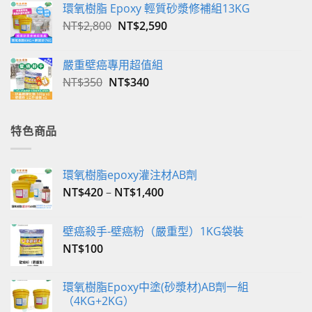
環氧樹脂 Epoxy 輕質砂漿修補組13KG
原
目
NT$
2,800
NT$
2,590
始
前
價
價
嚴重壁癌專用超值組
格：
格：
原
目
NT$
350
NT$
340
NT$2,800。
NT$2,590。
始
前
價
價
格：
格：
特色商品
NT$350。
NT$340。
環氧樹脂epoxy灌注材AB劑
NT$
420
–
NT$
1,400
壁癌殺手-壁癌粉（嚴重型）1KG袋裝
NT$
100
環氧樹脂Epoxy中塗(砂漿材)AB劑一組
（4KG+2KG）