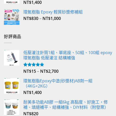
NT$
1,400
環氧樹脂 Epoxy 輕質砂漿修補組
NT$
830
–
NT$
1,000
好評商品
低壓灌注針筒1組、單底座、50組、100組 epoxy
環氧樹脂 低壓灌注 結構補強
NT$
15
–
NT$
2,700
評分
5.00
滿分 5
環氧樹脂Epoxy中塗(砂漿材)AB劑一組
（4KG+2KG）
NT$
1,400
耐美多功能AB膠 一組6kg 高黏度、好施工，修
補、填縫補平、結構補強、DIY材料（附發票）
NT$
820