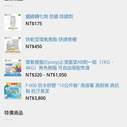
鐵鏽轉化劑 防鏽 除鏽劑
NT$
175
快乾型環氧樹脂 快速修補
NT$
450
環氧樹脂(Epoxy)止滑面塗AB劑一組（1KG、
4KG）無色樹脂 可自由搭配色膏
NT$
320
–
NT$
1,050
F-006 防水矽膠 "10公升裝" 高接著 高耐候 高抗
裂 抗汙易潔
NT$
3,800
特價商品