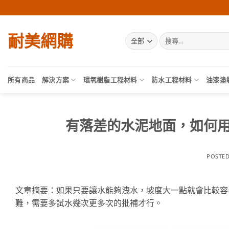
Skip
to
content
耐美網購
搜
尋
關
鍵
字:
所有商品
解決方案
環氧樹脂工程材料
防水工程材料
油漆塗
有落差的水泥地面，如何用
POSTE
文章摘要：如果只要讓水能夠洩水，坡度大一點就會比較容
難，需要多試水幾次更多次的批補才行。