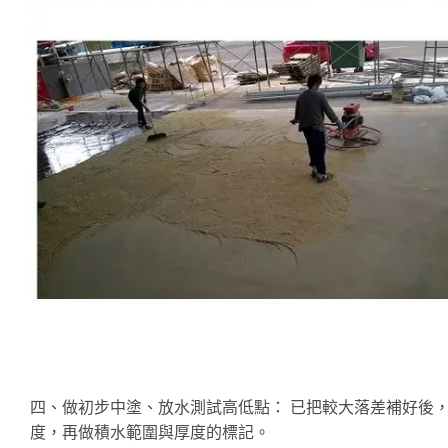
四、做初步中塗、放水測試高低點： 已把較大落差補好後
度，再做積水範圍與厚度的標記。