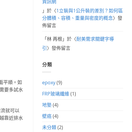
資訊網
」於〈
1立裝與1公升裝的差別？如何區
分體積、容積、重量與密度的概念
〉發
佈留言
「
林 再根
」於〈
耐美需求關鍵字導
引
〉發佈留言
分類
面平順。如
epoxy
(9)
需要多試水
FRP玻璃纖維
(1)
地墊
(4)
溝流就可以
壁癌
(4)
越靠近排水
未分類
(2)