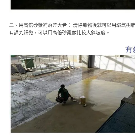
三、用高倍砂漿補落差大者： 清除雜物後就可以用環氧樹脂
有講究細微，可以用高倍砂漿做比較大斜坡度。