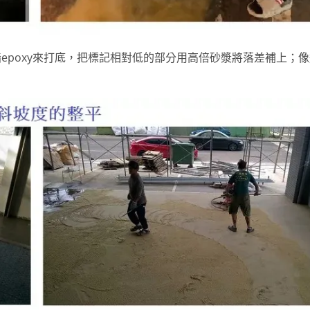
epoxy來打底，把標記相對低的部分用高倍砂漿將落差補上；