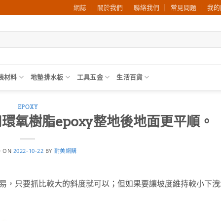
網誌
關於我們
聯絡我們
常見問題
我的
裝材料
地墊排水板
工具五金
生活百貨
EPOXY
環氧樹脂epoxy整地後地面更平順。
D ON
2022-10-22
BY
耐美網購
易，只要抓比較大的斜度就可以；但如果要讓坡度維持較小下洩