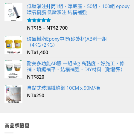
低壓灌注針筒1組、單底座、50組、100組 epoxy
環氧樹脂 低壓灌注 結構補強
NT$
15
–
NT$
2,700
評分
5.00
滿分 5
環氧樹脂Epoxy中塗(砂漿材)AB劑一組
（4KG+2KG）
NT$
1,400
耐美多功能AB膠 一組6kg 高黏度、好施工，修
補、填縫補平、結構補強、DIY材料（附發票）
NT$
820
自黏式玻璃纖維網 10CMｘ90M/捲
NT$
250
商品標籤雲