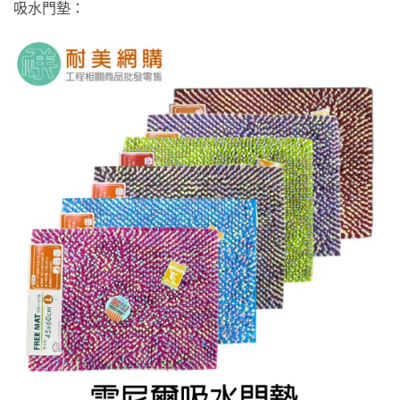
吸水門墊：