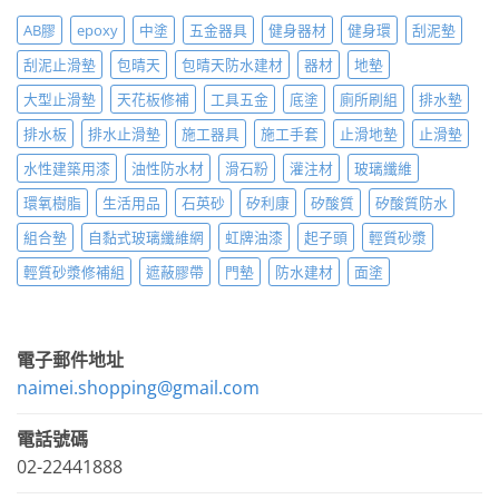
AB膠
epoxy
中塗
五金器具
健身器材
健身環
刮泥墊
刮泥止滑墊
包晴天
包晴天防水建材
器材
地墊
大型止滑墊
天花板修補
工具五金
底塗
廁所刷組
排水墊
排水板
排水止滑墊
施工器具
施工手套
止滑地墊
止滑墊
水性建築用漆
油性防水材
滑石粉
灌注材
玻璃纖維
環氧樹脂
生活用品
石英砂
矽利康
矽酸質
矽酸質防水
組合墊
自黏式玻璃纖維網
虹牌油漆
起子頭
輕質砂漿
輕質砂漿修補組
遮蔽膠帶
門墊
防水建材
面塗
電子郵件地址
naimei.shopping@gmail.com
電話號碼
02-22441888