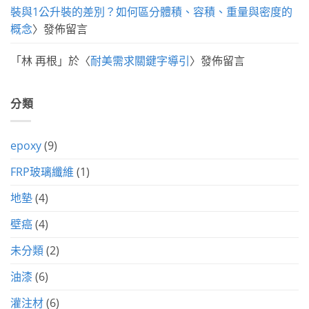
裝與1公升裝的差別？如何區分體積、容積、重量與密度的
概念
〉發佈留言
「
林 再根
」於〈
耐美需求關鍵字導引
〉發佈留言
分類
epoxy
(9)
FRP玻璃纖維
(1)
地墊
(4)
壁癌
(4)
未分類
(2)
油漆
(6)
灌注材
(6)