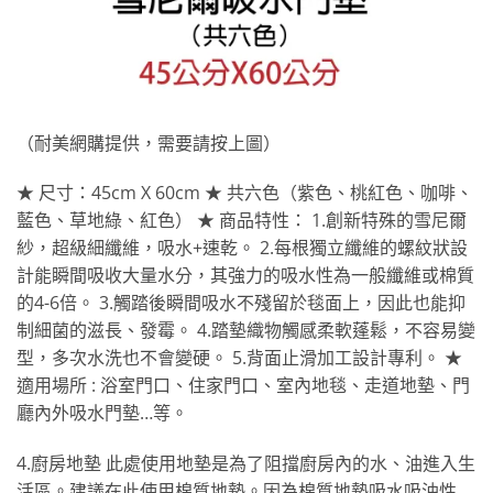
（耐美網購提供，需要請按上圖）
★ 尺寸：45cm X 60cm ★ 共六色（紫色、桃紅色、咖啡、
藍色、草地綠、紅色） ★ 商品特性： 1.創新特殊的雪尼爾
紗，超級細纖維，吸水+速乾。 2.每根獨立纖維的螺紋狀設
計能瞬間吸收大量水分，其強力的吸水性為一般纖維或棉質
的4-6倍。 3.觸踏後瞬間吸水不殘留於毯面上，因此也能抑
制細菌的滋長、發霉。 4.踏墊織物觸感柔軟蓬鬆，不容易變
型，多次水洗也不會變硬。 5.背面止滑加工設計專利。 ★
適用場所 : 浴室門口、住家門口、室內地毯、走道地墊、門
廳內外吸水門墊…等。
4.廚房地墊 此處使用地墊是為了阻擋廚房內的水、油進入生
活區。建議在此使用棉質地墊。因為棉質地墊吸水吸油性