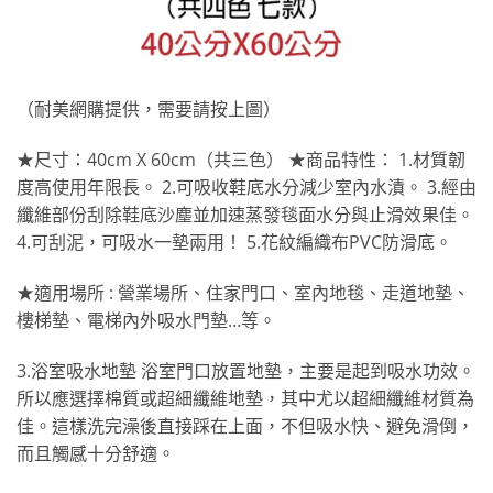
（耐美網購提供，需要請按上圖）
★尺寸：40cm X 60cm（共三色） ★商品特性： 1.材質韌
度高使用年限長。 2.可吸收鞋底水分減少室內水漬。 3.經由
纖維部份刮除鞋底沙塵並加速蒸發毯面水分與止滑效果佳。
4.可刮泥，可吸水一墊兩用！ 5.花紋編織布PVC防滑底。
★適用場所 : 營業場所、住家門口、室內地毯、走道地墊、
樓梯墊、電梯內外吸水門墊…等。
3.浴室吸水地墊 浴室門口放置地墊，主要是起到吸水功效。
所以應選擇棉質或超細纖維地墊，其中尤以超細纖維材質為
佳。這樣洗完澡後直接踩在上面，不但吸水快、避免滑倒，
而且觸感十分舒適。