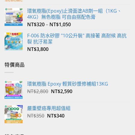
環氧樹脂(Epoxy)止滑面塗AB劑一組（1KG、
4KG）無色樹脂 可自由搭配色膏
NT$
320
–
NT$
1,050
F-006 防水矽膠 "10公升裝" 高接著 高耐候 高抗
裂 抗汙易潔
NT$
3,800
特價商品
環氧樹脂 Epoxy 輕質砂漿修補組13KG
原
目
NT$
2,800
NT$
2,590
始
前
價
價
嚴重壁癌專用超值組
格：
格：
原
目
NT$
350
NT$
340
NT$2,800。
NT$2,590。
始
前
價
價
格：
格：