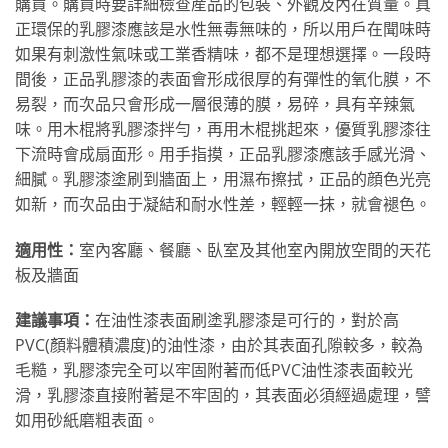
購買。購買時要詳細檢查産品的包裝、外觀及內在質量。真
正環保的乳膠漆應該是水性無毒無味的，所以用戶在聞味時
如果有刺激性氣味或工業香精味，都不是理想選擇。一段時
間後，正品乳膠漆的表面會形成很厚的有彈性的氧化膜，不
易裂，而次品只會形成一層很薄的膜，易碎，具有辛辣氣
味。用木棍將乳膠漆拌勻，再用木棍挑起來，優質乳膠漆往
下流時會成扇面形。用手指摸，正品乳膠漆應該手感光滑、
細膩。乳膠漆塗刷到牆面上，用濕布擦拭，正品的顔色光亮
如新，而次品由于凝結和耐水性差，輕輕一抹，就會褪色。
適用性：
室內客廳、餐廳、臥室及其他室內開放空間的天花
板及牆面
建議事項：
在油性漆表面刷塗乳膠漆是可行的，對於高
PVC(顏料體積濃度)的油性漆，由於其表面孔隙較多，較為
毛糙，乳膠漆完全可以牢固附著而低PVC油性漆表面較光
滑，乳膠漆直接附著是不牢固的，其表面必須經過處理，譬
如用砂紙磨粗表面。