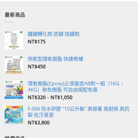
最新商品
鐵鏽轉化劑 防鏽 除鏽劑
NT$
175
快乾型環氧樹脂 快速修補
NT$
450
環氧樹脂(Epoxy)止滑面塗AB劑一組（1KG、
4KG）無色樹脂 可自由搭配色膏
NT$
320
–
NT$
1,050
F-006 防水矽膠 "10公升裝" 高接著 高耐候 高抗
裂 抗汙易潔
NT$
3,800