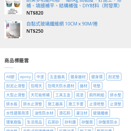
補、填縫補平、結構補強、DIY材料（附發票）
NT$
820
自黏式玻璃纖維網 10CMｘ90M/捲
NT$
250
商品標籤雲
AB膠
epoxy
中塗
五金器具
健身器材
健身環
刮泥墊
刮泥止滑墊
包晴天
包晴天防水建材
器材
地墊
大型止滑墊
天花板修補
工具五金
底塗
廁所刷組
排水墊
排水板
排水止滑墊
施工器具
施工手套
止滑地墊
止滑墊
水性建築用漆
油性防水材
滑石粉
灌注材
玻璃纖維
環氧樹脂
生活用品
石英砂
矽利康
矽酸質
矽酸質防水