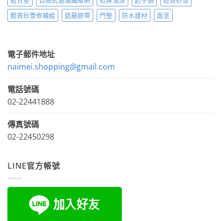
組合墊
自黏式玻璃纖維網
虹牌油漆
起子頭
輕質砂漿
輕質砂漿修補組
遮蔽膠帶
門墊
防水建材
面塗
電子郵件地址
naimei.shopping@gmail.com
電話號碼
02-22441888
傳真號碼
02-22450298
LINE官方帳號