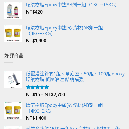
環氧樹脂Epoxy中塗AB劑一組（1KG+0.5KG）
NT$
420
環氧樹脂Epoxy中塗(砂漿材)AB劑一組
（4KG+2KG）
NT$
1,400
好評商品
低壓灌注針筒1組、單底座、50組、100組 epoxy
環氧樹脂 低壓灌注 結構補強
NT$
15
–
NT$
2,700
評分
5.00
滿分 5
環氧樹脂Epoxy中塗(砂漿材)AB劑一組
（4KG+2KG）
NT$
1,400
耐美多功能AB膠 一組6kg 高黏度、好施工，修