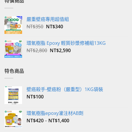
特價商品
嚴重壁癌專用超值組
原
目
NT$
350
NT$
340
始
前
價
價
環氧樹脂 Epoxy 輕質砂漿修補組13KG
格：
格：
原
目
NT$
2,800
NT$
2,590
NT$350。
NT$340。
始
前
價
價
格：
格：
特色商品
NT$2,800。
NT$2,590。
壁癌殺手-壁癌粉（嚴重型）1KG袋裝
NT$
100
環氧樹脂epoxy灌注材AB劑
NT$
420
–
NT$
1,400