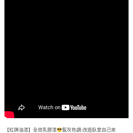
【虹牌油漆】全效乳膠漆
藍灰色調-改造臥室自己來