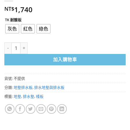
1,740
NT$
TK 耐酸板
灰色
紅色
綠色
TK 耐酸板 12片/箱 止滑 排水 防潮 數量
加入購物車
貨號:
不提供
分類:
地墊排水板
,
排水地墊與排水板
標籤:
地墊
,
排水墊
,
棧板