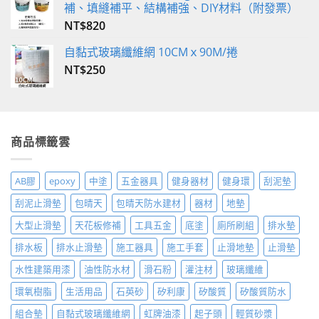
補、填縫補平、結構補強、DIY材料（附發票）
NT$
820
自黏式玻璃纖維網 10CMｘ90M/捲
NT$
250
商品標籤雲
AB膠
epoxy
中塗
五金器具
健身器材
健身環
刮泥墊
刮泥止滑墊
包晴天
包晴天防水建材
器材
地墊
大型止滑墊
天花板修補
工具五金
底塗
廁所刷組
排水墊
排水板
排水止滑墊
施工器具
施工手套
止滑地墊
止滑墊
水性建築用漆
油性防水材
滑石粉
灌注材
玻璃纖維
環氧樹脂
生活用品
石英砂
矽利康
矽酸質
矽酸質防水
組合墊
自黏式玻璃纖維網
虹牌油漆
起子頭
輕質砂漿