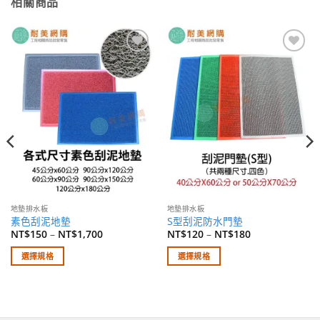
相關商品
加入
加入
願望
願望
清單
清單
地墊排水板
地墊排水板
素色刮泥地墊
S型刮泥防水門墊
NT$
150
–
NT$
1,700
NT$
120
–
NT$
180
選擇規格
選擇規格
此
此
產
產
品
品
有
有