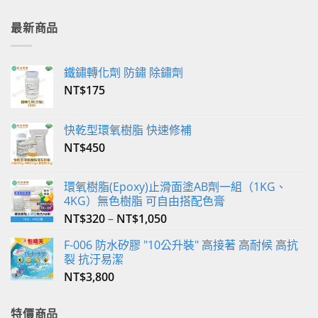
多
多
最新商品
種
種
款
款
式。
式。
鐵鏽轉化劑 防鏽 除鏽劑
可
可
在
在
NT$
175
產
產
品
品
快乾型環氧樹脂 快速修補
頁
頁
NT$
450
面
面
選
選
擇
擇
環氧樹脂(Epoxy)止滑面塗AB劑一組（1KG、
選
選
4KG）無色樹脂 可自由搭配色膏
項
項
NT$
320
–
NT$
1,050
F-006 防水矽膠 "10公升裝" 高接著 高耐候 高抗
裂 抗汙易潔
NT$
3,800
特價商品