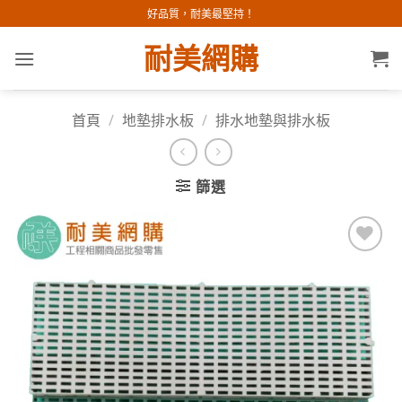
Skip
好品質，耐美最堅持！
to
耐美網購
content
首頁
/
地墊排水板
/
排水地墊與排水板
篩選
加入
願望
清單