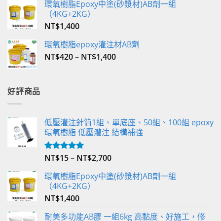
環氧樹脂Epoxy中塗(砂漿材)AB劑一組
（4KG+2KG）
NT$
1,400
環氧樹脂epoxy灌注材AB劑
NT$
420
–
NT$
1,400
好評商品
低壓灌注針筒1組、單底座、50組、100組 epoxy
環氧樹脂 低壓灌注 結構補強
NT$
15
–
NT$
2,700
評分
5.00
滿分 5
環氧樹脂Epoxy中塗(砂漿材)AB劑一組
（4KG+2KG）
NT$
1,400
耐美多功能AB膠 一組6kg 高黏度、好施工，修