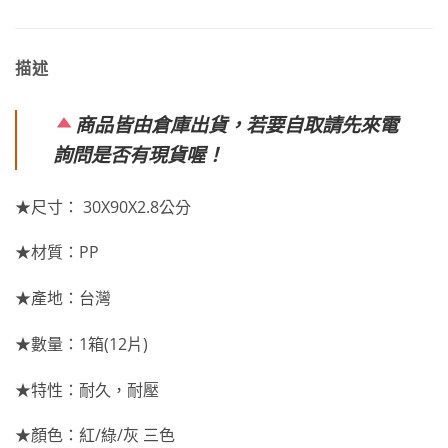
描述
商品皆由倉庫出貨，若要自取請先來電
詢問是否有現貨喔！
★尺寸： 30X90X2.8公分
★材質：PP
★產地：台灣
★數量：1箱(12片)
★特性：耐久，耐壓
★顏色：紅/綠/灰 三色