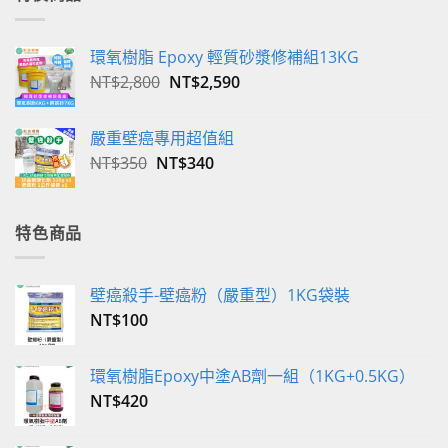
環氧樹脂 Epoxy 輕質砂漿修補組13KG
原
目
NT$
2,800
NT$
2,590
始
前
價
價
嚴重壁癌專用超值組
格：
格：
原
目
NT$
350
NT$
340
NT$2,800。
NT$2,590。
始
前
價
價
格：
格：
特色商品
NT$350。
NT$340。
壁癌殺手-壁癌粉（嚴重型）1KG袋裝
NT$
100
環氧樹脂Epoxy中塗AB劑一組（1KG+0.5KG）
NT$
420