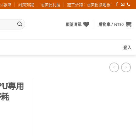
回報單
耐美知識
耐美便利搜
施工洽詢：耐美樹脂地板
願望清單
購物車 /
NT$
0
登入
 PU專用
磨耗