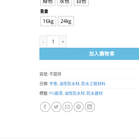
綠色
灰色
白色
重量
16kg
24kg
PU面漆 一組16kg、24kg PU專用面漆、雙液型、
加入購物車
貨號:
不提供
分類:
宇泰
,
油性防水材
,
防水工程材料
標籤:
PU面漆
,
油性防水材
,
防水建材