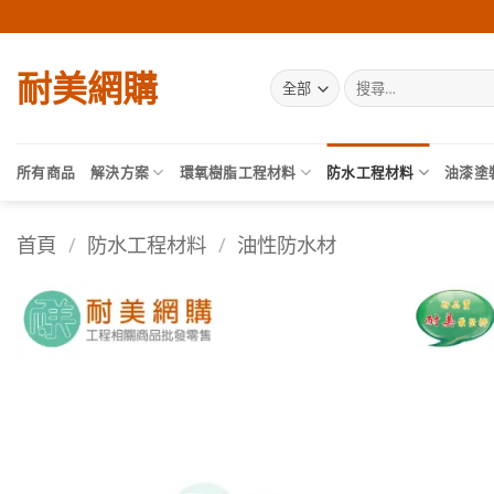
Skip
to
content
耐美網購
搜
尋
關
鍵
字:
所有商品
解決方案
環氧樹脂工程材料
防水工程材料
油漆塗
首頁
/
防水工程材料
/
油性防水材
加入
願望
清單