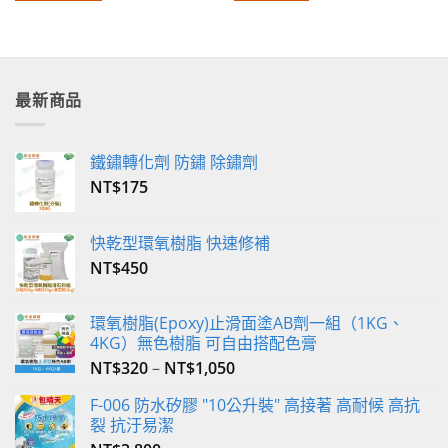
最新商品
鐵鏽轉化劑 防鏽 除鏽劑
NT$
175
快乾型環氧樹脂 快速修補
NT$
450
環氧樹脂(Epoxy)止滑面塗AB劑一組（1KG、
4KG）無色樹脂 可自由搭配色膏
NT$
320
–
NT$
1,050
F-006 防水矽膠 "10公升裝" 高接著 高耐候 高抗
裂 抗汙易潔