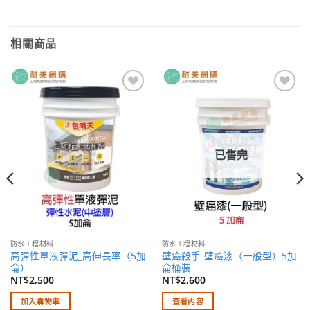
相關商品
加入
加入
願望
願望
清單
清單
已售完
防水工程材料
防水工程材料
高彈性單液彈泥_高伸長率（5加
壁癌殺手-壁癌漆（一般型）5加
侖）
侖桶裝
NT$
2,500
NT$
2,600
加入購物車
查看內容