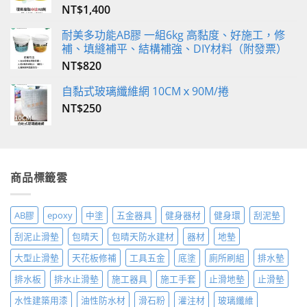
NT$
1,400
耐美多功能AB膠 一組6kg 高黏度、好施工，修
補、填縫補平、結構補強、DIY材料（附發票）
NT$
820
自黏式玻璃纖維網 10CMｘ90M/捲
NT$
250
商品標籤雲
AB膠
epoxy
中塗
五金器具
健身器材
健身環
刮泥墊
刮泥止滑墊
包晴天
包晴天防水建材
器材
地墊
大型止滑墊
天花板修補
工具五金
底塗
廁所刷組
排水墊
排水板
排水止滑墊
施工器具
施工手套
止滑地墊
止滑墊
水性建築用漆
油性防水材
滑石粉
灌注材
玻璃纖維