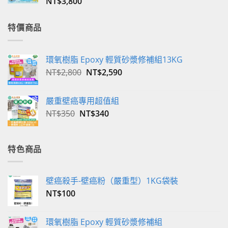
NT$
3,800
特價商品
環氧樹脂 Epoxy 輕質砂漿修補組13KG
原
目
NT$
2,800
NT$
2,590
始
前
價
價
嚴重壁癌專用超值組
格：
格：
原
目
NT$
350
NT$
340
NT$2,800。
NT$2,590。
始
前
價
價
格：
格：
特色商品
NT$350。
NT$340。
壁癌殺手-壁癌粉（嚴重型）1KG袋裝
NT$
100
環氧樹脂 Epoxy 輕質砂漿修補組