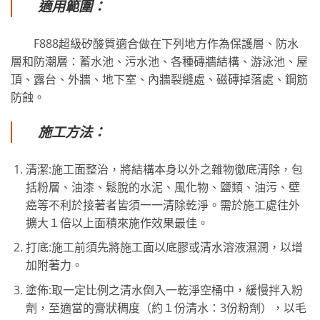
適用範圍：
F888超級矽酸質適合做在下列地方作為保護層、防水
層和防潮層：蓄水池、污水池、各種磚牆結構、游泳池、屋
頂、露台、外牆、地下室、內牆裂縫處、磁磚掉落處、鋼筋
防蝕。
施工方法：
清潔:施工面整治，將結構本身以外之雜物徹底清除，包
括粉層、油漆、鬆脫的水泥、風化物、鹽類、油污、壁
癌等不利於接著者皆須一一清除乾淨。需於施工處往外
擴大１倍以上面積來施作效果最佳。
打底:施工前須先將施工面以底膠或清水溶液濕潤，以增
加附著力。
塗佈:取一定比例之清水倒入一乾淨空桶中，緩慢拌入粉
劑，至適當的膏狀稠度（約１份清水：3份粉劑），以毛