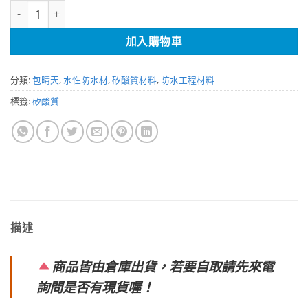
F-888多功能修補材（5加侖） 數量
加入購物車
分類:
包晴天
,
水性防水材
,
矽酸質材料
,
防水工程材料
標籤:
矽酸質
描述
商品皆由倉庫出貨，若要自取請先來電
詢問是否有現貨喔！