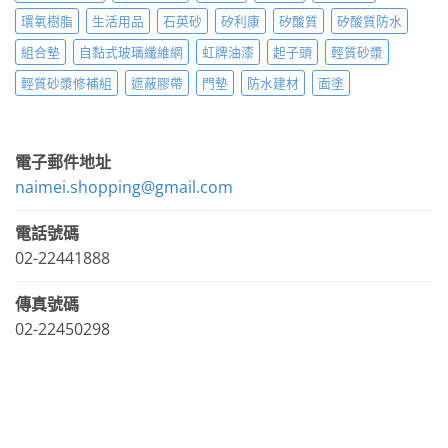
環氧樹脂
生活用品
石英砂
矽利康
矽酸質
矽酸質防水
組合墊
自黏式玻璃纖維網
虹牌油漆
起子頭
輕質砂漿
輕質砂漿修補組
遮蔽膠帶
門墊
防水建材
面塗
電子郵件地址
naimei.shopping@gmail.com
電話號碼
02-22441888
傳真號碼
02-22450298
LINE官方帳號