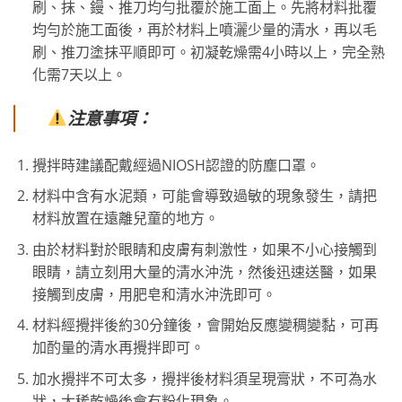
刷、抹、鏝、推刀均勻批覆於施工面上。先將材料批覆
均勻於施工面後，再於材料上噴灑少量的清水，再以毛
刷、推刀塗抹平順即可。初凝乾燥需4小時以上，完全熟
化需7天以上。
注意事項：
攪拌時建議配戴經過NIOSH認證的防塵口罩。
材料中含有水泥類，可能會導致過敏的現象發生，請把
材料放置在遠離兒童的地方。
由於材料對於眼睛和皮膚有刺激性，如果不小心接觸到
眼睛，請立刻用大量的清水沖洗，然後迅速送醫，如果
接觸到皮膚，用肥皂和清水沖洗即可。
材料經攪拌後約30分鐘後，會開始反應變稠變黏，可再
加酌量的清水再攪拌即可。
加水攪拌不可太多，攪拌後材料須呈現膏狀，不可為水
狀，太稀乾燥後會有粉化現象。