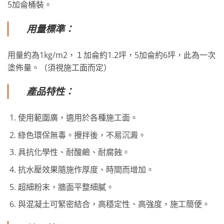
5加侖桶裝。
用量標準：
用量約為1kg/m2，１加侖約1.2坪，5加侖約6坪，此為一次
塗佈量。（須視施工面而定）
產品特性：
使用範圍廣，適用於各種施工面。
綠色環保無毒。攪拌後，不易沉澱。
具抗化學性、耐酸鹼、耐腐蝕。
抗水壓效果隨施作厚度、時間而增加。
超細粉末，牆面平整細膩。
與混凝土可緊密結合，高穩定性、高強度，施工簡便。