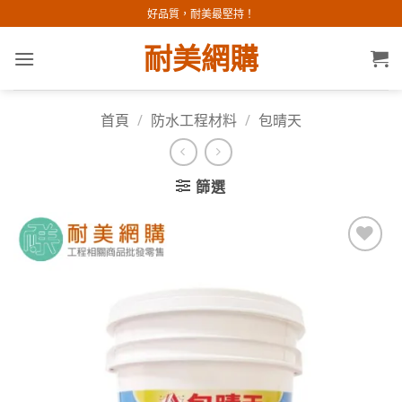
Skip
好品質，耐美最堅持！
to
耐美網購
content
首頁
/
防水工程材料
/
包晴天
篩選
加入
願望
清單