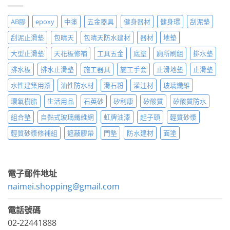
AB膠
epoxy
中塗
五金器具
健身器材
健身環
刮泥墊
刮泥止滑墊
包晴天
包晴天防水建材
器材
地墊
大型止滑墊
天花板修補
工具五金
底塗
廁所刷組
排水墊
排水板
排水止滑墊
施工器具
施工手套
止滑地墊
止滑墊
水性建築用漆
油性防水材
滑石粉
灌注材
玻璃纖維
環氧樹脂
生活用品
石英砂
矽利康
矽酸質
矽酸質防水
組合墊
自黏式玻璃纖維網
虹牌油漆
起子頭
輕質砂漿
輕質砂漿修補組
遮蔽膠帶
門墊
防水建材
面塗
電子郵件地址
naimei.shopping@gmail.com
電話號碼
02-22441888