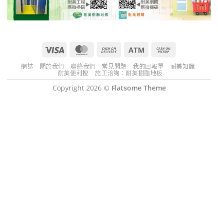
Visa
MasterCard
Cash
Atm
Cash
On
on
網誌
關於我們
聯絡我們
常見問題
我的回報單
耐美知識
Delivery
Pickup
耐美便利搜
施工洽詢：耐美樹脂地板
Copyright 2026 ©
Flatsome Theme