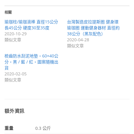
相關
瑜珈柱/瑜珈滾棒 直徑15公分
台灣製造皮拉提斯圈 健身環
長45公分 硬度30至35度
瑜珈圈 運動健身器材 直徑約
2020-10-29
38公分（黑灰配色）
類似文章
2020-04-28
類似文章
梳齒防水刮泥地墊・60×40公
分・黑 / 藍 / 紅・圖案隨機出
貨
2020-02-05
類似文章
額外資訊
重量
0.3 公斤