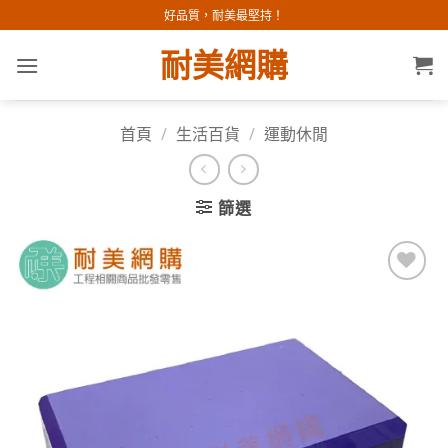
Skip
好品質，耐美最堅持！
to
耐美網購
content
首頁
/
生活百貨
/
運動休閒
篩選
加入
願望
清單