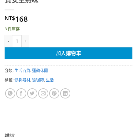
168
NT$
3 件庫存
EVA高密度瑜珈磚 23X15X7.5公分 環保材質安全無味 數量
加入購物車
分類:
生活百貨
,
運動休閒
標籤:
健身器材
,
瑜珈磚
,
生活
描述