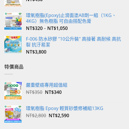
選
項
環氧樹脂(Epoxy)止滑面塗AB劑一組（1KG、
4KG）無色樹脂 可自由搭配色膏
NT$
320
–
NT$
1,050
F-006 防水矽膠 "10公升裝" 高接著 高耐候 高抗
裂 抗汙易潔
NT$
3,800
特價商品
嚴重壁癌專用超值組
原
目
NT$
350
NT$
340
始
前
價
價
環氧樹脂 Epoxy 輕質砂漿修補組13KG
格：
格：
原
目
NT$
2,800
NT$
2,590
NT$350。
NT$340。
始
前
價
價