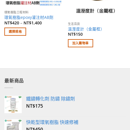
環氧樹脂工程材料
環氧樹脂epoxy灌注材AB劑
NT$
420
–
NT$
1,400
生活百貨
溫溼度計（金屬框）
選擇規格
NT$
150
此
加入購物車
產
品
有
多
種
款
最新商品
式。
可
在
鐵鏽轉化劑 防鏽 除鏽劑
產
品
NT$
175
頁
面
快乾型環氧樹脂 快速修補
選
NT$
450
擇