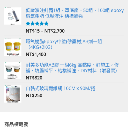
低壓灌注針筒1組、單底座、50組、100組 epoxy
環氧樹脂 低壓灌注 結構補強
NT$
15
–
NT$
2,700
評分
5.00
滿分 5
環氧樹脂Epoxy中塗(砂漿材)AB劑一組
（4KG+2KG）
NT$
1,400
耐美多功能AB膠 一組6kg 高黏度、好施工，修
補、填縫補平、結構補強、DIY材料（附發票）
NT$
820
自黏式玻璃纖維網 10CMｘ90M/捲
NT$
250
商品標籤雲