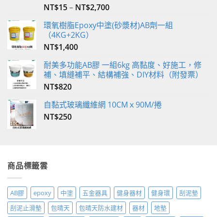
NT$
15
–
NT$
2,700
評分
5.00
滿分 5
環氧樹脂Epoxy中塗(砂漿材)AB劑一組
（4KG+2KG）
NT$
1,400
耐美多功能AB膠 一組6kg 高黏度、好施工，修
補、填縫補平、結構補強、DIY材料（附發票）
NT$
820
自黏式玻璃纖維網 10CMｘ90M/捲
NT$
250
商品標籤雲
AB膠
epoxy
中塗
五金器具
健身器材
健身環
刮泥墊
刮泥止滑墊
包晴天
包晴天防水建材
器材
地墊