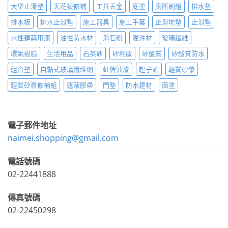
大型止滑墊
天花板修補
工具五金
底塗
廁所刷組
排水墊
排水板
排水止滑墊
施工器具
施工手套
止滑地墊
止滑墊
水性建築用漆
油性防水材
滑石粉
灌注材
玻璃纖維
環氧樹脂
生活用品
石英砂
矽利康
矽酸質
矽酸質防水
組合墊
自黏式玻璃纖維網
虹牌油漆
起子頭
輕質砂漿
輕質砂漿修補組
遮蔽膠帶
門墊
防水建材
面塗
電子郵件地址
naimei.shopping@gmail.com
電話號碼
02-22441888
傳真號碼
02-22450298