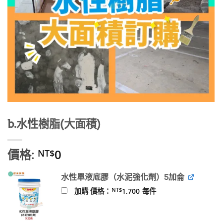
b.水性樹脂(大面積)
價格:
0
NT$
水性單液底膠（水泥強化劑）5加侖
NT$
加購 價格：
1,700
每件