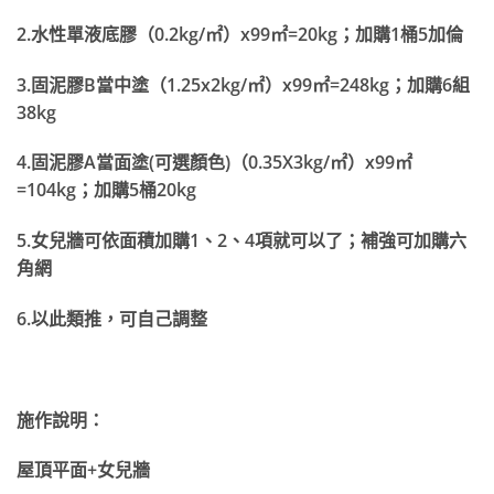
2.
水性單液底膠（0.2kg/
㎡）x99
㎡=20kg
；加購1
桶5
加倫
3.
固泥膠B當中塗
（1.25x2kg/
㎡）x99
㎡=248kg
；加購6
組
38kg
4.
固泥膠A當面塗(
可選顏色)
（0.35X3kg/
㎡）x99
㎡
=104kg
；加購5
桶20kg
5.
女兒牆可依面積加購1
、2
、4
項就可以了；補強可加購
六
角網
6.
以此類推，可自己調整
施作說明：
屋頂平面+
女兒牆