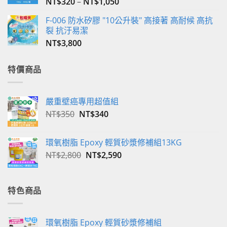
NT$
320
–
NT$
1,050
F-006 防水矽膠 "10公升裝" 高接著 高耐候 高抗
裂 抗汙易潔
NT$
3,800
特價商品
嚴重壁癌專用超值組
原
目
NT$
350
NT$
340
始
前
價
價
環氧樹脂 Epoxy 輕質砂漿修補組13KG
格：
格：
原
目
NT$
2,800
NT$
2,590
NT$350。
NT$340。
始
前
價
價
格：
格：
特色商品
NT$2,800。
NT$2,590。
環氧樹脂 Epoxy 輕質砂漿修補組