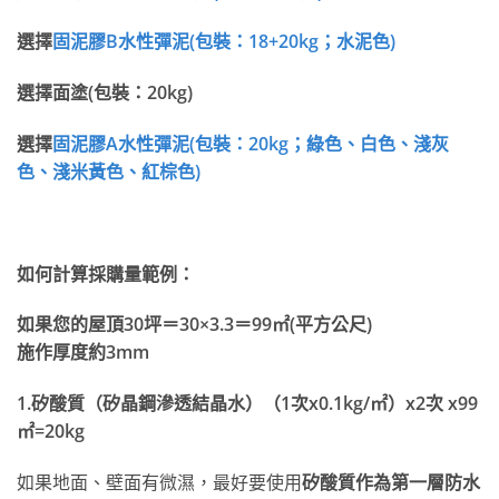
選擇
固泥膠
B
水性彈
泥
(
包裝：
18+20kg
；水泥色
)
選擇面塗(
包裝：20kg
)
選擇
固泥膠
A
水性彈
泥
(
包裝：
20kg
；綠色、白色、淺灰
色、淺米黃色、紅棕色
)
如何計算採購量範例：
如果您的屋頂30
坪＝30×3.3
＝99
㎡(平方公尺)
施作厚度約3mm
1.
矽酸質（矽晶鋼滲透結晶水）（1
次x0.1kg/
㎡）x2次 x99
㎡=20kg
如果地面、壁面有微濕，最好要使用
矽酸質作為第一層防水