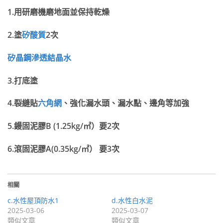
1.
用研磨機磨地面並保持乾燥
2.
塗
矽酸質
2
次
矽晶鋼滲透結晶水
3.
打底塗
4.
裂縫貼
六角網
、強化漏水頭、漏水點、邊角等加強
5.
鏝固泥膠B (1.25kg/
㎡）
要2
次
6.
滾固泥膠A(
0.35kg/
㎡）
要3
次
相關
c.水性屋頂防水1
d.水性白水泥
2025-03-06
2025-03-07
類似文章
類似文章