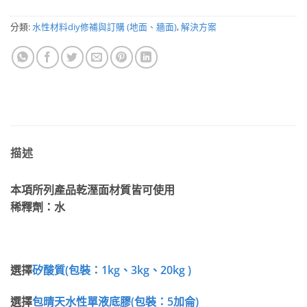
分類:
水性材料diy修補與訂購 (地面、牆面)
,
解決方案
描述
本項所列產品乾溼面材質皆可使用
稀釋劑：水
選擇
矽酸質
(
包裝：
1kg
、
3kg
、
20kg )
選擇
包晴天水性單液底膠(
包裝：5
加侖)