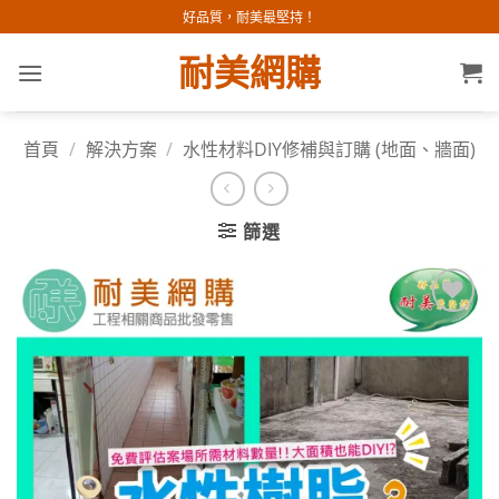
Skip
好品質，耐美最堅持！
to
耐美網購
content
首頁
/
解決方案
/
水性材料DIY修補與訂購 (地面、牆面)
篩選
加入
願望
清單