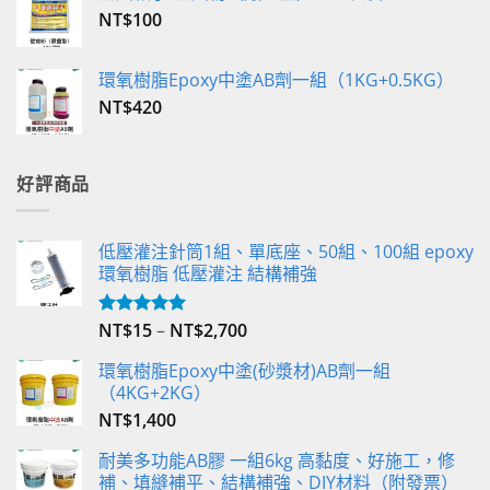
NT$
100
環氧樹脂Epoxy中塗AB劑一組（1KG+0.5KG）
NT$
420
好評商品
低壓灌注針筒1組、單底座、50組、100組 epoxy
環氧樹脂 低壓灌注 結構補強
NT$
15
–
NT$
2,700
評分
5.00
滿分 5
環氧樹脂Epoxy中塗(砂漿材)AB劑一組
（4KG+2KG）
NT$
1,400
耐美多功能AB膠 一組6kg 高黏度、好施工，修
補、填縫補平、結構補強、DIY材料（附發票）