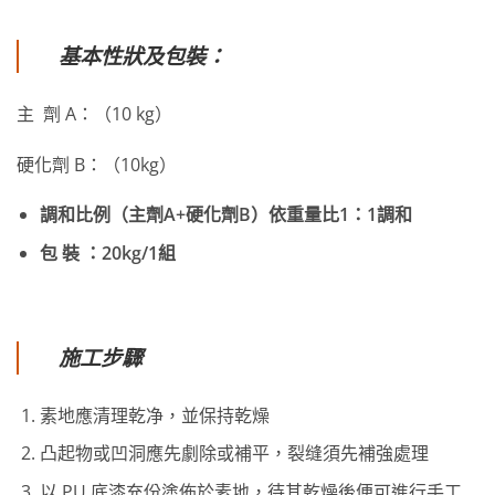
基本性狀及包裝：
主 劑 A：（10 kg）
硬化劑 B：（10kg）
調和比例（主劑A+硬化劑B）依重量比1：1調和
包 裝 ：20kg/1組
施工步驟
素地應清理乾净，並保持乾燥
凸起物或凹洞應先劇除或補平，裂缝須先補強處理
以 PU 底漆充份塗佈於素地，待其乾燥後便可進行手工