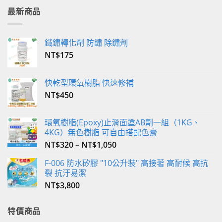
多
最新商品
種
款
式。
鐵鏽轉化劑 防鏽 除鏽劑
可
NT$
175
在
產
品
快乾型環氧樹脂 快速修補
頁
NT$
450
面
選
環氧樹脂(Epoxy)止滑面塗AB劑一組（1KG、
擇
4KG）無色樹脂 可自由搭配色膏
選
NT$
320
–
NT$
1,050
項
F-006 防水矽膠 "10公升裝" 高接著 高耐候 高抗
裂 抗汙易潔
NT$
3,800
特價商品