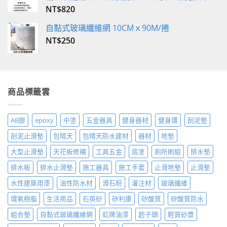
NT$
820
自黏式玻璃纖維網 10CMｘ90M/捲
NT$
250
商品標籤雲
AB膠
epoxy
中塗
五金器具
健身器材
健身環
刮泥墊
刮泥止滑墊
包晴天
包晴天防水建材
器材
地墊
大型止滑墊
天花板修補
工具五金
底塗
廁所刷組
排水墊
排水板
排水止滑墊
施工器具
施工手套
止滑地墊
止滑墊
水性建築用漆
油性防水材
滑石粉
灌注材
玻璃纖維
環氧樹脂
生活用品
石英砂
矽利康
矽酸質
矽酸質防水
組合墊
自黏式玻璃纖維網
虹牌油漆
起子頭
輕質砂漿