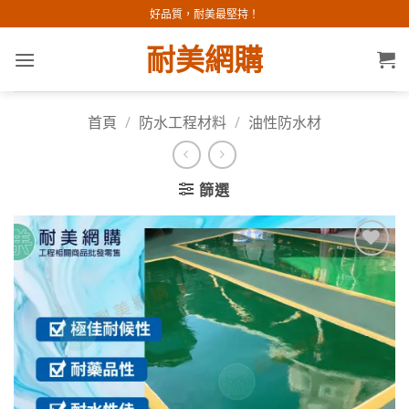
Skip
好品質，耐美最堅持！
to
耐美網購
content
首頁
/
防水工程材料
/
油性防水材
篩選
加入
願望
清單