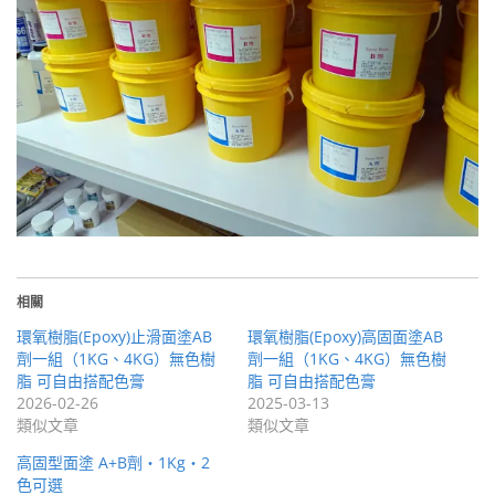
相關
環氧樹脂(Epoxy)止滑面塗AB
環氧樹脂(Epoxy)高固面塗AB
劑一組（1KG、4KG）無色樹
劑一組（1KG、4KG）無色樹
脂 可自由搭配色膏
脂 可自由搭配色膏
2026-02-26
2025-03-13
類似文章
類似文章
高固型面塗 A+B劑・1Kg・2
色可選