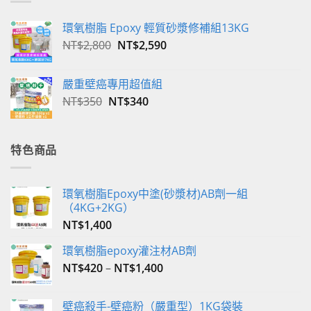
環氧樹脂 Epoxy 輕質砂漿修補組13KG
原
目
NT$
2,800
NT$
2,590
始
前
價
價
嚴重壁癌專用超值組
格：
格：
原
目
NT$
350
NT$
340
NT$2,800。
NT$2,590。
始
前
價
價
格：
格：
特色商品
NT$350。
NT$340。
環氧樹脂Epoxy中塗(砂漿材)AB劑一組
（4KG+2KG）
NT$
1,400
環氧樹脂epoxy灌注材AB劑
NT$
420
–
NT$
1,400
壁癌殺手-壁癌粉（嚴重型）1KG袋裝