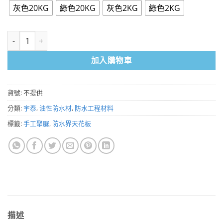
灰色20KG
綠色20KG
灰色2KG
綠色2KG
高強度手工聚脲塗料AB劑 數量
加入購物車
貨號:
不提供
分類:
宇泰
,
油性防水材
,
防水工程材料
標籤:
手工聚脲
,
防水界天花板
描述