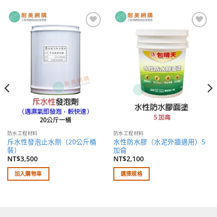
加入
加入
願望
願望
清單
清單
防水工程材料
防水工程材料
斥水性發泡止水劑（20公斤桶
水性防水膠（水泥外牆適用）5
裝）
加侖
NT$
3,500
NT$
2,100
加入購物車
選擇規格
此
產
品
有