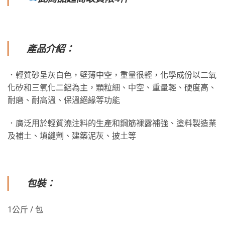
產品介紹：
．輕質砂呈灰白色，壁薄中空，重量很輕，化學成份以二氧
化矽和三氧化二鋁為主，顆粒細、中空、重量輕、硬度高、
耐磨、耐高溫、保溫絕緣等功能
．廣泛用於輕質澆注料的生產和鋼筋裸露補強、塗料製造業
及補土、填縫劑、建築泥灰、披土等
包裝：
1公斤 / 包