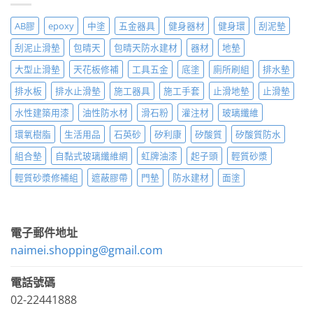
AB膠
epoxy
中塗
五金器具
健身器材
健身環
刮泥墊
刮泥止滑墊
包晴天
包晴天防水建材
器材
地墊
大型止滑墊
天花板修補
工具五金
底塗
廁所刷組
排水墊
排水板
排水止滑墊
施工器具
施工手套
止滑地墊
止滑墊
水性建築用漆
油性防水材
滑石粉
灌注材
玻璃纖維
環氧樹脂
生活用品
石英砂
矽利康
矽酸質
矽酸質防水
組合墊
自黏式玻璃纖維網
虹牌油漆
起子頭
輕質砂漿
輕質砂漿修補組
遮蔽膠帶
門墊
防水建材
面塗
電子郵件地址
naimei.shopping@gmail.com
電話號碼
02-22441888