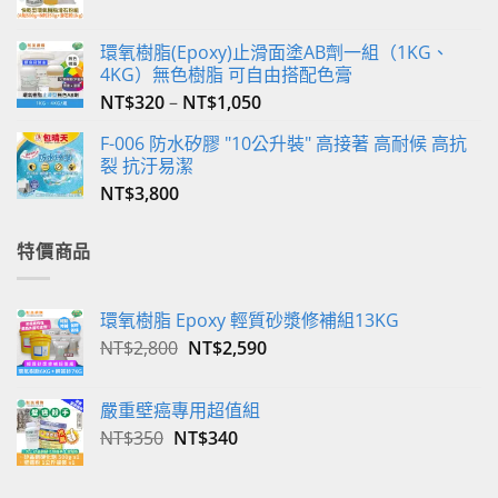
頁
頁
面
面
選
選
環氧樹脂(Epoxy)止滑面塗AB劑一組（1KG、
4KG）無色樹脂 可自由搭配色膏
擇
擇
選
選
NT$
320
–
NT$
1,050
項
項
F-006 防水矽膠 "10公升裝" 高接著 高耐候 高抗
裂 抗汙易潔
NT$
3,800
特價商品
環氧樹脂 Epoxy 輕質砂漿修補組13KG
原
目
NT$
2,800
NT$
2,590
始
前
價
價
嚴重壁癌專用超值組
格：
格：
原
目
NT$
350
NT$
340
NT$2,800。
NT$2,590。
始
前
價
價