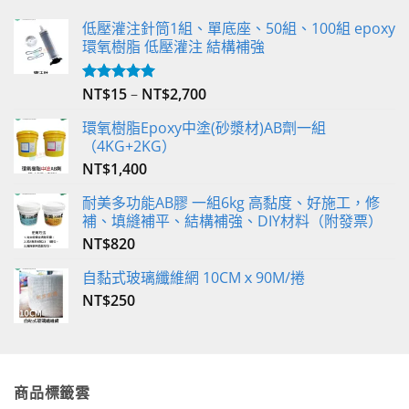
低壓灌注針筒1組、單底座、50組、100組 epoxy
環氧樹脂 低壓灌注 結構補強
NT$
15
–
NT$
2,700
評分
5.00
滿分 5
環氧樹脂Epoxy中塗(砂漿材)AB劑一組
（4KG+2KG）
NT$
1,400
耐美多功能AB膠 一組6kg 高黏度、好施工，修
補、填縫補平、結構補強、DIY材料（附發票）
NT$
820
自黏式玻璃纖維網 10CMｘ90M/捲
NT$
250
商品標籤雲