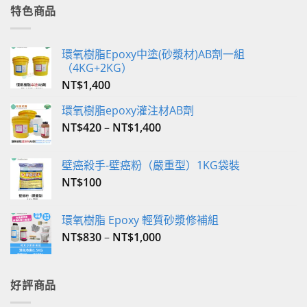
格：
格：
特色商品
NT$350。
NT$340。
環氧樹脂Epoxy中塗(砂漿材)AB劑一組
（4KG+2KG）
NT$
1,400
環氧樹脂epoxy灌注材AB劑
NT$
420
–
NT$
1,400
壁癌殺手-壁癌粉（嚴重型）1KG袋裝
NT$
100
環氧樹脂 Epoxy 輕質砂漿修補組
NT$
830
–
NT$
1,000
好評商品