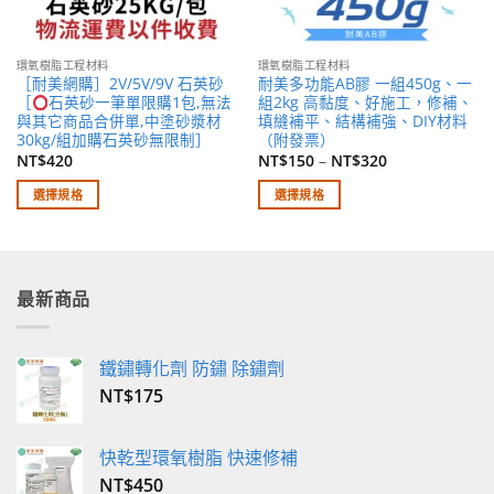
環氧樹脂工程材料
環氧樹脂工程材料
［耐美網購］2V/5V/9V 石英砂
耐美多功能AB膠 一組450g、一
［
石英砂一筆單限購1包,無法
組2kg 高黏度、好施工，修補、
與其它商品合併單,中塗砂漿材
填縫補平、結構補強、DIY材料
30kg/組加購石英砂無限制］
（附發票）
NT$
420
NT$
150
–
NT$
320
選擇規格
選擇規格
此
此
產
產
品
品
有
有
最新商品
多
多
種
種
款
款
鐵鏽轉化劑 防鏽 除鏽劑
式。
式。
NT$
175
可
可
在
在
產
產
快乾型環氧樹脂 快速修補
品
品
NT$
450