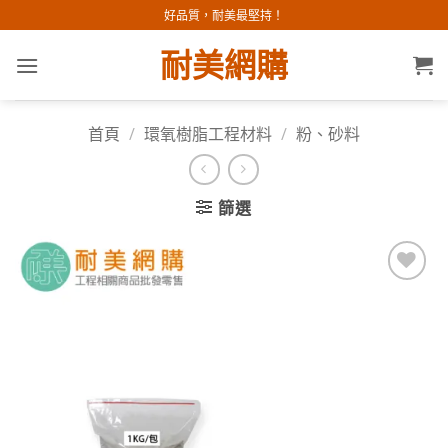
Skip
好品質，耐美最堅持！
to
耐美網購
content
首頁
/
環氧樹脂工程材料
/
粉、砂料
篩選
加入
願望
清單