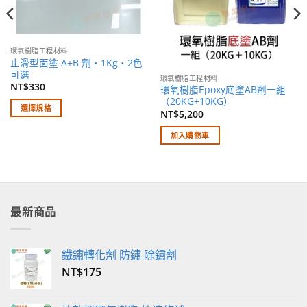
環氧樹脂工程材料
止滑型面塗 A+B 劑・1Kg・2色
可選
環氧樹脂工程材料
NT$
330
環氧樹脂Epoxy底塗AB劑一組
（20KG+10KG）
選擇規格
NT$
5,200
此
加入購物車
產
品
有
多
種
款
最新商品
式。
可
在
鐵鏽轉化劑 防鏽 除鏽劑
產
NT$
175
品
頁