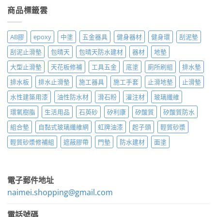
商品標籤雲
AB膠
epoxy
中塗
五金器具
健身器材
健身環
刮泥墊
刮泥止滑墊
包晴天
包晴天防水建材
器材
地墊
大型止滑墊
天花板修補
工具五金
底塗
廁所刷組
排水墊
排水板
排水止滑墊
施工器具
施工手套
止滑地墊
止滑墊
水性建築用漆
油性防水材
滑石粉
灌注材
玻璃纖維
環氧樹脂
生活用品
石英砂
矽利康
矽酸質
矽酸質防水
組合墊
自黏式玻璃纖維網
虹牌油漆
起子頭
輕質砂漿
輕質砂漿修補組
遮蔽膠帶
門墊
防水建材
面塗
電子郵件地址
naimei.shopping@gmail.com
電話號碼