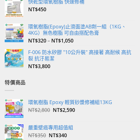
快乾型環氧樹脂 快速修補
面
選
NT$
450
擇
選
環氧樹脂(Epoxy)止滑面塗AB劑一組（1KG、
項
4KG）無色樹脂 可自由搭配色膏
NT$
320
–
NT$
1,050
F-006 防水矽膠 "10公升裝" 高接著 高耐候 高抗
裂 抗汙易潔
NT$
3,800
特價商品
環氧樹脂 Epoxy 輕質砂漿修補組13KG
原
目
NT$
2,800
NT$
2,590
始
前
價
價
嚴重壁癌專用超值組
格：
格：
原
目
NT$
350
NT$
340
NT$2,800。
NT$2,590。