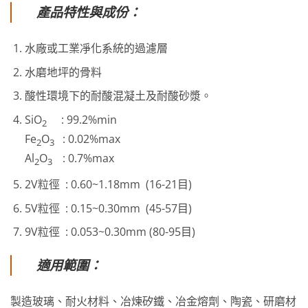
產品特性與成份：
水廠或工業凈化系統的過濾層
水磨地坪的骨料
酸性環境下的耐酸混凝土及耐酸砂漿。
SiO
: 99.2%min
2
Fe
O
: 0.02%max
2
3
Al
O
: 0.7%max
2
3
2V粒徑 : 0.60~1.18mm (16-21目)
5V粒徑 : 0.15~0.30mm (45-57目)
9V粒徑 : 0.053~0.30mm (80-95目)
適用範圍：
製造玻璃、耐火材料、冶煉矽鐵、冶金熔劑、陶瓷、研磨材