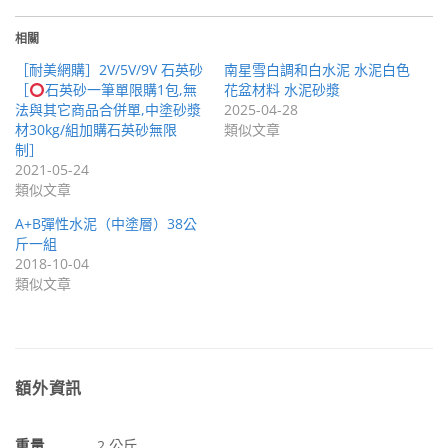
相關
［耐美網購］2V/5V/9V 石英砂
南星雪白調和白水泥 水泥白色
［
石英砂一筆單限購1包,無
花盆材料 水泥砂漿
法與其它商品合併單,中塗砂漿
2025-04-28
材30kg/組加購石英砂無限
類似文章
制］
2021-05-24
類似文章
A+B彈性水泥（中塗層）38公
斤一組
2018-10-04
類似文章
額外資訊
重量
2 公斤