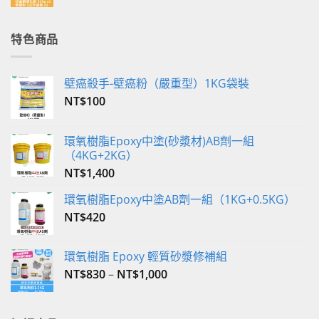
始
前
價
價
格：
格：
特色商品
NT$350。
NT$340。
壁癌殺手-壁癌粉（嚴重型）1KG袋裝
NT$
100
環氧樹脂Epoxy中塗(砂漿材)AB劑一組
（4KG+2KG）
NT$
1,400
環氧樹脂Epoxy中塗AB劑一組（1KG+0.5KG）
NT$
420
環氧樹脂 Epoxy 輕質砂漿修補組
NT$
830
–
NT$
1,000