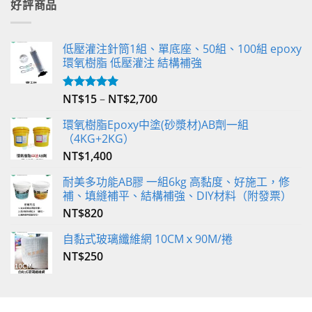
好評商品
低壓灌注針筒1組、單底座、50組、100組 epoxy
環氧樹脂 低壓灌注 結構補強
NT$
15
–
NT$
2,700
評分
5.00
滿分 5
環氧樹脂Epoxy中塗(砂漿材)AB劑一組
（4KG+2KG）
NT$
1,400
耐美多功能AB膠 一組6kg 高黏度、好施工，修
補、填縫補平、結構補強、DIY材料（附發票）
NT$
820
自黏式玻璃纖維網 10CMｘ90M/捲
NT$
250