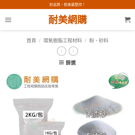
Skip
好品質，耐美最堅持！
to
耐美網購
content
首頁
/
環氧樹脂工程材料
/
粉、砂料
篩選
加入
願望
清單