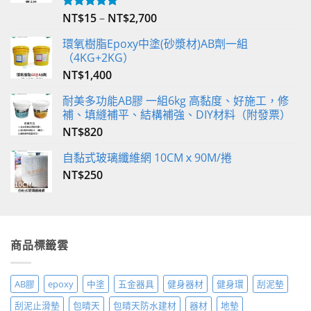
NT$
15
–
NT$
2,700
評分
5.00
滿分 5
環氧樹脂Epoxy中塗(砂漿材)AB劑一組
（4KG+2KG）
NT$
1,400
耐美多功能AB膠 一組6kg 高黏度、好施工，修
補、填縫補平、結構補強、DIY材料（附發票）
NT$
820
自黏式玻璃纖維網 10CMｘ90M/捲
NT$
250
商品標籤雲
AB膠
epoxy
中塗
五金器具
健身器材
健身環
刮泥墊
刮泥止滑墊
包晴天
包晴天防水建材
器材
地墊