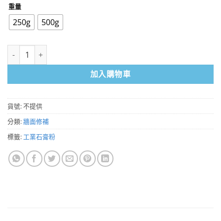
重量
250g
500g
石膏粉 工業用石膏 熟石膏 硫酸鈣 250g、500g 數量
加入購物車
貨號:
不提供
分類:
牆面修補
標籤:
工業石膏粉