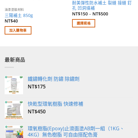
耐美彈性防水補土 裂縫 接縫 釘
孔 凹洞填補
油漆塗裝材料
NT$
150
–
NT$
500
三陽補土 850g
NT$
40
選擇規格
此
加入購物車
產
品
有
多
最新商品
種
款
式。
鐵鏽轉化劑 防鏽 除鏽劑
可
NT$
175
在
產
品
快乾型環氧樹脂 快速修補
頁
NT$
450
面
選
擇
環氧樹脂(Epoxy)止滑面塗AB劑一組（1KG、
選
4KG）無色樹脂 可自由搭配色膏