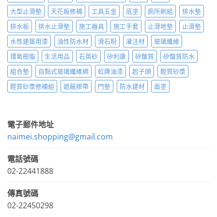
大型止滑墊
天花板修補
工具五金
底塗
廁所刷組
排水墊
排水板
排水止滑墊
施工器具
施工手套
止滑地墊
止滑墊
水性建築用漆
油性防水材
滑石粉
灌注材
玻璃纖維
環氧樹脂
生活用品
石英砂
矽利康
矽酸質
矽酸質防水
組合墊
自黏式玻璃纖維網
虹牌油漆
起子頭
輕質砂漿
輕質砂漿修補組
遮蔽膠帶
門墊
防水建材
面塗
電子郵件地址
naimei.shopping@gmail.com
電話號碼
02-22441888
傳真號碼
02-22450298