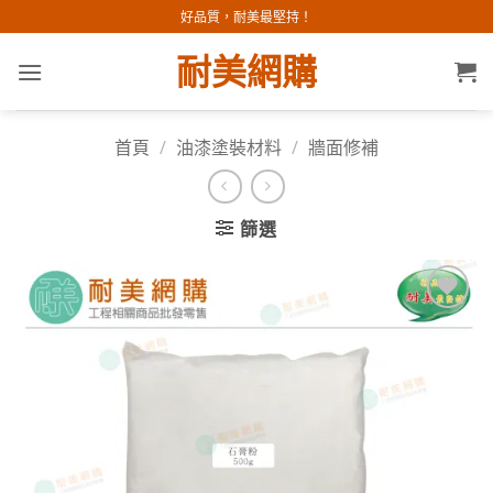
Skip
好品質，耐美最堅持！
to
耐美網購
content
首頁
/
油漆塗裝材料
/
牆面修補
篩選
加入
願望
清單