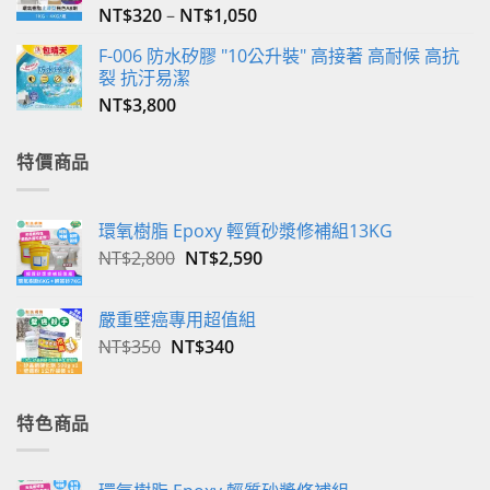
項
NT$
320
–
NT$
1,050
F-006 防水矽膠 "10公升裝" 高接著 高耐候 高抗
裂 抗汙易潔
NT$
3,800
特價商品
環氧樹脂 Epoxy 輕質砂漿修補組13KG
原
目
NT$
2,800
NT$
2,590
始
前
價
價
嚴重壁癌專用超值組
格：
格：
原
目
NT$
350
NT$
340
NT$2,800。
NT$2,590。
始
前
價
價
格：
格：
特色商品
NT$350。
NT$340。