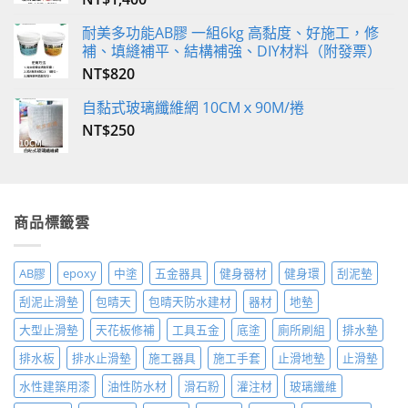
耐美多功能AB膠 一組6kg 高黏度、好施工，修
補、填縫補平、結構補強、DIY材料（附發票）
NT$
820
自黏式玻璃纖維網 10CMｘ90M/捲
NT$
250
商品標籤雲
AB膠
epoxy
中塗
五金器具
健身器材
健身環
刮泥墊
刮泥止滑墊
包晴天
包晴天防水建材
器材
地墊
大型止滑墊
天花板修補
工具五金
底塗
廁所刷組
排水墊
排水板
排水止滑墊
施工器具
施工手套
止滑地墊
止滑墊
水性建築用漆
油性防水材
滑石粉
灌注材
玻璃纖維