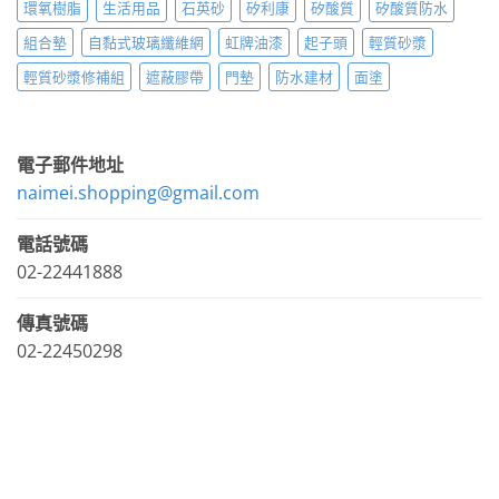
環氧樹脂
生活用品
石英砂
矽利康
矽酸質
矽酸質防水
組合墊
自黏式玻璃纖維網
虹牌油漆
起子頭
輕質砂漿
輕質砂漿修補組
遮蔽膠帶
門墊
防水建材
面塗
電子郵件地址
naimei.shopping@gmail.com
電話號碼
02-22441888
傳真號碼
02-22450298
LINE官方帳號