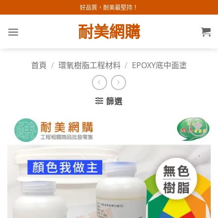
Skip
好品質，耐美最堅持！
to
耐美網購
content
首頁
/
環氧樹脂工程材料
/
EPOXY底中面塗
篩選
加入
願望
清單