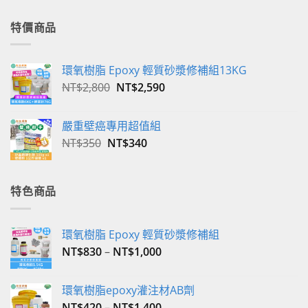
特價商品
環氧樹脂 Epoxy 輕質砂漿修補組13KG
原
目
NT$
2,800
NT$
2,590
始
前
價
價
嚴重壁癌專用超值組
格：
格：
原
目
NT$
350
NT$
340
NT$2,800。
NT$2,590。
始
前
價
價
格：
格：
特色商品
NT$350。
NT$340。
環氧樹脂 Epoxy 輕質砂漿修補組
NT$
830
–
NT$
1,000
環氧樹脂epoxy灌注材AB劑
NT$
420
–
NT$
1,400