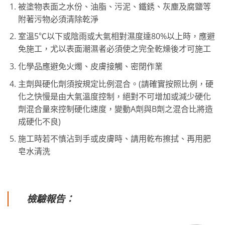
被塗物表面之水份、油脂、污泥、鐵銹、灰塵及腐鹽等
附著污物必須清除乾淨
室溫5℃以下或陰雨或大氣相對濕度達80%以上時，應避
免施工，尤以表面潮濕者必須使之完全乾燥後才可施工
化學品應避免火燭、皮膚接觸、密閉作業
主劑與硬化劑須按規定比例混合。(請確實按照比例，硬
化之快慢是由大氣溫度控制，絕對不可增加或減少硬化
劑混合量來控制硬化速度，變動A劑與B劑之混合比將造
成硬化不良)
施工時若不慎沾到手或皮膚時、請用乾布擦拭、再用肥
皂水清洗
檢驗報告：