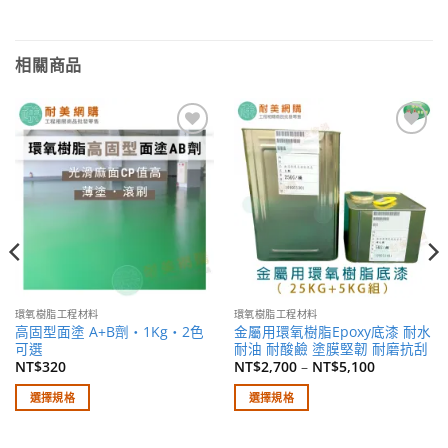
相關商品
加入
加入
願望
願望
清單
清單
環氧樹脂工程材料
環氧樹脂工程材料
高固型面塗 A+B劑・1Kg・2色
金屬用環氧樹脂Epoxy底漆 耐水
可選
耐油 耐酸鹼 塗膜堅韌 耐磨抗刮
NT$
320
NT$
2,700
–
NT$
5,100
選擇規格
選擇規格
此
此
產
產