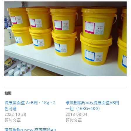
相關
流展型面塗 A+B劑・1Kg・2
環氧樹脂Epoxy流展面塗AB劑
色可選
一組（16KG+4KG）
2022-10-28
2018-08-04
類似文章
類似文章
環氧樹脂(Epoxy)高固面塗AB