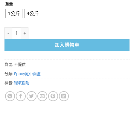
重量
1公斤
4公斤
環氧樹脂Epoxy流展面塗AB劑一組（1KG、4KG）無色樹脂 可自由搭
加入購物車
貨號:
不提供
分類:
Epoxy底中面塗
標籤:
環氧樹脂