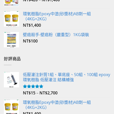
環氧樹脂Epoxy中塗(砂漿材)AB劑一組
（4KG+2KG）
NT$
1,400
壁癌殺手-壁癌粉（嚴重型）1KG袋裝
NT$
100
好評商品
低壓灌注針筒1組、單底座、50組、100組 epoxy
環氧樹脂 低壓灌注 結構補強
NT$
15
–
NT$
2,700
評分
5.00
滿分 5
環氧樹脂Epoxy中塗(砂漿材)AB劑一組
（4KG+2KG）
NT$
1,400