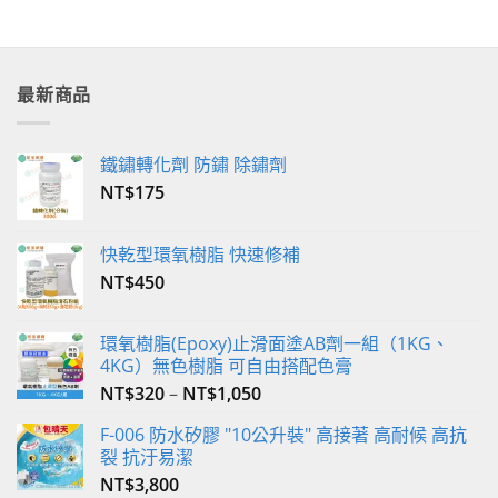
品
品
有
有
多
多
種
種
最新商品
款
款
式。
式。
可
可
鐵鏽轉化劑 防鏽 除鏽劑
在
在
NT$
175
產
產
品
品
頁
頁
快乾型環氧樹脂 快速修補
面
面
NT$
450
選
選
擇
擇
環氧樹脂(Epoxy)止滑面塗AB劑一組（1KG、
選
選
4KG）無色樹脂 可自由搭配色膏
項
項
NT$
320
–
NT$
1,050
F-006 防水矽膠 "10公升裝" 高接著 高耐候 高抗
裂 抗汙易潔
NT$
3,800