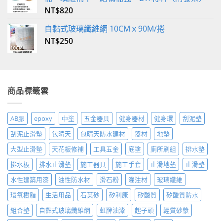
NT$
820
自黏式玻璃纖維網 10CMｘ90M/捲
NT$
250
商品標籤雲
AB膠
epoxy
中塗
五金器具
健身器材
健身環
刮泥墊
刮泥止滑墊
包晴天
包晴天防水建材
器材
地墊
大型止滑墊
天花板修補
工具五金
底塗
廁所刷組
排水墊
排水板
排水止滑墊
施工器具
施工手套
止滑地墊
止滑墊
水性建築用漆
油性防水材
滑石粉
灌注材
玻璃纖維
環氧樹脂
生活用品
石英砂
矽利康
矽酸質
矽酸質防水
組合墊
自黏式玻璃纖維網
虹牌油漆
起子頭
輕質砂漿