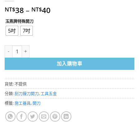
38
–
40
NT$
NT$
玉燕牌特殊開刀
5吋
7吋
特殊開刀 數量
加入購物車
貨號:
不提供
分類:
刮刀鏝刀開刀
,
工具五金
標籤:
施工器具
,
開刀