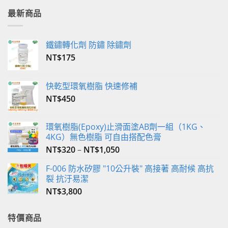
有
最新商品
多
種
款
鐵鏽轉化劑 防鏽 除鏽劑
式。
NT$
175
可
在
產
快乾型環氧樹脂 快速修補
品
NT$
450
頁
面
選
環氧樹脂(Epoxy)止滑面塗AB劑一組（1KG、
4KG）無色樹脂 可自由搭配色膏
擇
選
NT$
320
–
NT$
1,050
項
F-006 防水矽膠 "10公升裝" 高接著 高耐候 高抗
裂 抗汙易潔
NT$
3,800
特價商品