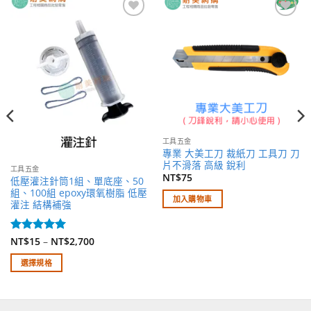
加入
加入
願望
願望
清單
清單
工具五金
專業 大美工刀 裁紙刀 工具刀 刀
片不滑落 高級 銳利
工具五金
NT$
75
低壓灌注針筒1組、單底座、50
組、100組 epoxy環氧樹脂 低壓
加入購物車
灌注 結構補強
評分
NT$
15
5
–
滿
NT$
2,700
分 5
選擇規格
此
產
品