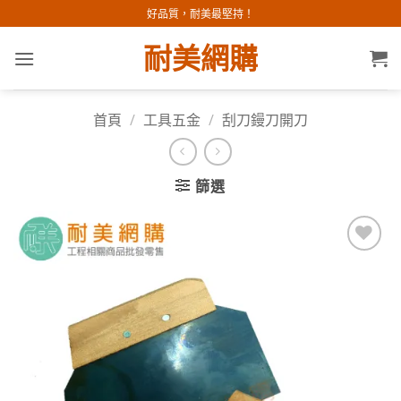
Skip
好品質，耐美最堅持！
to
耐美網購
content
首頁
/
工具五金
/
刮刀鏝刀開刀
篩選
加入
願望
清單