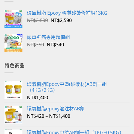
環氧樹脂 Epoxy 輕質砂漿修補組13KG
原
目
NT$
2,800
NT$
2,590
始
前
價
價
嚴重壁癌專用超值組
格：
格：
原
目
NT$
350
NT$
340
NT$2,800。
NT$2,590。
始
前
價
價
格：
格：
特色商品
NT$350。
NT$340。
環氧樹脂Epoxy中塗(砂漿材)AB劑一組
（4KG+2KG）
NT$
1,400
環氧樹脂epoxy灌注材AB劑
NT$
420
–
NT$
1,400
環氧樹脂Epoxy中塗AB劑一組（1KG+0.5KG）