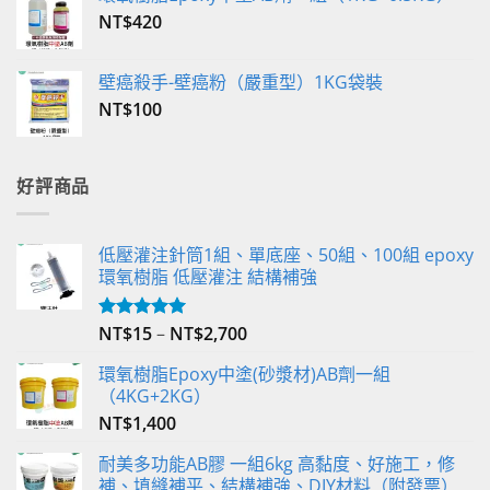
NT$
420
壁癌殺手-壁癌粉（嚴重型）1KG袋裝
NT$
100
好評商品
低壓灌注針筒1組、單底座、50組、100組 epoxy
環氧樹脂 低壓灌注 結構補強
NT$
15
–
NT$
2,700
評分
5.00
滿分 5
環氧樹脂Epoxy中塗(砂漿材)AB劑一組
（4KG+2KG）
NT$
1,400
耐美多功能AB膠 一組6kg 高黏度、好施工，修
補、填縫補平、結構補強、DIY材料（附發票）