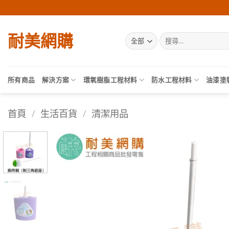
Skip
to
content
耐美網購
搜
尋
關
鍵
字:
所有商品
解決方案
環氧樹脂工程材料
防水工程材料
油漆塗
首頁
/
生活百貨
/
清潔用品