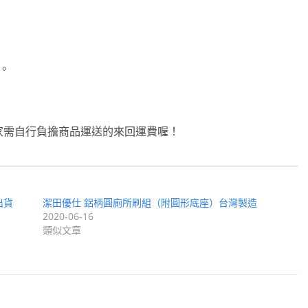
。
家需自行負擔商品運送的來回運費喔！
出貨
潔田優仕 鋁柄圓廁所刷組（附圓形底座）台灣製造
2020-06-16
類似文章