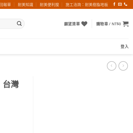
回報單
耐美知識
耐美便利搜
施工洽詢：耐美樹脂地板
願望清單
購物車 /
NT$
0
登入
）台灣
 數量