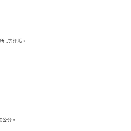
所…等汙垢。
0公分。