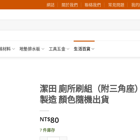
網誌
關於我們
聯絡我們
常見問題
我的
裝材料
地墊排水板
工具五金
生活百貨
潔田 廁所刷組（附三角座
製造 顏色隨機出貨
加入
願望
清單
80
NT$
7 件庫存
潔田 廁所刷組（附三角座）台灣製造 顏色隨機出貨