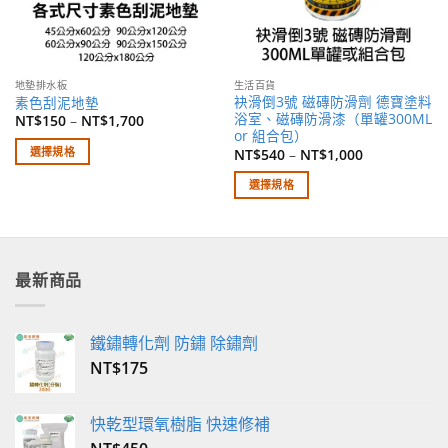
地墊排水板
生活百貨
袂滑倒3號 磁磚防滑劑 德寶塗料
素色刮泥地墊
浴室、磁磚防滑漆（單罐300ML
NT$
150
–
NT$
1,700
or 組合包）
選擇規格
NT$
540
–
NT$
1,000
此
選擇規格
產
此
品
產
有
品
多
有
最新商品
種
多
款
種
式。
款
鐵鏽轉化劑 防鏽 除鏽劑
可
式。
在
NT$
175
可
產
在
品
產
快乾型環氧樹脂 快速修補
頁
品
面