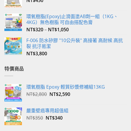
NT$
450
頁
選
面
擇
選
環氧樹脂(Epoxy)止滑面塗AB劑一組（1KG、
選
4KG）無色樹脂 可自由搭配色膏
擇
項
選
NT$
320
–
NT$
1,050
項
F-006 防水矽膠 "10公升裝" 高接著 高耐候 高抗
裂 抗汙易潔
NT$
3,800
特價商品
環氧樹脂 Epoxy 輕質砂漿修補組13KG
原
目
NT$
2,800
NT$
2,590
始
前
價
價
嚴重壁癌專用超值組
格：
格：
原
目
NT$
350
NT$
340
NT$2,800。
NT$2,590。
始
前
價
價