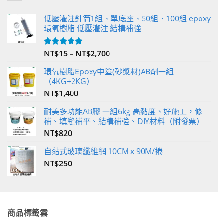
低壓灌注針筒1組、單底座、50組、100組 epoxy
環氧樹脂 低壓灌注 結構補強
NT$
15
–
NT$
2,700
評分
5.00
滿分 5
環氧樹脂Epoxy中塗(砂漿材)AB劑一組
（4KG+2KG）
NT$
1,400
耐美多功能AB膠 一組6kg 高黏度、好施工，修
補、填縫補平、結構補強、DIY材料（附發票）
NT$
820
自黏式玻璃纖維網 10CMｘ90M/捲
NT$
250
商品標籤雲