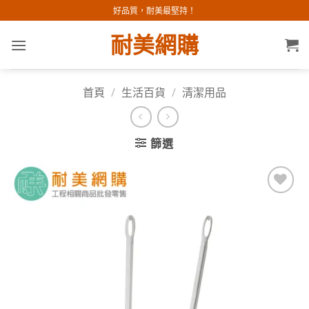
Skip
好品質，耐美最堅持！
to
耐美網購
content
首頁
/
生活百貨
/
清潔用品
篩選
加入
願望
清單