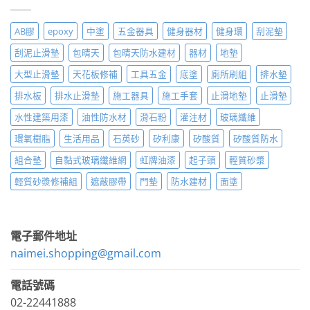
AB膠
epoxy
中塗
五金器具
健身器材
健身環
刮泥墊
刮泥止滑墊
包晴天
包晴天防水建材
器材
地墊
大型止滑墊
天花板修補
工具五金
底塗
廁所刷組
排水墊
排水板
排水止滑墊
施工器具
施工手套
止滑地墊
止滑墊
水性建築用漆
油性防水材
滑石粉
灌注材
玻璃纖維
環氧樹脂
生活用品
石英砂
矽利康
矽酸質
矽酸質防水
組合墊
自黏式玻璃纖維網
虹牌油漆
起子頭
輕質砂漿
輕質砂漿修補組
遮蔽膠帶
門墊
防水建材
面塗
電子郵件地址
naimei.shopping@gmail.com
電話號碼
02-22441888