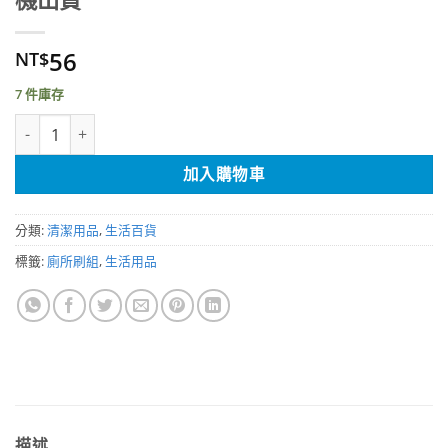
56
NT$
7 件庫存
時尚 圓廁刷（附圓底座）台灣製造 顏色隨機出貨 數量
加入購物車
分類:
清潔用品
,
生活百貨
標籤:
廁所刷組
,
生活用品
描述