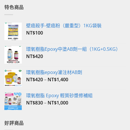
格：
格：
特色商品
NT$350。
NT$340。
壁癌殺手-壁癌粉（嚴重型）1KG袋裝
NT$
100
環氧樹脂Epoxy中塗AB劑一組（1KG+0.5KG）
NT$
420
環氧樹脂epoxy灌注材AB劑
NT$
420
–
NT$
1,400
環氧樹脂 Epoxy 輕質砂漿修補組
NT$
830
–
NT$
1,000
好評商品