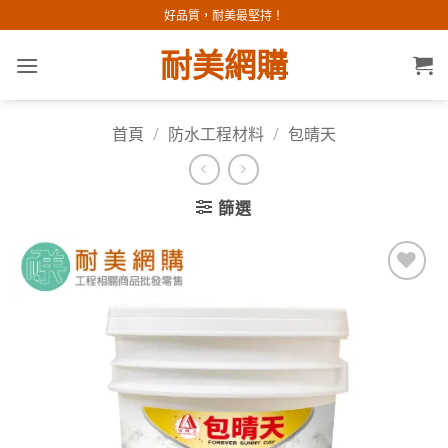
Skip
好品質，耐美最堅持！
to
耐美網購
content
首頁
/
防水工程材料
/
包晴天
篩選
加入
願望
清單