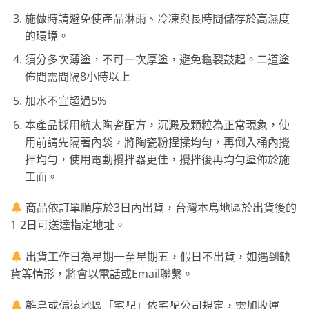
施做時請避免使產品淋雨、冷凍與長時間儲存於高濕度
的環境。
須分多次薄塗，不可一次厚塗，避免龜裂鼓起。二道塗
佈間需間隔8小時以上
加水不宜超過5%
本產品採用航太陶瓷配方，沉澱及顆粒為正常現象，使
用前請先隔著內袋，將陶瓷粉捏揉均勻，再倒入桶內攪
拌均勻，使用電動攪拌器更佳，攪拌後再均勻塗佈於施
工面。
商品依訂單順序於3日內出貨，台灣本島地區於出貨後的
1-2日可送達指定地址。
出貨工作日為星期一至星期五，假日不出貨，如遇到缺
貨等情形，將會以電話或Email聯繫。
離島或偏遠地區「宅配」依宅配公司規定，需加收運