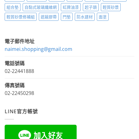
組合墊
自黏式玻璃纖維網
虹牌油漆
起子頭
輕質砂漿
輕質砂漿修補組
遮蔽膠帶
門墊
防水建材
面塗
電子郵件地址
naimei.shopping@gmail.com
電話號碼
02-22441888
傳真號碼
02-22450298
LINE官方帳號