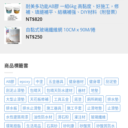
耐美多功能AB膠 一組6kg 高黏度、好施工，修
補、填縫補平、結構補強、DIY材料（附發票）
NT$
820
自黏式玻璃纖維網 10CMｘ90M/捲
NT$
250
商品標籤雲
AB膠
epoxy
中塗
五金器具
健身器材
健身環
刮泥墊
刮泥止滑墊
包晴天
包晴天防水建材
器材
地墊
大型止滑墊
天花板修補
工具五金
底塗
廁所刷組
排水墊
排水板
排水止滑墊
施工器具
施工手套
止滑地墊
止滑墊
水性建築用漆
油性防水材
滑石粉
灌注材
玻璃纖維
環氧樹脂
生活用品
石英砂
矽利康
矽酸質
矽酸質防水