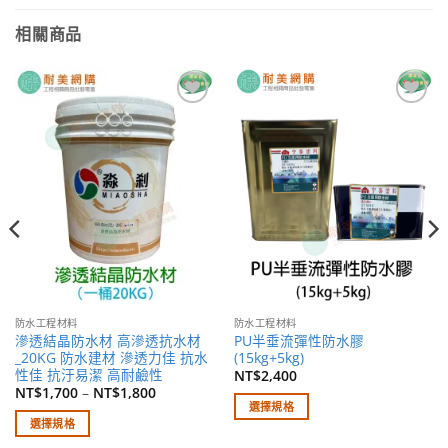
相關商品
加入
加入
願望
願望
清單
清單
防水工程材料
防水工程材料
滲透結晶防水材 高滲透抗水材
PU半垂流彈性防水膠
_20KG 防水建材 滲透力佳 抗水
(15kg+5kg)
性佳 抗汙易潔 高耐鹼性
NT$
2,400
NT$
1,700
–
NT$
1,800
選擇規格
選擇規格
此
此