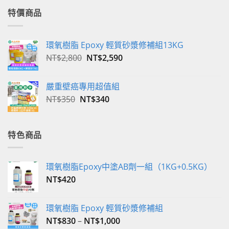
特價商品
環氧樹脂 Epoxy 輕質砂漿修補組13KG
原
目
NT$
2,800
NT$
2,590
始
前
價
價
嚴重壁癌專用超值組
格：
格：
原
目
NT$
350
NT$
340
NT$2,800。
NT$2,590。
始
前
價
價
格：
格：
特色商品
NT$350。
NT$340。
環氧樹脂Epoxy中塗AB劑一組（1KG+0.5KG）
NT$
420
環氧樹脂 Epoxy 輕質砂漿修補組
NT$
830
–
NT$
1,000