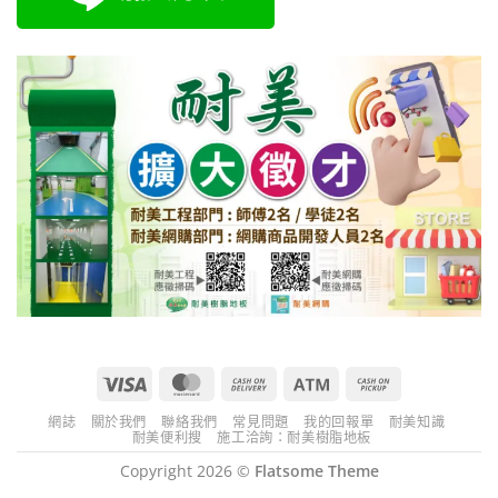
Visa
MasterCard
Cash
Atm
Cash
On
on
網誌
關於我們
聯絡我們
常見問題
我的回報單
耐美知識
Delivery
Pickup
耐美便利搜
施工洽詢：耐美樹脂地板
Copyright 2026 ©
Flatsome Theme