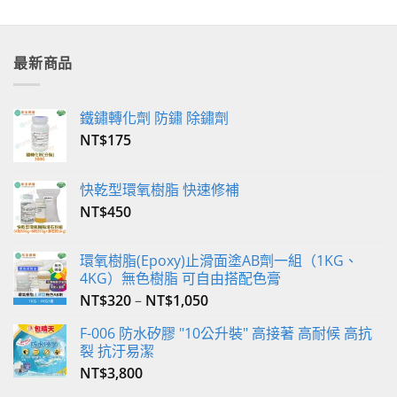
產
產
品
品
有
有
多
最新商品
多
種
種
款
款
式。
鐵鏽轉化劑 防鏽 除鏽劑
式。
可
NT$
175
可
在
在
產
產
品
快乾型環氧樹脂 快速修補
品
頁
NT$
450
頁
面
面
選
選
環氧樹脂(Epoxy)止滑面塗AB劑一組（1KG、
擇
4KG）無色樹脂 可自由搭配色膏
擇
選
選
NT$
320
–
NT$
1,050
項
項
F-006 防水矽膠 "10公升裝" 高接著 高耐候 高抗
裂 抗汙易潔
NT$
3,800