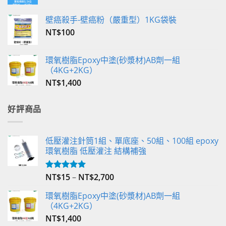
壁癌殺手-壁癌粉（嚴重型）1KG袋裝
NT$
100
環氧樹脂Epoxy中塗(砂漿材)AB劑一組
（4KG+2KG）
NT$
1,400
好評商品
低壓灌注針筒1組、單底座、50組、100組 epoxy
環氧樹脂 低壓灌注 結構補強
NT$
15
–
NT$
2,700
評分
5.00
滿分 5
環氧樹脂Epoxy中塗(砂漿材)AB劑一組
（4KG+2KG）
NT$
1,400