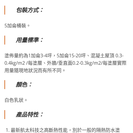
包裝方式：
5加侖桶裝。
用量標準：
塗佈量約為1加侖3-4坪，5加侖15-20坪、混凝土屋頂 0.3-
0.4kg/m2 /每塗層、外牆/垂直面0.2-0.3kg/m2/每塗層實際
用量隨現地狀況而有所不同。
顏色：
白色乳狀。
產品特性：
最新航太科技之高斷熱性能，別於一般的隔熱防水塗