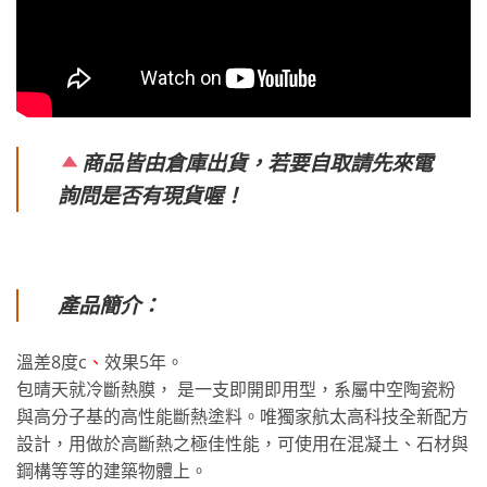
商品皆由倉庫出貨，若要自取請先來電
詢問是否有現貨喔！
產品簡介：
溫差8度c
、
效果5年。
包晴天就冷斷熱膜， 是一支即開即用型，系屬中空陶瓷粉
與高分子基的高性能斷熱塗料。唯獨家航太高科技全新配方
設計，用做於高斷熱之極佳性能，可使用在混凝土、石材與
鋼構等等的建築物體上。