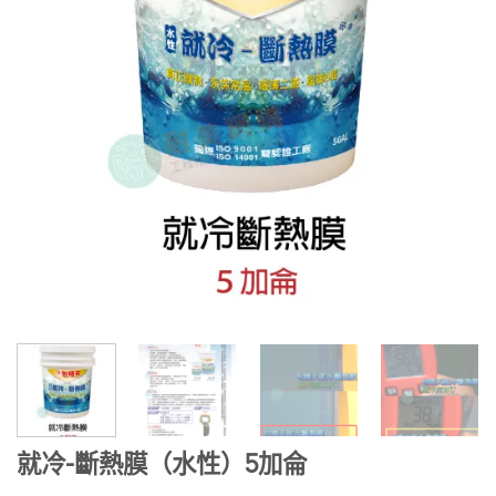
就冷-斷熱膜（水性）5加侖