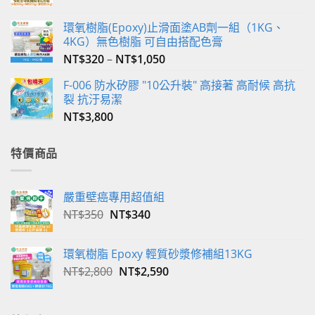
選
環氧樹脂(Epoxy)止滑面塗AB劑一組（1KG、
擇
4KG）無色樹脂 可自由搭配色膏
選
NT$
320
–
NT$
1,050
項
F-006 防水矽膠 "10公升裝" 高接著 高耐候 高抗
裂 抗汙易潔
NT$
3,800
特價商品
嚴重壁癌專用超值組
原
目
NT$
350
NT$
340
始
前
價
價
環氧樹脂 Epoxy 輕質砂漿修補組13KG
格：
格：
原
目
NT$
2,800
NT$
2,590
NT$350。
NT$340。
始
前
價
價