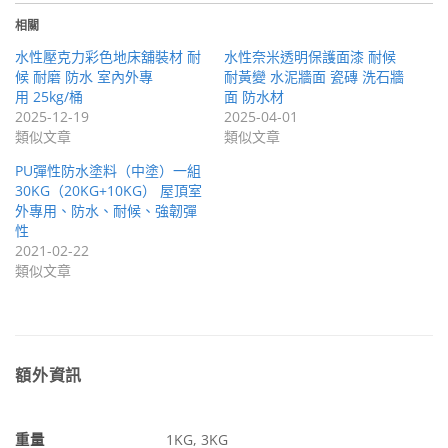
相關
水性壓克力彩色地床舖裝材 耐
水性奈米透明保護面漆 耐候
候 耐磨 防水 室內外專
耐黃變 水泥牆面 瓷磚 洗石牆
用 25kg/桶
面 防水材
2025-12-19
2025-04-01
類似文章
類似文章
PU彈性防水塗料（中塗）一組
30KG（20KG+10KG） 屋頂室
外專用、防水、耐候、強韌彈
性
2021-02-22
類似文章
額外資訊
重量
1KG, 3KG