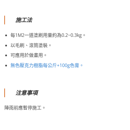
施工法
每1M2一道塗刷用量約為0.2~0.3kg。
以毛刷、滾筒塗裝。
可應用於做畫用。
無色壓克力樹脂每公斤+100g色膏。
注意事項
陣雨前應暫停施工。