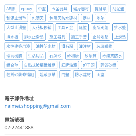
AB膠
epoxy
中塗
五金器具
健身器材
健身環
刮泥墊
刮泥止滑墊
包晴天
包晴天防水建材
器材
地墊
大型止滑墊
天花板修補
工具五金
底塗
廁所刷組
排水墊
排水板
排水止滑墊
施工器具
施工手套
止滑地墊
止滑墊
水性建築用漆
油性防水材
滑石粉
灌注材
玻璃纖維
環氧樹脂
生活用品
石英砂
矽利康
矽酸質
矽酸質防水
組合墊
自黏式玻璃纖維網
虹牌油漆
起子頭
輕質砂漿
輕質砂漿修補組
遮蔽膠帶
門墊
防水建材
面塗
電子郵件地址
naimei.shopping@gmail.com
電話號碼
02-22441888