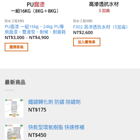
防水工程材料
防水工程材料
PU面漆 一組16kg、24kg PU專
F302 高滲透抗水材（5加侖）
用面漆、雙液型、耐候、耐磨耗
NT$
2,600
NT$
3,000
–
NT$
4,900
加入購物車
選擇規格
此
產
品
有
多
最新商品
種
款
式。
鐵鏽轉化劑 防鏽 除鏽劑
可
NT$
175
在
產
品
快乾型環氧樹脂 快速修補
頁
NT$
450
面