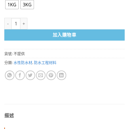
1KG
3KG
壓克力面漆 室內外專用 耐候 耐磨 防水 數量
加入購物車
貨號:
不提供
分類:
水性防水材
,
防水工程材料
描述