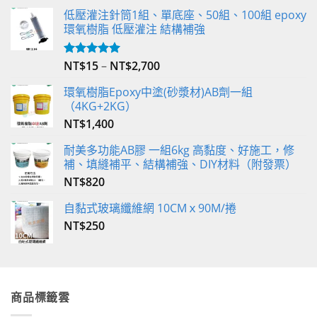
低壓灌注針筒1組、單底座、50組、100組 epoxy
環氧樹脂 低壓灌注 結構補強
NT$
15
–
NT$
2,700
評分
5.00
滿分 5
環氧樹脂Epoxy中塗(砂漿材)AB劑一組
（4KG+2KG）
NT$
1,400
耐美多功能AB膠 一組6kg 高黏度、好施工，修
補、填縫補平、結構補強、DIY材料（附發票）
NT$
820
自黏式玻璃纖維網 10CMｘ90M/捲
NT$
250
商品標籤雲