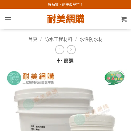
Skip
好品質，耐美最堅持！
to
耐美網購
content
首頁
/
防水工程材料
/
水性防水材
篩選
加入
願望
清單