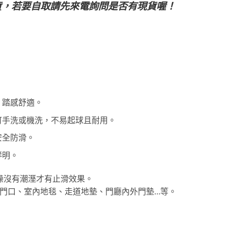
貨，若要自取請先來電詢問是否有現貨喔！
，踏感舒適。
可手洗或機洗，不易起球且耐用。
安全防滑。
鮮明。
乾燥沒有潮溼才有止滑效果。
住家門口、室內地毯、走道地墊、門廳內外門墊…等。