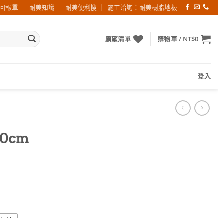
回報單
耐美知識
耐美便利搜
施工洽詢：耐美樹脂地板
願望清單
購物車 /
NT$
0
登入
0cm