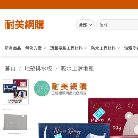
Skip
to
content
耐美網購
搜
尋
關
鍵
字:
所有商品
解決方案
環氧樹脂工程材料
防水工程材料
油漆塗
首頁
/
地墊排水板
/
吸水止滑地墊