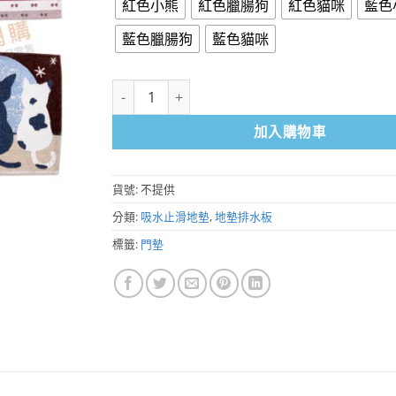
紅色小熊
紅色臘腸狗
紅色貓咪
藍色
藍色臘腸狗
藍色貓咪
凡爾賽動物門墊 40cm X 60cm 數量
加入購物車
貨號:
不提供
分類:
吸水止滑地墊
,
地墊排水板
標籤:
門墊