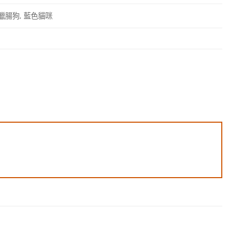
色臘腸狗, 藍色貓咪