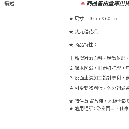
商品皆由倉庫出
描述
★ 尺寸：40cm X 60cm
★ 共九種花樣
★ 商品特性：
親膚舒適面料，精緻耐磨
吸水防滑，耐髒好打理，
反面止滑加工設計專利，
可愛動物圖樣，色彩飽滿
★ 請注意!置放時，地板需
★ 適用場所 : 浴室門口、