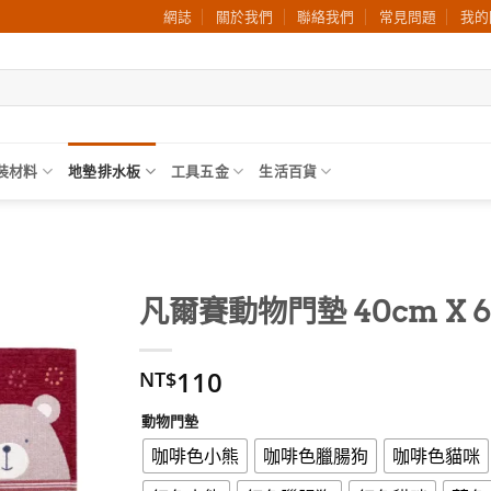
網誌
關於我們
聯絡我們
常見問題
我的
裝材料
地墊排水板
工具五金
生活百貨
凡爾賽動物門墊 40cm X 6
加入
110
願望
NT$
清單
動物門墊
咖啡色小熊
咖啡色臘腸狗
咖啡色貓咪