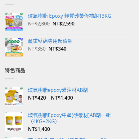
環氧樹脂 Epoxy 輕質砂漿修補組13KG
原
目
NT$
2,800
NT$
2,590
始
前
價
價
嚴重壁癌專用超值組
格：
格：
原
目
NT$
350
NT$
340
NT$2,800。
NT$2,590。
始
前
價
價
格：
格：
特色商品
NT$350。
NT$340。
環氧樹脂epoxy灌注材AB劑
NT$
420
–
NT$
1,400
環氧樹脂Epoxy中塗(砂漿材)AB劑一組
（4KG+2KG）
NT$
1,400