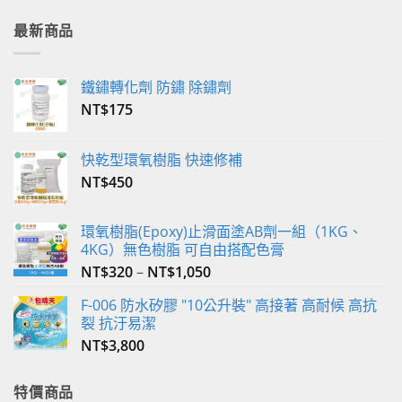
最新商品
鐵鏽轉化劑 防鏽 除鏽劑
NT$
175
快乾型環氧樹脂 快速修補
NT$
450
環氧樹脂(Epoxy)止滑面塗AB劑一組（1KG、
4KG）無色樹脂 可自由搭配色膏
NT$
320
–
NT$
1,050
F-006 防水矽膠 "10公升裝" 高接著 高耐候 高抗
裂 抗汙易潔
NT$
3,800
特價商品