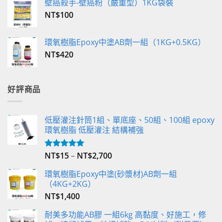
壁癌殺手-壁癌粉（嚴重型）1KG袋裝
NT$
100
環氧樹脂Epoxy中塗AB劑一組（1KG+0.5KG）
NT$
420
好評商品
低壓灌注針筒1組、單底座、50組、100組 epoxy
環氧樹脂 低壓灌注 結構補強
NT$
15
–
NT$
2,700
評分
5.00
滿分 5
環氧樹脂Epoxy中塗(砂漿材)AB劑一組
（4KG+2KG）
NT$
1,400
耐美多功能AB膠 一組6kg 高黏度、好施工，修