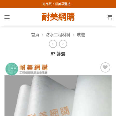
Skip
好品質，耐美最堅持！
to
耐美網購
content
首頁
/
防水工程材料
/
玻纖
篩選
加入
願望
清單