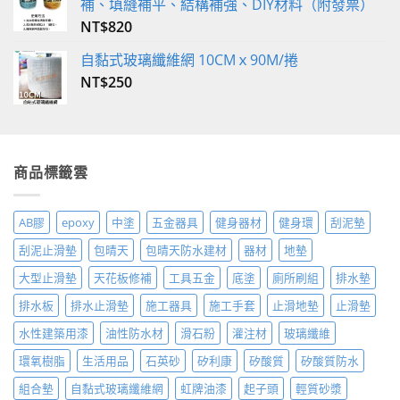
補、填縫補平、結構補強、DIY材料（附發票）
NT$
820
自黏式玻璃纖維網 10CMｘ90M/捲
NT$
250
商品標籤雲
AB膠
epoxy
中塗
五金器具
健身器材
健身環
刮泥墊
刮泥止滑墊
包晴天
包晴天防水建材
器材
地墊
大型止滑墊
天花板修補
工具五金
底塗
廁所刷組
排水墊
排水板
排水止滑墊
施工器具
施工手套
止滑地墊
止滑墊
水性建築用漆
油性防水材
滑石粉
灌注材
玻璃纖維
環氧樹脂
生活用品
石英砂
矽利康
矽酸質
矽酸質防水
組合墊
自黏式玻璃纖維網
虹牌油漆
起子頭
輕質砂漿