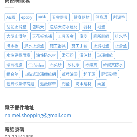
商品標籤雲
AB膠
epoxy
中塗
五金器具
健身器材
健身環
刮泥墊
刮泥止滑墊
包晴天
包晴天防水建材
器材
地墊
大型止滑墊
天花板修補
工具五金
底塗
廁所刷組
排水墊
排水板
排水止滑墊
施工器具
施工手套
止滑地墊
止滑墊
水性建築用漆
油性防水材
滑石粉
灌注材
玻璃纖維
環氧樹脂
生活用品
石英砂
矽利康
矽酸質
矽酸質防水
組合墊
自黏式玻璃纖維網
虹牌油漆
起子頭
輕質砂漿
輕質砂漿修補組
遮蔽膠帶
門墊
防水建材
面塗
電子郵件地址
naimei.shopping@gmail.com
電話號碼