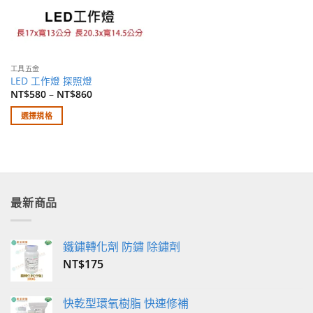
工具五金
LED 工作燈 探照燈
NT$
580
–
NT$
860
選擇規格
此
產
品
有
多
最新商品
種
款
式。
鐵鏽轉化劑 防鏽 除鏽劑
可
NT$
175
在
產
品
快乾型環氧樹脂 快速修補
頁