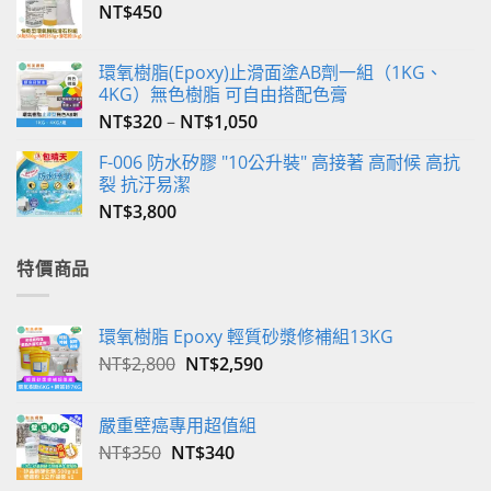
NT$
450
面
選
擇
環氧樹脂(Epoxy)止滑面塗AB劑一組（1KG、
選
4KG）無色樹脂 可自由搭配色膏
項
NT$
320
–
NT$
1,050
F-006 防水矽膠 "10公升裝" 高接著 高耐候 高抗
裂 抗汙易潔
NT$
3,800
特價商品
環氧樹脂 Epoxy 輕質砂漿修補組13KG
原
目
NT$
2,800
NT$
2,590
始
前
價
價
嚴重壁癌專用超值組
格：
格：
原
目
NT$
350
NT$
340
NT$2,800。
NT$2,590。
始
前