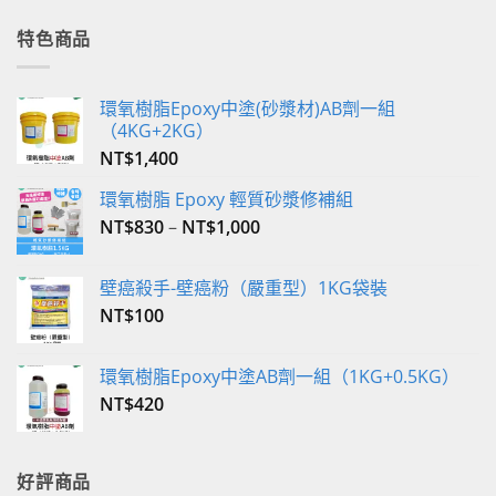
價
價
格：
格：
特色商品
NT$350。
NT$340。
環氧樹脂Epoxy中塗(砂漿材)AB劑一組
（4KG+2KG）
NT$
1,400
環氧樹脂 Epoxy 輕質砂漿修補組
NT$
830
–
NT$
1,000
壁癌殺手-壁癌粉（嚴重型）1KG袋裝
NT$
100
環氧樹脂Epoxy中塗AB劑一組（1KG+0.5KG）
NT$
420
好評商品