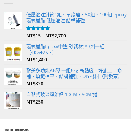
低壓灌注針筒1組、單底座、50組、100組 epoxy
環氧樹脂 低壓灌注 結構補強
NT$
15
–
NT$
2,700
評分
5.00
滿分 5
環氧樹脂Epoxy中塗(砂漿材)AB劑一組
（4KG+2KG）
NT$
1,400
耐美多功能AB膠 一組6kg 高黏度、好施工，修
補、填縫補平、結構補強、DIY材料（附發票）
NT$
820
自黏式玻璃纖維網 10CMｘ90M/捲
NT$
250