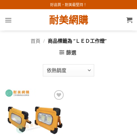
Skip
好品質，耐美最堅持！
to
耐美網購
content
首頁
/
商品標籤為 “ＬＥＤ工作燈”
篩選
加入
願望
清單