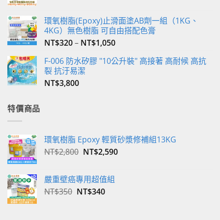
選
擇
環氧樹脂(Epoxy)止滑面塗AB劑一組（1KG、
選
4KG）無色樹脂 可自由搭配色膏
項
NT$
320
–
NT$
1,050
F-006 防水矽膠 "10公升裝" 高接著 高耐候 高抗
裂 抗汙易潔
NT$
3,800
特價商品
環氧樹脂 Epoxy 輕質砂漿修補組13KG
原
目
NT$
2,800
NT$
2,590
始
前
價
價
嚴重壁癌專用超值組
格：
格：
原
目
NT$
350
NT$
340
NT$2,800。
NT$2,590。
始
前
價
價