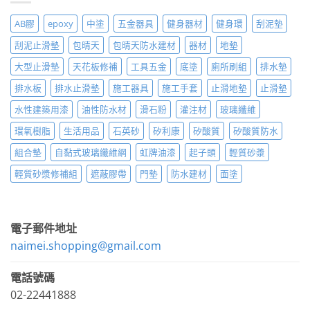
AB膠
epoxy
中塗
五金器具
健身器材
健身環
刮泥墊
刮泥止滑墊
包晴天
包晴天防水建材
器材
地墊
大型止滑墊
天花板修補
工具五金
底塗
廁所刷組
排水墊
排水板
排水止滑墊
施工器具
施工手套
止滑地墊
止滑墊
水性建築用漆
油性防水材
滑石粉
灌注材
玻璃纖維
環氧樹脂
生活用品
石英砂
矽利康
矽酸質
矽酸質防水
組合墊
自黏式玻璃纖維網
虹牌油漆
起子頭
輕質砂漿
輕質砂漿修補組
遮蔽膠帶
門墊
防水建材
面塗
電子郵件地址
naimei.shopping@gmail.com
電話號碼
02-22441888