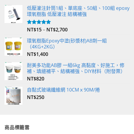
低壓灌注針筒1組、單底座、50組、100組 epoxy
環氧樹脂 低壓灌注 結構補強
NT$
15
–
NT$
2,700
評分
5.00
滿分 5
環氧樹脂Epoxy中塗(砂漿材)AB劑一組
（4KG+2KG）
NT$
1,400
耐美多功能AB膠 一組6kg 高黏度、好施工，修
補、填縫補平、結構補強、DIY材料（附發票）
NT$
820
自黏式玻璃纖維網 10CMｘ90M/捲
NT$
250
商品標籤雲