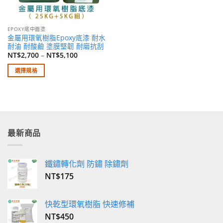
EPOXY底中面塗
金屬用環氧樹脂Epoxy底漆 耐水
耐油 耐酸鹼 塗膜堅韌 耐磨抗刮
NT$
2,700
–
NT$
5,100
選擇規格
此
產
品
有
多
最新商品
種
款
式。
鐵鏽轉化劑 防鏽 除鏽劑
可
NT$
175
在
產
品
快乾型環氧樹脂 快速修補
頁
NT$
450
面