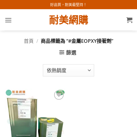
Skip
好品質，耐美最堅持！
to
耐美網購
content
首頁
/
商品標籤為 “#金屬EOPXY接著劑”
篩選
加入
願望
清單