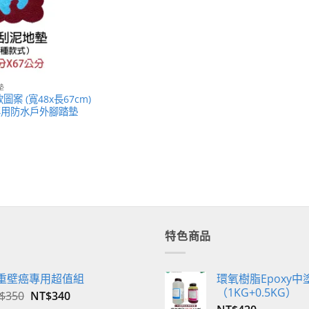
墊
案 (寬48x長67cm)
專用防水戶外腳踏墊
特色商品
重壁癌專用超值組
環氧樹脂Epoxy中
（1KG+0.5KG）
原
目
$
350
NT$
340