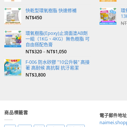
產
快乾型環氧樹脂 快速修補
環
品
13
NT$
450
頁
NT
面
選
環氧樹脂(Epoxy)止滑面塗AB劑
一組（1KG、4KG）無色樹脂 可
擇
自由搭配色膏
選
NT$
320
–
NT$
1,050
項
F-006 防水矽膠 "10公升裝" 高接
著 高耐候 高抗裂 抗汙易潔
NT$
3,800
商品標籤雲
電子郵件地址
naimei.shop