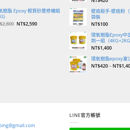
始
前
NT$
420
價
價
氧樹脂 Epoxy 輕質砂漿修補組
壁癌殺手-壁癌粉（
格：
格：
KG
袋裝
NT$350。
NT$340。
原
目
$
2,800
NT$
2,590
NT$
100
始
前
環氧樹脂Epoxy中塗
價
價
劑一組（4KG+2K
格：
格：
NT$2,800。
NT$2,590。
NT$
1,400
環氧樹脂epoxy灌
NT$
420
–
NT$
1,4
LINE官方帳號
ping@gmail.com