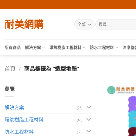
Skip
to
content
耐美網購
搜
尋
關
鍵
字:
所有商品
解決方案
環氧樹脂工程材料
防水工程材料
油漆塗
首頁
/
商品標籤為 “造型地墊”
瀏覽
解決方案
(25)
環氧樹脂工程材料
(46)
防水工程材料
(53)