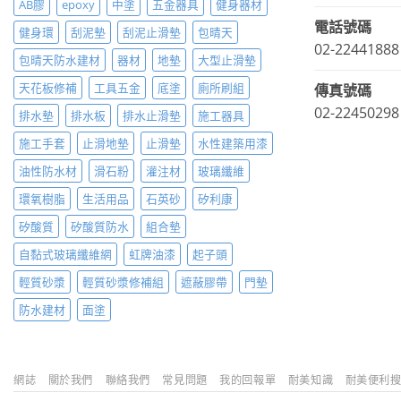
AB膠
epoxy
中塗
五金器具
健身器材
電話號碼
健身環
刮泥墊
刮泥止滑墊
包晴天
02-22441888
包晴天防水建材
器材
地墊
大型止滑墊
天花板修補
工具五金
底塗
廁所刷組
傳真號碼
02-22450298
排水墊
排水板
排水止滑墊
施工器具
施工手套
止滑地墊
止滑墊
水性建築用漆
油性防水材
滑石粉
灌注材
玻璃纖維
環氧樹脂
生活用品
石英砂
矽利康
矽酸質
矽酸質防水
組合墊
自黏式玻璃纖維網
虹牌油漆
起子頭
輕質砂漿
輕質砂漿修補組
遮蔽膠帶
門墊
防水建材
面塗
網誌
關於我們
聯絡我們
常見問題
我的回報單
耐美知識
耐美便利