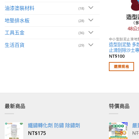
油漆塗裝材料
(18)
地墊排水板
(28)
工具五金
(36)
中小型刮泥止滑地
造型刮泥墊 多款圖
生活百貨
(29)
止滑刮除沙土
NT$
100
選擇規格
此
產
品
有
多
最新商品
特價商品
種
款
式。
鐵鏽轉化劑 防鏽 除鏽劑
嚴
可
NT$
175
NT
在