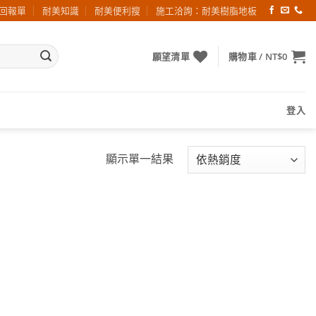
回報單
耐美知識
耐美便利搜
施工洽詢：耐美樹脂地板
願望清單
購物車 /
NT$
0
登入
顯示單一結果