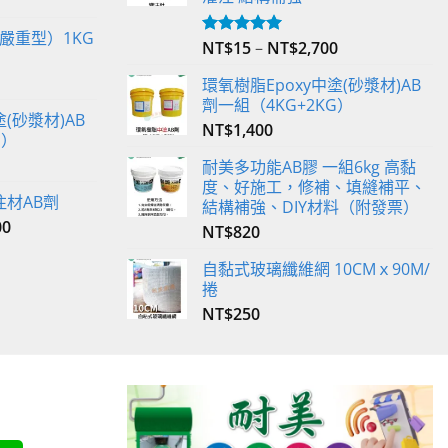
嚴重型）1KG
NT$
15
–
NT$
2,700
評分
5.00
滿分 5
環氧樹脂Epoxy中塗(砂漿材)AB
劑一組（4KG+2KG）
(砂漿材)AB
NT$
1,400
G）
耐美多功能AB膠 一組6kg 高黏
度、好施工，修補、填縫補平、
注材AB劑
結構補強、DIY材料（附發票）
00
NT$
820
自黏式玻璃纖維網 10CMｘ90M/
捲
NT$
250