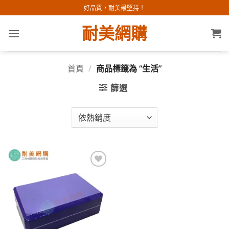
Skip
好品質，耐美最堅持！
to
耐美網購
content
首頁
/
商品標籤為 “生活”
篩選
加入
願望
清單