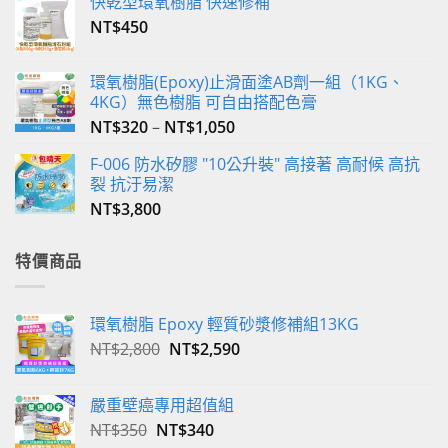
快乾型環氧樹脂 快速修補
NT$
450
環氧樹脂(Epoxy)止滑面塗AB劑一組（1KG、
4KG）無色樹脂 可自由搭配色膏
NT$
320
–
NT$
1,050
F-006 防水矽膠 "10公升裝" 高接著 高耐候 高抗
裂 抗汙易潔
NT$
3,800
特價商品
環氧樹脂 Epoxy 輕質砂漿修補組13KG
原
目
NT$
2,800
NT$
2,590
始
前
價
價
嚴重壁癌專用超值組
格：
格：
原
目
NT$
350
NT$
340
NT$2,800。
NT$2,590。