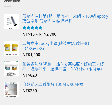
好評商品
低壓灌注針筒1組、單底座、50組、100組 epoxy
環氧樹脂 低壓灌注 結構補強
NT$
15
–
NT$
2,700
評分
5.00
滿分 5
環氧樹脂Epoxy中塗(砂漿材)AB劑一組
（4KG+2KG）
NT$
1,400
耐美多功能AB膠 一組6kg 高黏度、好施工，修
補、填縫補平、結構補強、DIY材料（附發票）
NT$
820
自黏式玻璃纖維網 10CMｘ90M/捲
NT$
250