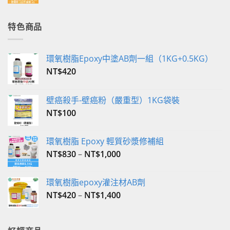
始
前
價
價
格：
格：
特色商品
NT$350。
NT$340。
環氧樹脂Epoxy中塗AB劑一組（1KG+0.5KG）
NT$
420
壁癌殺手-壁癌粉（嚴重型）1KG袋裝
NT$
100
環氧樹脂 Epoxy 輕質砂漿修補組
NT$
830
–
NT$
1,000
環氧樹脂epoxy灌注材AB劑
NT$
420
–
NT$
1,400