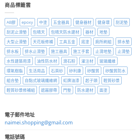
商品標籤雲
AB膠
epoxy
中塗
五金器具
健身器材
健身環
刮泥墊
刮泥止滑墊
包晴天
包晴天防水建材
器材
地墊
大型止滑墊
天花板修補
工具五金
底塗
廁所刷組
排水墊
排水板
排水止滑墊
施工器具
施工手套
止滑地墊
止滑墊
水性建築用漆
油性防水材
滑石粉
灌注材
玻璃纖維
環氧樹脂
生活用品
石英砂
矽利康
矽酸質
矽酸質防水
組合墊
自黏式玻璃纖維網
虹牌油漆
起子頭
輕質砂漿
輕質砂漿修補組
遮蔽膠帶
門墊
防水建材
面塗
電子郵件地址
naimei.shopping@gmail.com
電話號碼