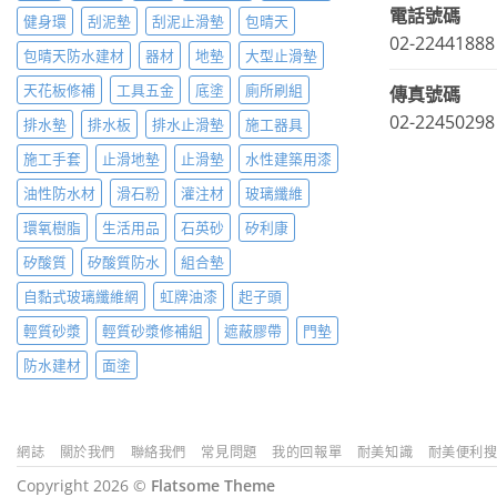
電話號碼
健身環
刮泥墊
刮泥止滑墊
包晴天
02-22441888
包晴天防水建材
器材
地墊
大型止滑墊
天花板修補
工具五金
底塗
廁所刷組
傳真號碼
02-22450298
排水墊
排水板
排水止滑墊
施工器具
施工手套
止滑地墊
止滑墊
水性建築用漆
油性防水材
滑石粉
灌注材
玻璃纖維
環氧樹脂
生活用品
石英砂
矽利康
矽酸質
矽酸質防水
組合墊
自黏式玻璃纖維網
虹牌油漆
起子頭
輕質砂漿
輕質砂漿修補組
遮蔽膠帶
門墊
防水建材
面塗
網誌
關於我們
聯絡我們
常見問題
我的回報單
耐美知識
耐美便利
Copyright 2026 ©
Flatsome Theme