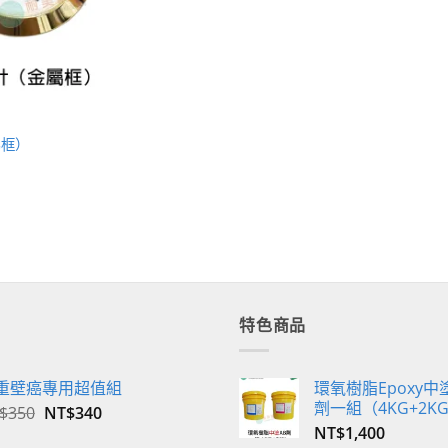
屬框）
特色商品
重壁癌專用超值組
環氧樹脂Epoxy中塗
劑一組（4KG+2K
原
目
$
350
NT$
340
始
前
NT$
1,400