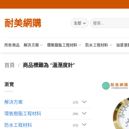
Skip
to
content
耐美網購
搜
尋
關
鍵
字:
所有商品
解決方案
環氧樹脂工程材料
防水工程材料
油漆塗
首頁
/
商品標籤為 “溫溼度計”
瀏覽
解決方案
(25)
環氧樹脂工程材料
(46)
防水工程材料
(53)