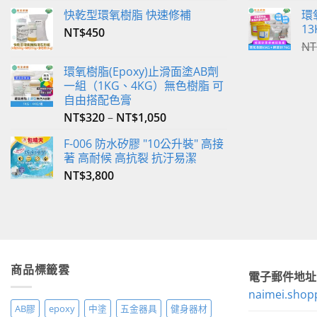
快乾型環氧樹脂 快速修補
環
13
NT$
450
NT
環氧樹脂(Epoxy)止滑面塗AB劑
一組（1KG、4KG）無色樹脂 可
自由搭配色膏
NT$
320
–
NT$
1,050
F-006 防水矽膠 "10公升裝" 高接
著 高耐候 高抗裂 抗汙易潔
NT$
3,800
商品標籤雲
電子郵件地址
naimei.shop
AB膠
epoxy
中塗
五金器具
健身器材