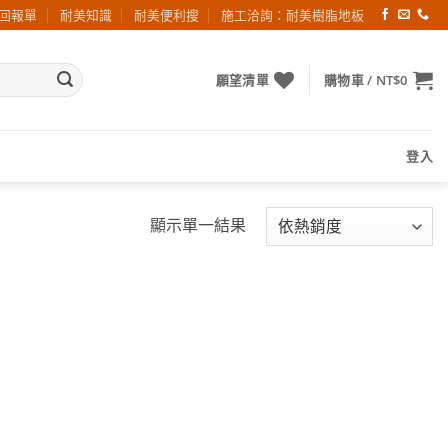
回報單
耐美知識
耐美便利搜
施工洽詢：耐美樹脂地板
願望清單
購物車 /
NT$
0
登入
顯示單一結果