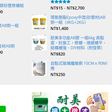
 輕質砂漿修補組
NT$
15
–
NT$
2,700
評分
5.00
00
滿分 5
環氧樹脂Epoxy中塗(砂漿材)AB
劑一組（4KG+2KG）
塗AB劑一組
NT$
1,400
耐美多功能AB膠 一組6kg 高黏
度、好施工，修補、填縫補平、
注材AB劑
結構補強、DIY材料（附發票）
00
NT$
820
自黏式玻璃纖維網 10CMｘ90M/
捲
NT$
250