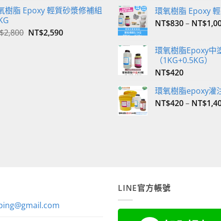
價
價
氧樹脂 Epoxy 輕質砂漿修補組
環氧樹脂 Epoxy
格：
格：
KG
NT$
830
–
NT$
1,0
NT$350。
NT$340。
原
目
$
2,800
NT$
2,590
始
前
環氧樹脂Epoxy中
價
價
（1KG+0.5KG）
格：
格：
NT$
420
NT$2,800。
NT$2,590。
環氧樹脂epoxy灌
NT$
420
–
NT$
1,4
LINE官方帳號
ping@gmail.com