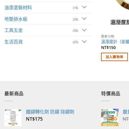
油漆塗裝材料
(18)
地墊排水板
(28)
工具五金
(36)
居家小物
生活百貨
溫溼度計（金
(29)
NT$
150
加入購物車
最新商品
特價商品
鐵鏽轉化劑 防鏽 除鏽劑
嚴
NT$
175
NT