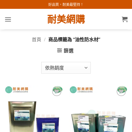
Skip
好品質，耐美最堅持！
to
耐美網購
content
首頁
/
商品標籤為 “油性防水材”
篩選
加入
加入
願望
願望
清單
清單