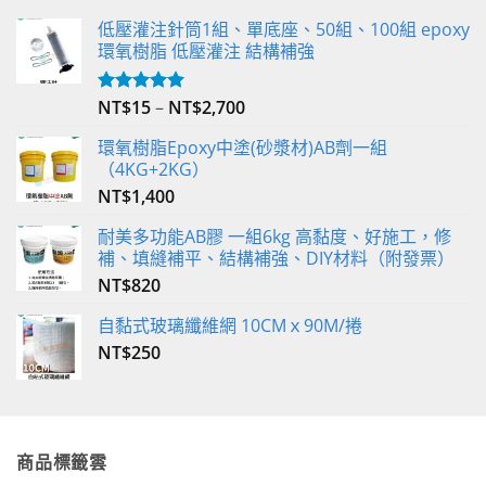
低壓灌注針筒1組、單底座、50組、100組 epoxy
環氧樹脂 低壓灌注 結構補強
NT$
15
–
NT$
2,700
評分
5.00
滿分 5
環氧樹脂Epoxy中塗(砂漿材)AB劑一組
（4KG+2KG）
NT$
1,400
耐美多功能AB膠 一組6kg 高黏度、好施工，修
補、填縫補平、結構補強、DIY材料（附發票）
NT$
820
自黏式玻璃纖維網 10CMｘ90M/捲
NT$
250
商品標籤雲