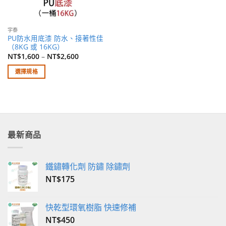
品
頁
頁
面
面
選
宇泰
選
擇
PU防水用底漆 防水、接著性佳
擇
選
（8KG 或 16KG）
選
NT$
1,600
–
NT$
2,600
項
項
選擇規格
此
產
品
有
多
最新商品
種
款
式。
鐵鏽轉化劑 防鏽 除鏽劑
可
NT$
175
在
產
品
快乾型環氧樹脂 快速修補
頁
NT$
450
面