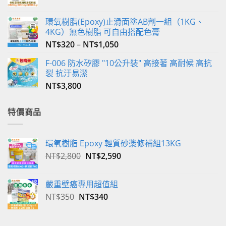
選
擇
環氧樹脂(Epoxy)止滑面塗AB劑一組（1KG、
選
4KG）無色樹脂 可自由搭配色膏
項
NT$
320
–
NT$
1,050
F-006 防水矽膠 "10公升裝" 高接著 高耐候 高抗
裂 抗汙易潔
NT$
3,800
特價商品
環氧樹脂 Epoxy 輕質砂漿修補組13KG
原
目
NT$
2,800
NT$
2,590
始
前
價
價
嚴重壁癌專用超值組
格：
格：
原
目
NT$
350
NT$
340
NT$2,800。
NT$2,590。
始
前
價
價