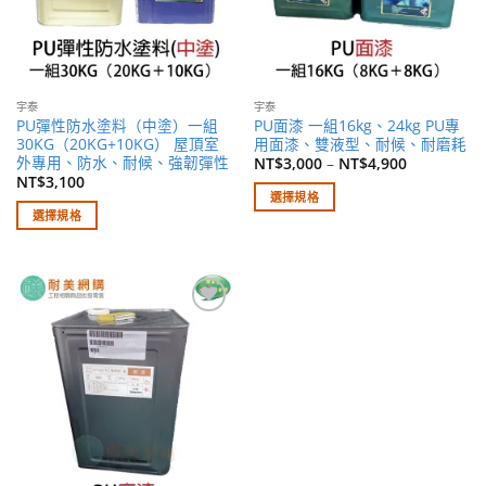
宇泰
宇泰
PU彈性防水塗料（中塗）一組
PU面漆 一組16kg、24kg PU專
30KG（20KG+10KG） 屋頂室
用面漆、雙液型、耐候、耐磨耗
外專用、防水、耐候、強韌彈性
NT$
3,000
–
NT$
4,900
NT$
3,100
選擇規格
選擇規格
此
此
產
產
品
品
有
有
多
加入
多
種
願望
種
款
清單
款
式。
式。
可
可
在
在
產
產
品