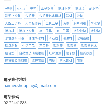
AB膠
epoxy
中塗
五金器具
健身器材
健身環
刮泥墊
刮泥止滑墊
包晴天
包晴天防水建材
器材
地墊
大型止滑墊
天花板修補
工具五金
底塗
廁所刷組
排水墊
排水板
排水止滑墊
施工器具
施工手套
止滑地墊
止滑墊
水性建築用漆
油性防水材
滑石粉
灌注材
玻璃纖維
環氧樹脂
生活用品
石英砂
矽利康
矽酸質
矽酸質防水
組合墊
自黏式玻璃纖維網
虹牌油漆
起子頭
輕質砂漿
輕質砂漿修補組
遮蔽膠帶
門墊
防水建材
面塗
電子郵件地址
naimei.shopping@gmail.com
電話號碼
02-22441888