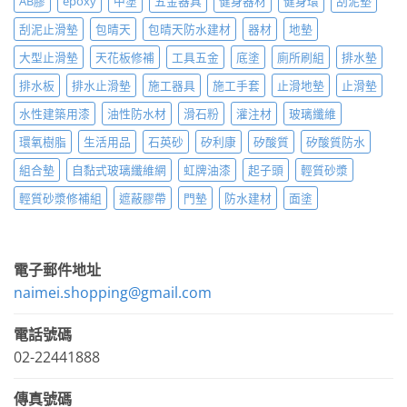
AB膠
epoxy
中塗
五金器具
健身器材
健身環
刮泥墊
刮泥止滑墊
包晴天
包晴天防水建材
器材
地墊
大型止滑墊
天花板修補
工具五金
底塗
廁所刷組
排水墊
排水板
排水止滑墊
施工器具
施工手套
止滑地墊
止滑墊
水性建築用漆
油性防水材
滑石粉
灌注材
玻璃纖維
環氧樹脂
生活用品
石英砂
矽利康
矽酸質
矽酸質防水
組合墊
自黏式玻璃纖維網
虹牌油漆
起子頭
輕質砂漿
輕質砂漿修補組
遮蔽膠帶
門墊
防水建材
面塗
電子郵件地址
naimei.shopping@gmail.com
電話號碼
02-22441888
傳真號碼