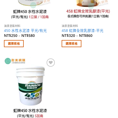
油漆塗裝材料
油漆塗裝材料
450 水性水泥漆 平光/有光
458 虹牌全效乳膠漆-平光
NT$
250
–
NT$
580
NT$
320
–
NT$
860
選擇規格
選擇規格
此
此
產
產
品
品
有
有
加入
多
多
願望
種
種
清單
款
款
式。
式。
可
可
在
在
產
產
品
品
頁
頁