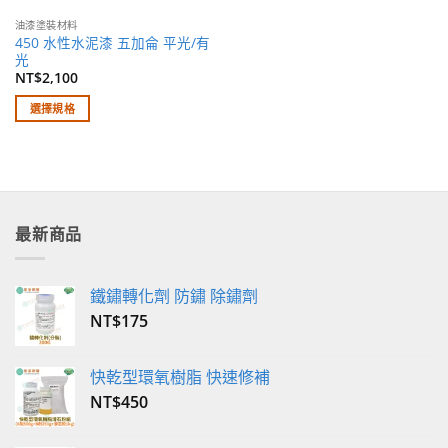
面
面
油漆塗裝材料
選
選
450 水性水泥漆 五加侖 平光/有
擇
擇
光
選
選
NT$
2,100
項
項
選擇規格
此
產
品
有
多
最新商品
種
款
式。
鐵鏽轉化劑 防鏽 除鏽劑
可
NT$
175
在
產
品
快乾型環氧樹脂 快速修補
頁
NT$
450
面
選
擇