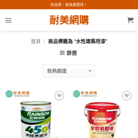
Skip
好品質，耐美最堅持！
to
耐美網購
content
首頁
/
商品標籤為 “水性建築用漆”
篩選
加入
加入
願望
願望
清單
清單