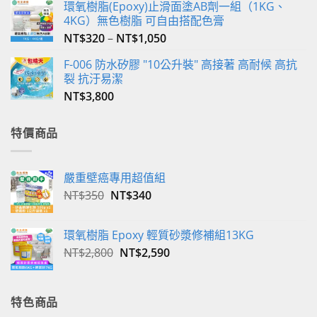
環氧樹脂(Epoxy)止滑面塗AB劑一組（1KG、
選
4KG）無色樹脂 可自由搭配色膏
項
NT$
320
–
NT$
1,050
F-006 防水矽膠 "10公升裝" 高接著 高耐候 高抗
裂 抗汙易潔
NT$
3,800
特價商品
嚴重壁癌專用超值組
原
目
NT$
350
NT$
340
始
前
價
價
環氧樹脂 Epoxy 輕質砂漿修補組13KG
格：
格：
原
目
NT$
2,800
NT$
2,590
NT$350。
NT$340。
始
前
價
價
格：
格：
特色商品
NT$2,800。
NT$2,590。