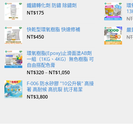
鐵鏽轉化劑 防鏽 除鏽劑
環
13
NT$
175
NT
快乾型環氧樹脂 快速修補
嚴
NT$
450
NT
環氧樹脂(Epoxy)止滑面塗AB劑
一組（1KG、4KG）無色樹脂 可
自由搭配色膏
NT$
320
–
NT$
1,050
F-006 防水矽膠 "10公升裝" 高接
著 高耐候 高抗裂 抗汙易潔
NT$
3,800