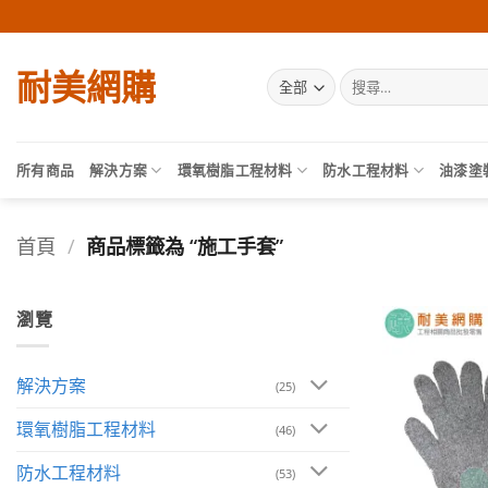
Skip
to
content
耐美網購
搜
尋
關
鍵
字:
所有商品
解決方案
環氧樹脂工程材料
防水工程材料
油漆塗
首頁
/
商品標籤為 “施工手套”
瀏覽
解決方案
(25)
環氧樹脂工程材料
(46)
防水工程材料
(53)