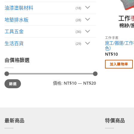
油漆塗裝材料
(18)
地墊排水板
(28)
工具五金
(36)
工作手套
施工/搬運/工
生活百貨
(29)
色）
NT$
10
由價格篩選
加入購物車
最
最
價格:
NT$10
—
NT$20
篩選
低
高
價
價
格
格
最新商品
特價商品