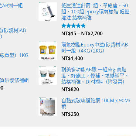
塗AB劑一組
低壓灌注針筒1組、單底座、50
組、100組 epoxy環氧樹脂 低壓
灌注 結構補強
(砂漿材)AB
NT$
15
–
NT$
2,700
評分
5.00
G）
滿分 5
環氧樹脂Epoxy中塗(砂漿材)AB
劑一組（4KG+2KG）
嚴重型）1KG
NT$
1,400
耐美多功能AB膠 一組6kg 高黏
度、好施工，修補、填縫補平、
 輕質砂漿修補組
結構補強、DIY材料（附發票）
00
NT$
820
自黏式玻璃纖維網 10CMｘ90M/
捲
NT$
250