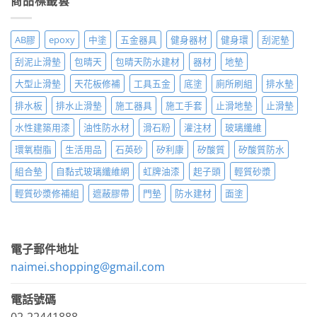
商品標籤雲
AB膠
epoxy
中塗
五金器具
健身器材
健身環
刮泥墊
刮泥止滑墊
包晴天
包晴天防水建材
器材
地墊
大型止滑墊
天花板修補
工具五金
底塗
廁所刷組
排水墊
排水板
排水止滑墊
施工器具
施工手套
止滑地墊
止滑墊
水性建築用漆
油性防水材
滑石粉
灌注材
玻璃纖維
環氧樹脂
生活用品
石英砂
矽利康
矽酸質
矽酸質防水
組合墊
自黏式玻璃纖維網
虹牌油漆
起子頭
輕質砂漿
輕質砂漿修補組
遮蔽膠帶
門墊
防水建材
面塗
電子郵件地址
naimei.shopping@gmail.com
電話號碼