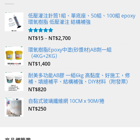
低壓灌注針筒1組、單底座、50組、100組 epoxy
環氧樹脂 低壓灌注 結構補強
NT$
15
–
NT$
2,700
評分
5.00
滿分 5
環氧樹脂Epoxy中塗(砂漿材)AB劑一組
（4KG+2KG）
NT$
1,400
耐美多功能AB膠 一組6kg 高黏度、好施工，修
補、填縫補平、結構補強、DIY材料（附發票）
NT$
820
自黏式玻璃纖維網 10CMｘ90M/捲
NT$
250