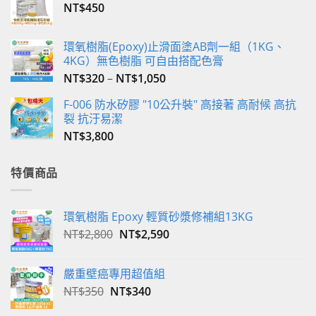
NT$
450
環氧樹脂(Epoxy)止滑面塗AB劑一組（1KG、
4KG）無色樹脂 可自由搭配色膏
NT$
320
–
NT$
1,050
F-006 防水矽膠 "10公升裝" 高接著 高耐候 高抗
裂 抗汙易潔
NT$
3,800
特價商品
環氧樹脂 Epoxy 輕質砂漿修補組13KG
原
目
NT$
2,800
NT$
2,590
始
前
價
價
嚴重壁癌專用超值組
格：
格：
原
目
NT$
350
NT$
340
NT$2,800。
NT$2,590。
始
前