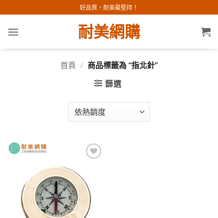
Skip
好品質，耐美最堅持！
to
耐美網購
content
首頁
/
商品標籤為 “指北針”
篩選
加入
願望
清單