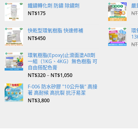
在
鐵鏽轉化劑 防鏽 除鏽劑
嚴
產
NT$
175
NT
品
頁
快乾型環氧樹脂 快速修補
環
面
13
NT$
450
選
NT
擇
選
環氧樹脂(Epoxy)止滑面塗AB劑
一組（1KG、4KG）無色樹脂 可
項
自由搭配色膏
NT$
320
–
NT$
1,050
F-006 防水矽膠 "10公升裝" 高接
著 高耐候 高抗裂 抗汙易潔
NT$
3,800