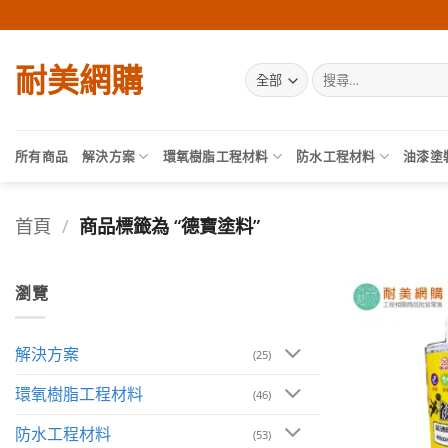
Skip
to
content
耐美網購
搜
尋
關
鍵
字:
所有商品
解決方案
環氧樹脂工程材料
防水工程材料
油漆塗
首頁
/
商品標籤為 “德寶塗料”
瀏覽
解決方案
(25)
環氧樹脂工程材料
(46)
防水工程材料
(53)