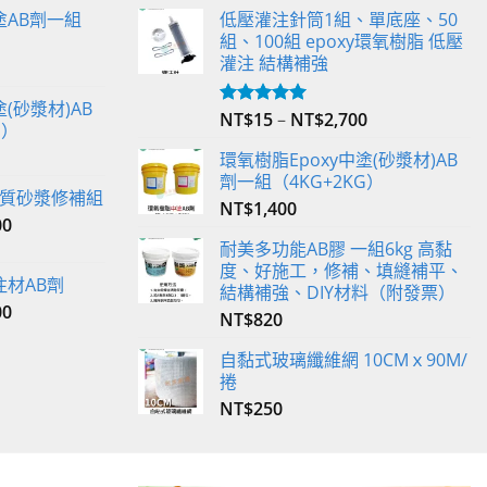
塗AB劑一組
低壓灌注針筒1組、單底座、50
組、100組 epoxy環氧樹脂 低壓
灌注 結構補強
(砂漿材)AB
NT$
15
–
NT$
2,700
評分
5.00
G）
滿分 5
環氧樹脂Epoxy中塗(砂漿材)AB
劑一組（4KG+2KG）
 輕質砂漿修補組
NT$
1,400
00
耐美多功能AB膠 一組6kg 高黏
度、好施工，修補、填縫補平、
注材AB劑
結構補強、DIY材料（附發票）
00
NT$
820
自黏式玻璃纖維網 10CMｘ90M/
捲
NT$
250