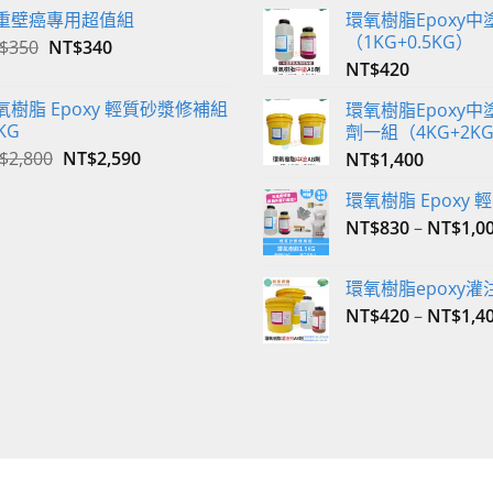
重壁癌專用超值組
環氧樹脂Epoxy中
（1KG+0.5KG）
原
目
$
350
NT$
340
始
前
NT$
420
價
價
氧樹脂 Epoxy 輕質砂漿修補組
環氧樹脂Epoxy中塗
格：
格：
KG
劑一組（4KG+2K
NT$350。
NT$340。
原
目
$
2,800
NT$
2,590
NT$
1,400
始
前
環氧樹脂 Epoxy
價
價
格：
格：
NT$
830
–
NT$
1,0
NT$2,800。
NT$2,590。
環氧樹脂epoxy灌
NT$
420
–
NT$
1,4