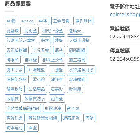
商品標籤雲
電子郵件地址
naimei.shop
AB膠
epoxy
中塗
五金器具
健身器材
電話號碼
健身環
刮泥墊
刮泥止滑墊
包晴天
02-22441888
包晴天防水建材
器材
地墊
大型止滑墊
天花板修補
工具五金
底塗
廁所刷組
傳真號碼
02-22450298
排水墊
排水板
排水止滑墊
施工器具
施工手套
止滑地墊
止滑墊
水性建築用漆
油性防水材
滑石粉
灌注材
玻璃纖維
環氧樹脂
生活用品
石英砂
矽利康
矽酸質
矽酸質防水
組合墊
自黏式玻璃纖維網
虹牌油漆
起子頭
輕質砂漿
輕質砂漿修補組
遮蔽膠帶
門墊
防水建材
面塗