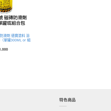
防滑劑 德寶塗料 浴
單罐300ML or 組
1,000
特色商品