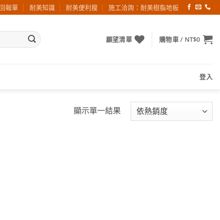
回報單
耐美知識
耐美便利搜
施工洽詢：耐美樹脂地板
願望清單
購物車 /
NT$
0
登入
顯示單一結果