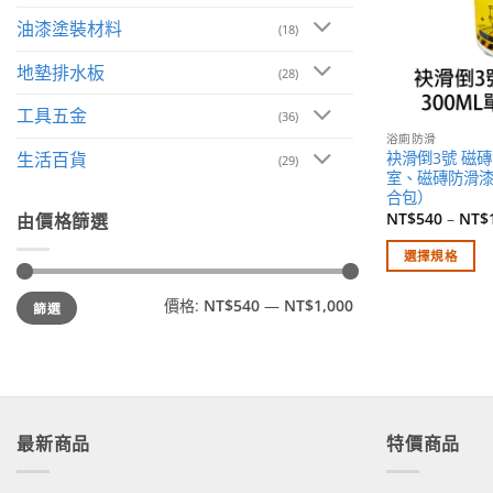
油漆塗裝材料
(18)
地墊排水板
(28)
工具五金
(36)
浴廁防滑
袂滑倒3號 磁磚
生活百貨
(29)
室、磁磚防滑漆（
合包）
NT$
540
–
NT$
由價格篩選
選擇規格
此
最
最
價格:
NT$540
—
NT$1,000
產
篩選
低
高
價
價
品
格
格
有
多
種
款
最新商品
特價商品
式。
可