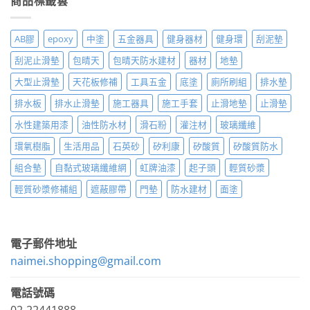
商品標籤雲
AB膠
epoxy
中塗
五金器具
健身器材
健身環
刮泥墊
刮泥止滑墊
包晴天
包晴天防水建材
器材
地墊
大型止滑墊
天花板修補
工具五金
底塗
廁所刷組
排水墊
排水板
排水止滑墊
施工器具
施工手套
止滑地墊
止滑墊
水性建築用漆
油性防水材
滑石粉
灌注材
玻璃纖維
環氧樹脂
生活用品
石英砂
矽利康
矽酸質
矽酸質防水
組合墊
自黏式玻璃纖維網
虹牌油漆
起子頭
輕質砂漿
輕質砂漿修補組
遮蔽膠帶
門墊
防水建材
面塗
電子郵件地址
naimei.shopping@gmail.com
電話號碼