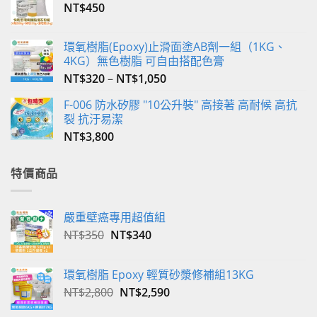
NT$
450
面
選
擇
環氧樹脂(Epoxy)止滑面塗AB劑一組（1KG、
選
4KG）無色樹脂 可自由搭配色膏
項
NT$
320
–
NT$
1,050
F-006 防水矽膠 "10公升裝" 高接著 高耐候 高抗
裂 抗汙易潔
NT$
3,800
特價商品
嚴重壁癌專用超值組
原
目
NT$
350
NT$
340
始
前
價
價
環氧樹脂 Epoxy 輕質砂漿修補組13KG
格：
格：
原
目
NT$
2,800
NT$
2,590
NT$350。
NT$340。
始
前