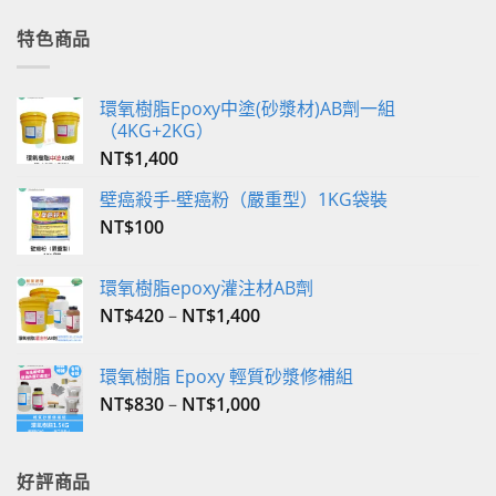
價
價
格：
格：
特色商品
NT$2,800。
NT$2,590。
環氧樹脂Epoxy中塗(砂漿材)AB劑一組
（4KG+2KG）
NT$
1,400
壁癌殺手-壁癌粉（嚴重型）1KG袋裝
NT$
100
環氧樹脂epoxy灌注材AB劑
NT$
420
–
NT$
1,400
環氧樹脂 Epoxy 輕質砂漿修補組
NT$
830
–
NT$
1,000
好評商品