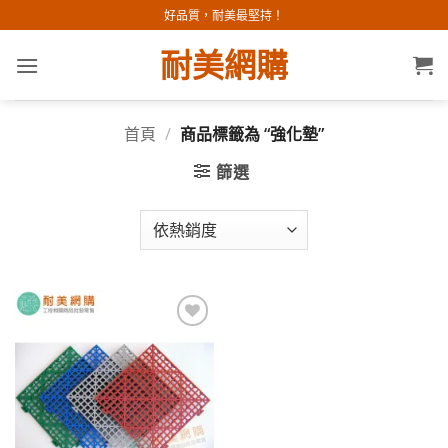
Skip
好品質，耐美最堅持！
to
耐美網購
content
首頁
/
商品標籤為 “強化墊”
篩選
加入
願望
清單