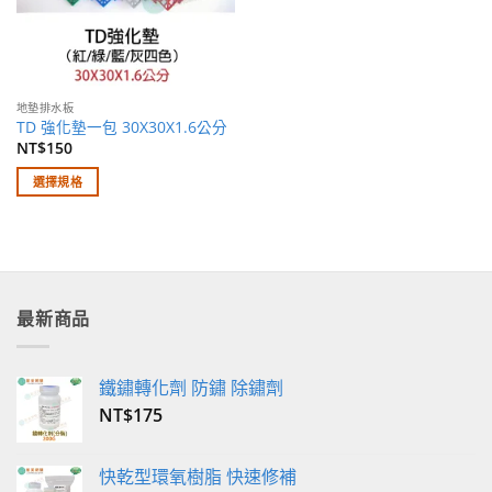
地墊排水板
TD 強化墊一包 30X30X1.6公分
NT$
150
選擇規格
此
產
品
有
多
最新商品
種
款
式。
鐵鏽轉化劑 防鏽 除鏽劑
可
NT$
175
在
產
品
快乾型環氧樹脂 快速修補
頁