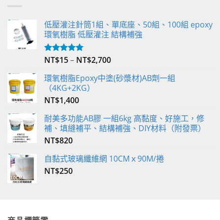
低壓灌注針筒1組、單底座、50組、100組 epoxy
環氧樹脂 低壓灌注 結構補強
NT$
15
–
NT$
2,700
評分
5.00
滿分 5
環氧樹脂Epoxy中塗(砂漿材)AB劑一組
（4KG+2KG）
NT$
1,400
耐美多功能AB膠 一組6kg 高黏度、好施工，修
補、填縫補平、結構補強、DIY材料（附發票）
NT$
820
自黏式玻璃纖維網 10CMｘ90M/捲
NT$
250