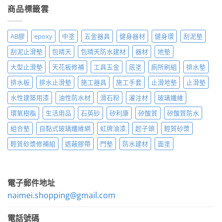
商品標籤雲
AB膠
epoxy
中塗
五金器具
健身器材
健身環
刮泥墊
刮泥止滑墊
包晴天
包晴天防水建材
器材
地墊
大型止滑墊
天花板修補
工具五金
底塗
廁所刷組
排水墊
排水板
排水止滑墊
施工器具
施工手套
止滑地墊
止滑墊
水性建築用漆
油性防水材
滑石粉
灌注材
玻璃纖維
環氧樹脂
生活用品
石英砂
矽利康
矽酸質
矽酸質防水
組合墊
自黏式玻璃纖維網
虹牌油漆
起子頭
輕質砂漿
輕質砂漿修補組
遮蔽膠帶
門墊
防水建材
面塗
電子郵件地址
naimei.shopping@gmail.com
電話號碼