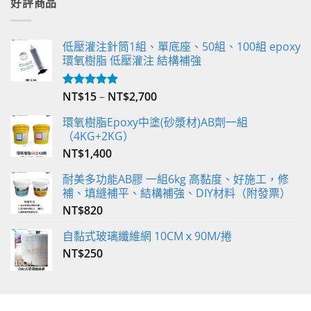
好評商品
低壓灌注針筒1組、單底座、50組、100組 epoxy
環氧樹脂 低壓灌注 結構補強
NT$
15
–
NT$
2,700
評分
5.00
滿分 5
環氧樹脂Epoxy中塗(砂漿材)AB劑一組
（4KG+2KG）
NT$
1,400
耐美多功能AB膠 一組6kg 高黏度、好施工，修
補、填縫補平、結構補強、DIY材料（附發票）
NT$
820
自黏式玻璃纖維網 10CMｘ90M/捲
NT$
250