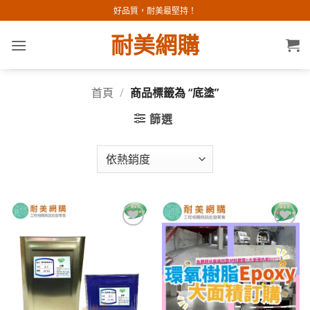
Skip
好品質，耐美最堅持！
to
耐美網購
content
首頁
/
商品標籤為 “底塗”
篩選
加入
加入
願望
願望
清單
清單