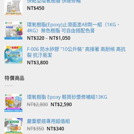
快乾型環氧樹脂 快速修補
NT$
450
環氧樹脂(Epoxy)止滑面塗AB劑一組（1KG、
4KG）無色樹脂 可自由搭配色膏
NT$
320
–
NT$
1,050
F-006 防水矽膠 "10公升裝" 高接著 高耐候 高抗
裂 抗汙易潔
NT$
3,800
特價商品
環氧樹脂 Epoxy 輕質砂漿修補組13KG
原
目
NT$
2,800
NT$
2,590
始
前
價
價
嚴重壁癌專用超值組
格：
格：
原
目
NT$
350
NT$
340
NT$2,800。
NT$2,590。