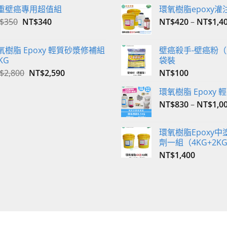
重壁癌專用超值組
環氧樹脂epoxy灌
原
目
$
350
NT$
340
NT$
420
–
NT$
1,4
始
前
價
價
氧樹脂 Epoxy 輕質砂漿修補組
壁癌殺手-壁癌粉（
格：
格：
KG
袋裝
NT$350。
NT$340。
原
目
$
2,800
NT$
2,590
NT$
100
始
前
環氧樹脂 Epoxy
價
價
格：
格：
NT$
830
–
NT$
1,0
NT$2,800。
NT$2,590。
環氧樹脂Epoxy中塗
劑一組（4KG+2K
NT$
1,400