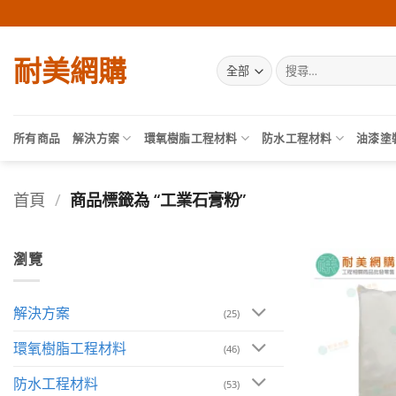
Skip
to
content
耐美網購
搜
尋
關
鍵
字:
所有商品
解決方案
環氧樹脂工程材料
防水工程材料
油漆塗
首頁
/
商品標籤為 “工業石膏粉”
瀏覽
解決方案
(25)
環氧樹脂工程材料
(46)
防水工程材料
(53)