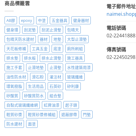
商品標籤雲
電子郵件地址
naimei.shop
AB膠
epoxy
中塗
五金器具
健身器材
電話號碼
健身環
刮泥墊
刮泥止滑墊
包晴天
02-22441888
包晴天防水建材
器材
地墊
大型止滑墊
天花板修補
工具五金
底塗
廁所刷組
傳真號碼
02-22450298
排水墊
排水板
排水止滑墊
施工器具
施工手套
止滑地墊
止滑墊
水性建築用漆
油性防水材
滑石粉
灌注材
玻璃纖維
環氧樹脂
生活用品
石英砂
矽利康
矽酸質
矽酸質防水
組合墊
自黏式玻璃纖維網
虹牌油漆
起子頭
輕質砂漿
輕質砂漿修補組
遮蔽膠帶
門墊
防水建材
面塗