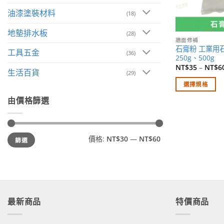
油漆塗裝材料
(18)
地墊排水板
(28)
牆面修補
石膏粉 工業用
工具五金
(36)
250g、500g
NT$
35
–
NT$
6
生活百貨
(29)
選擇規格
此
由價格篩選
產
品
有
最
最
價格:
NT$30
—
NT$60
篩選
低
高
多
價
價
格
格
種
款
式。
可
在
最新商品
特價商品
產
品