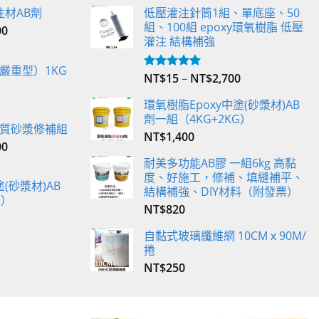
注材AB劑
低壓灌注針筒1組、單底座、50
組、100組 epoxy環氧樹脂 低壓
00
灌注 結構補強
嚴重型）1KG
NT$
15
–
NT$
2,700
評分
5.00
滿分 5
環氧樹脂Epoxy中塗(砂漿材)AB
劑一組（4KG+2KG）
 輕質砂漿修補組
NT$
1,400
00
耐美多功能AB膠 一組6kg 高黏
度、好施工，修補、填縫補平、
(砂漿材)AB
結構補強、DIY材料（附發票）
G）
NT$
820
自黏式玻璃纖維網 10CMｘ90M/
捲
NT$
250