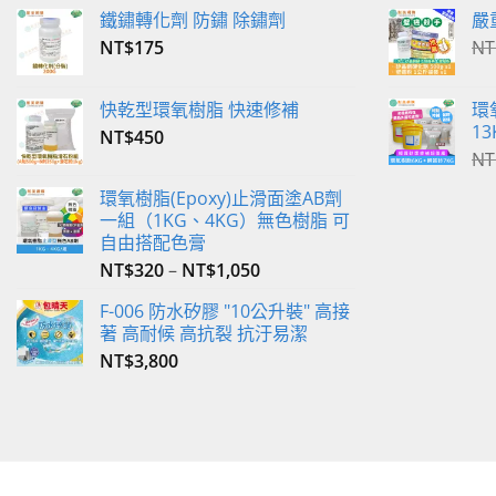
鐵鏽轉化劑 防鏽 除鏽劑
嚴
頁
NT$
175
NT
面
選
擇
快乾型環氧樹脂 快速修補
環
選
13
NT$
450
項
NT
環氧樹脂(Epoxy)止滑面塗AB劑
一組（1KG、4KG）無色樹脂 可
自由搭配色膏
NT$
320
–
NT$
1,050
F-006 防水矽膠 "10公升裝" 高接
著 高耐候 高抗裂 抗汙易潔
NT$
3,800