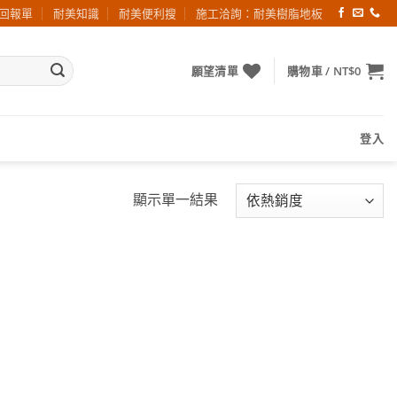
回報單
耐美知識
耐美便利搜
施工洽詢：耐美樹脂地板
願望清單
購物車 /
NT$
0
登入
顯示單一結果