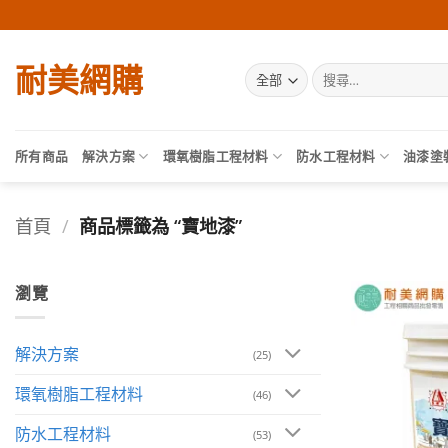
Skip
to
content
耐美網購
搜
尋
關
鍵
字:
所有商品
解決方案
環氧樹脂工程材料
防水工程材料
油漆塗
首頁
/
商品標籤為 “寶地漆”
瀏覽
解決方案
(25)
環氧樹脂工程材料
(46)
防水工程材料
(53)