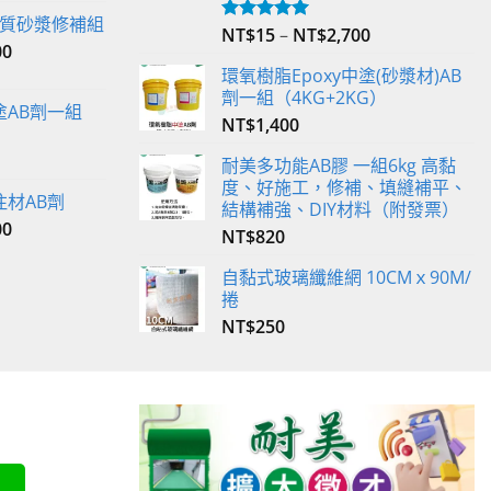
 輕質砂漿修補組
NT$
15
–
NT$
2,700
評分
5.00
00
滿分 5
環氧樹脂Epoxy中塗(砂漿材)AB
劑一組（4KG+2KG）
塗AB劑一組
NT$
1,400
耐美多功能AB膠 一組6kg 高黏
度、好施工，修補、填縫補平、
注材AB劑
結構補強、DIY材料（附發票）
00
NT$
820
自黏式玻璃纖維網 10CMｘ90M/
捲
NT$
250