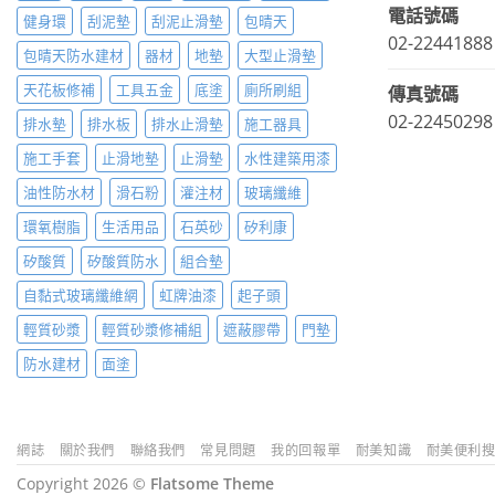
電話號碼
健身環
刮泥墊
刮泥止滑墊
包晴天
02-22441888
包晴天防水建材
器材
地墊
大型止滑墊
天花板修補
工具五金
底塗
廁所刷組
傳真號碼
02-22450298
排水墊
排水板
排水止滑墊
施工器具
施工手套
止滑地墊
止滑墊
水性建築用漆
油性防水材
滑石粉
灌注材
玻璃纖維
環氧樹脂
生活用品
石英砂
矽利康
矽酸質
矽酸質防水
組合墊
自黏式玻璃纖維網
虹牌油漆
起子頭
輕質砂漿
輕質砂漿修補組
遮蔽膠帶
門墊
防水建材
面塗
網誌
關於我們
聯絡我們
常見問題
我的回報單
耐美知識
耐美便利
Copyright 2026 ©
Flatsome Theme