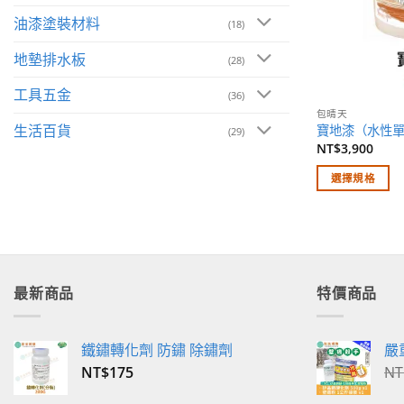
油漆塗裝材料
(18)
地墊排水板
(28)
工具五金
(36)
包晴天
生活百貨
寶地漆（水性單
(29)
NT$
3,900
選擇規格
此
產
品
有
多
最新商品
特價商品
種
款
式。
鐵鏽轉化劑 防鏽 除鏽劑
嚴
可
NT$
175
NT
在