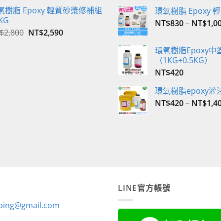
價
價
氧樹脂 Epoxy 輕質砂漿修補組
環氧樹脂 Epoxy
格：
格：
KG
NT$
830
–
NT$
1,0
NT$350。
NT$340。
原
目
$
2,800
NT$
2,590
始
前
環氧樹脂Epoxy中
價
價
（1KG+0.5KG）
格：
格：
NT$
420
NT$2,800。
NT$2,590。
環氧樹脂epoxy灌
NT$
420
–
NT$
1,4
LINE官方帳號
ping@gmail.com