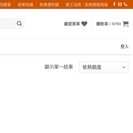
回報單
耐美知識
耐美便利搜
施工洽詢：耐美樹脂地板
願望清單
購物車 /
NT$
0
登入
顯示單一結果