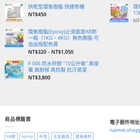
產
快乾型環氧樹脂 快速修補
環
品
13
NT$
450
頁
NT
面
選
環氧樹脂(Epoxy)止滑面塗AB劑
一組（1KG、4KG）無色樹脂 可
擇
自由搭配色膏
選
NT$
320
–
NT$
1,050
項
F-006 防水矽膠 "10公升裝" 高接
著 高耐候 高抗裂 抗汙易潔
NT$
3,800
商品標籤雲
電子郵件地址
naimei.shop
AB膠
epoxy
中塗
五金器具
健身器材