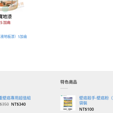
液地板漆）5加侖
特色商品
重壁癌專用超值組
壁癌殺手-壁癌粉（
袋裝
原
目
$
350
NT$
340
始
前
NT$
100