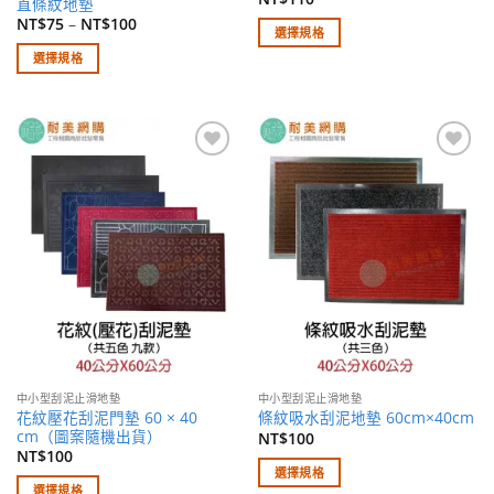
直條紋地墊
擇
選
NT$
75
–
NT$
100
選擇規格
選
項
此
選擇規格
項
產
此
品
產
有
品
多
有
加入
加入
種
多
願望
願望
款
種
清單
清單
式。
款
可
式。
在
可
產
在
品
產
頁
品
面
頁
選
面
中小型刮泥止滑地墊
中小型刮泥止滑地墊
擇
選
花紋壓花刮泥門墊 60 × 40
條紋吸水刮泥地墊 60cm×40cm
選
擇
cm（圖案隨機出貨）
NT$
100
項
選
NT$
100
選擇規格
項
選擇規格