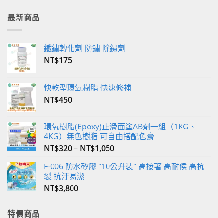
款
款
最新商品
式。
式。
可
可
在
在
鐵鏽轉化劑 防鏽 除鏽劑
產
產
品
品
NT$
175
頁
頁
面
面
快乾型環氧樹脂 快速修補
選
選
NT$
450
擇
擇
選
選
項
項
環氧樹脂(Epoxy)止滑面塗AB劑一組（1KG、
4KG）無色樹脂 可自由搭配色膏
NT$
320
–
NT$
1,050
F-006 防水矽膠 "10公升裝" 高接著 高耐候 高抗
裂 抗汙易潔
NT$
3,800
特價商品