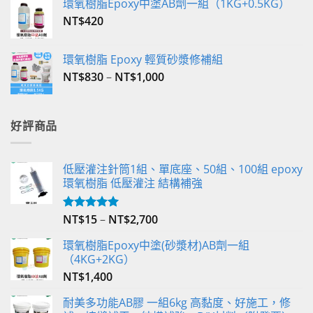
環氧樹脂Epoxy中塗AB劑一組（1KG+0.5KG）
NT$
420
環氧樹脂 Epoxy 輕質砂漿修補組
NT$
830
–
NT$
1,000
好評商品
低壓灌注針筒1組、單底座、50組、100組 epoxy
環氧樹脂 低壓灌注 結構補強
NT$
15
–
NT$
2,700
評分
5.00
滿分 5
環氧樹脂Epoxy中塗(砂漿材)AB劑一組
（4KG+2KG）
NT$
1,400
耐美多功能AB膠 一組6kg 高黏度、好施工，修