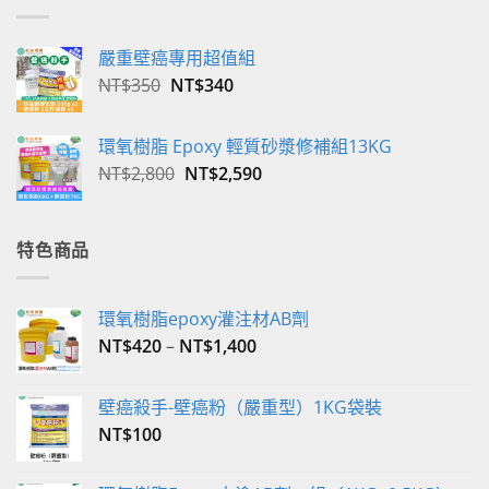
嚴重壁癌專用超值組
原
目
NT$
350
NT$
340
始
前
價
價
環氧樹脂 Epoxy 輕質砂漿修補組13KG
格：
格：
原
目
NT$
2,800
NT$
2,590
NT$350。
NT$340。
始
前
價
價
格：
格：
特色商品
NT$2,800。
NT$2,590。
環氧樹脂epoxy灌注材AB劑
NT$
420
–
NT$
1,400
壁癌殺手-壁癌粉（嚴重型）1KG袋裝
NT$
100