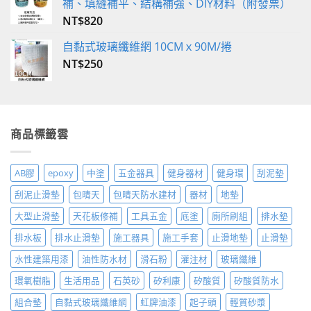
補、填縫補平、結構補強、DIY材料（附發票）
NT$
820
自黏式玻璃纖維網 10CMｘ90M/捲
NT$
250
商品標籤雲
AB膠
epoxy
中塗
五金器具
健身器材
健身環
刮泥墊
刮泥止滑墊
包晴天
包晴天防水建材
器材
地墊
大型止滑墊
天花板修補
工具五金
底塗
廁所刷組
排水墊
排水板
排水止滑墊
施工器具
施工手套
止滑地墊
止滑墊
水性建築用漆
油性防水材
滑石粉
灌注材
玻璃纖維
環氧樹脂
生活用品
石英砂
矽利康
矽酸質
矽酸質防水
組合墊
自黏式玻璃纖維網
虹牌油漆
起子頭
輕質砂漿