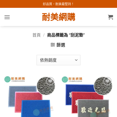
Skip
好品質，耐美最堅持！
to
耐美網購
content
首頁
/
商品標籤為 “刮泥墊”
篩選
加入
加入
願望
願望
清單
清單