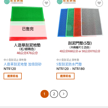
品
品
有
有
加入
加入
多
多
願望
願望
種
種
清單
清單
款
款
式。
式。
已售完
可
可
在
在
產
產
品
品
頁
頁
面
面
中小型刮泥止滑地墊
中小型刮泥止滑地墊
選
選
人造草刮泥地墊 加倍刮砂
S型刮泥防水門墊
擇
擇
NT$
120
NT$
120
–
NT$
180
選
選
選擇規格
選擇規格
項
項
此
此
產
產
品
品
1
2
有
有
多
多
種
種