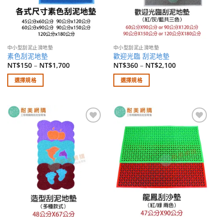
中小型刮泥止滑地墊
中小型刮泥止滑地墊
素色刮泥地墊
歡迎光臨 刮泥地墊
NT$
150
–
NT$
1,700
NT$
360
–
NT$
2,100
選擇規格
選擇規格
此
此
產
產
品
品
有
有
加入
加入
多
多
願望
願望
種
種
清單
清單
款
款
式。
式。
可
可
在
在
產
產
品
品
頁
頁