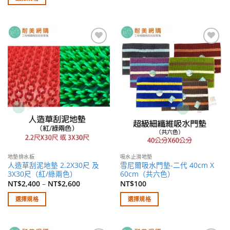
此
此
產
產
品
品
有
有
多
加入
加入
多
種
願望
願望
種
清單
清單
款
款
式。
式。
可
可
在
在
產
產
品
品
頁
頁
面
面
選
地墊排水板
吸水止滑地墊
選
擇
人造草刮泥地墊 2.2X30尺 及
雪尼爾吸水門墊-二代 40cm X
擇
3X30尺（紅/綠兩色）
60cm（共六色）
選
選
NT$
2,400
–
NT$
2,600
NT$
100
項
項
選擇規格
選擇規格
此
此
產
產