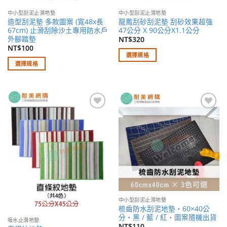
面
面
中小型刮泥止滑地墊
中小型刮泥止滑地墊
選
選
造型刮泥墊 多款圖案 (寬48x長
龍鳳刮砂刮泥墊 刮砂效果超強
擇
擇
67cm) 止滑刮除沙土專用防水戶
47公分 X 90公分X1.1公分
選
選
外腳踏墊
NT$
320
NT$
100
項
項
選擇規格
選擇規格
此
此
產
產
品
品
有
有
多
加入
加入
多
種
願望
願望
種
款
清單
清單
款
式。
式。
可
可
在
在
產
產
品
品
頁
中小型刮泥止滑地墊
頁
面
梳齒防水刮泥地墊・60×40公
面
選
分・黑 / 藍 / 紅・圖案隨機出貨
吸水止滑地墊
選
NT$
110
擇