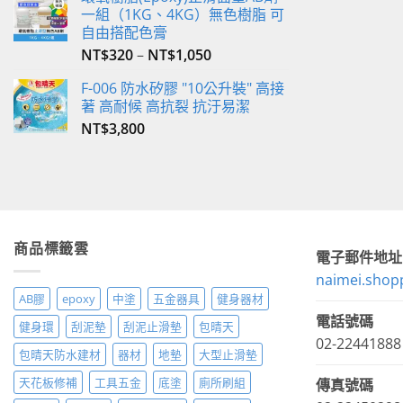
一組（1KG、4KG）無色樹脂 可
自由搭配色膏
NT$
320
–
NT$
1,050
F-006 防水矽膠 "10公升裝" 高接
著 高耐候 高抗裂 抗汙易潔
NT$
3,800
商品標籤雲
電子郵件地址
naimei.shop
AB膠
epoxy
中塗
五金器具
健身器材
電話號碼
健身環
刮泥墊
刮泥止滑墊
包晴天
02-22441888
包晴天防水建材
器材
地墊
大型止滑墊
天花板修補
工具五金
底塗
廁所刷組
傳真號碼