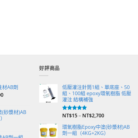
好評商品
注材AB劑
低壓灌注針筒1組、單底座、50
組、100組 epoxy環氧樹脂 低壓
00
灌注 結構補強
(砂漿材)AB
NT$
15
–
NT$
2,700
評分
5.00
G）
滿分 5
環氧樹脂Epoxy中塗(砂漿材)AB
劑一組（4KG+2KG）
塗AB劑一組