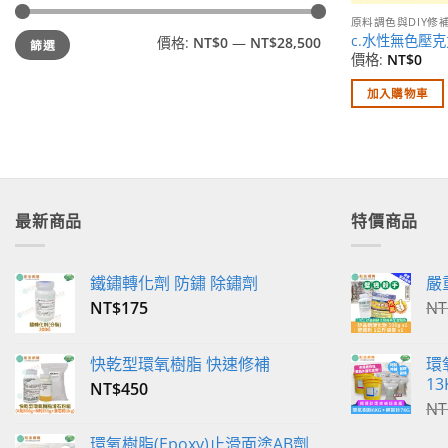
原料調色與DIY修
最
最
c.水性無色壓
價格:
NT$0
—
NT$28,500
篩選
低
高
價
價
價格:
NT$
0
格
格
加入購物車
最新商品
特價商品
鐵鏽轉化劑 防鏽 除鏽劑
嚴
NT$
175
NT
快乾型環氧樹脂 快速修補
環
13
NT$
450
NT
環氧樹脂(Epoxy)止滑面塗AB劑