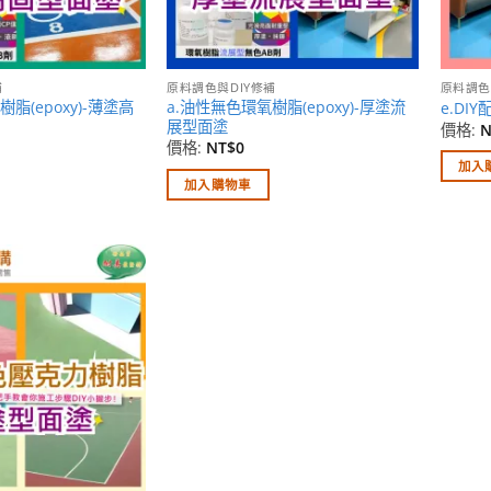
補
原料調色與DIY修補
原料調色
脂(epoxy)-薄塗高
a.油性無色環氧樹脂(epoxy)-厚塗流
e.DI
展型面塗
價格:
N
價格:
NT$
0
加入
加入購物車
加入
願望
清單