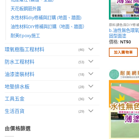
天花板鋼筋外露
水性材料diy修補與訂購 (地面、牆面)
原料調色與DIY修
油性材料DIY修補與訂購（地面、牆面）
b.油性無色環氧樹
耐美Epoxy施工
固型面塗
價格:
NT$
0
環氧樹脂工程材料
(46)
加入購物車
防水工程材料
(53)
油漆塗裝材料
(18)
地墊排水板
(28)
工具五金
(36)
生活百貨
(29)
由價格篩選