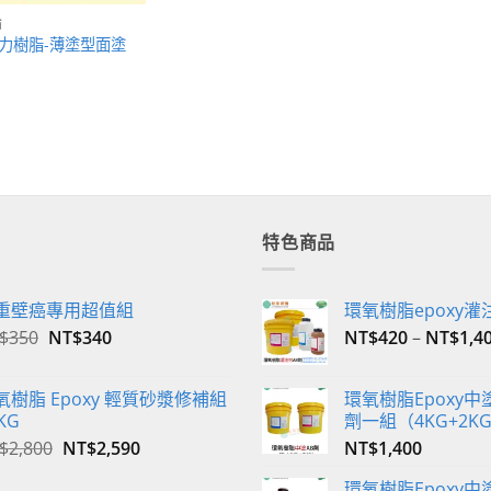
補
克力樹脂-薄塗型面塗
特色商品
重壁癌專用超值組
環氧樹脂epoxy灌
原
目
$
350
NT$
340
NT$
420
–
NT$
1,4
始
前
價
價
氧樹脂 Epoxy 輕質砂漿修補組
環氧樹脂Epoxy中塗
格：
格：
KG
劑一組（4KG+2K
NT$350。
NT$340。
原
目
$
2,800
NT$
2,590
NT$
1,400
始
前
環氧樹脂Epoxy中