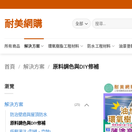
Skip
to
content
耐美網購
搜
尋
關
鍵
字:
所有商品
解決方案
環氧樹脂工程材料
防水工程材料
油漆塗
首頁
/
解決方案
/
原料調色與DIY修補
瀏覽
解決方案
(25)
防治壁癌與屋頂防水
原料調色與DIY修補
低壓灌注 (裂縫、空鼓)