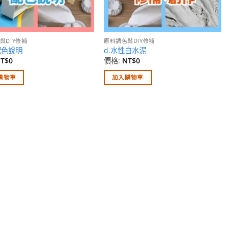
與DIY修補
原料調色與DIY修補
Y配色說明
d.水性白水泥
T$
0
價格:
NT$
0
購物車
加入購物車