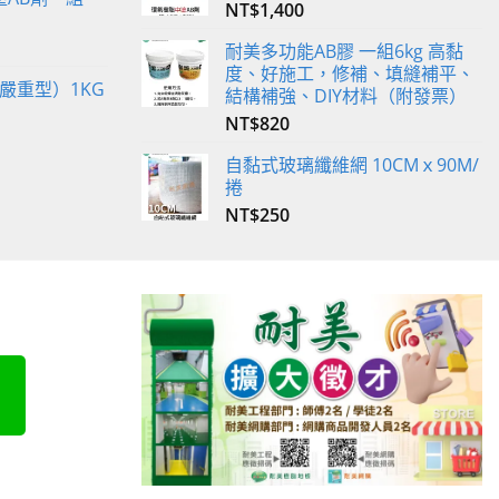
NT$
1,400
耐美多功能AB膠 一組6kg 高黏
度、好施工，修補、填縫補平、
嚴重型）1KG
結構補強、DIY材料（附發票）
NT$
820
自黏式玻璃纖維網 10CMｘ90M/
捲
NT$
250