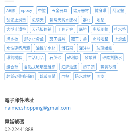
AB膠
epoxy
中塗
五金器具
健身器材
健身環
刮泥墊
刮泥止滑墊
包晴天
包晴天防水建材
器材
地墊
大型止滑墊
天花板修補
工具五金
底塗
廁所刷組
排水墊
排水板
排水止滑墊
施工器具
施工手套
止滑地墊
止滑墊
水性建築用漆
油性防水材
滑石粉
灌注材
玻璃纖維
環氧樹脂
生活用品
石英砂
矽利康
矽酸質
矽酸質防水
組合墊
自黏式玻璃纖維網
虹牌油漆
起子頭
輕質砂漿
輕質砂漿修補組
遮蔽膠帶
門墊
防水建材
面塗
電子郵件地址
naimei.shopping@gmail.com
電話號碼
02-22441888