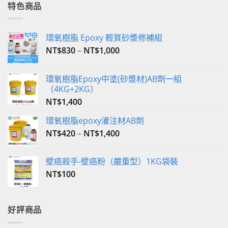
格：
格：
特色商品
NT$350。
NT$340。
環氧樹脂 Epoxy 輕質砂漿修補組
NT$
830
–
NT$
1,000
環氧樹脂Epoxy中塗(砂漿材)AB劑一組
（4KG+2KG）
NT$
1,400
環氧樹脂epoxy灌注材AB劑
NT$
420
–
NT$
1,400
壁癌殺手-壁癌粉（嚴重型）1KG袋裝
NT$
100
好評商品