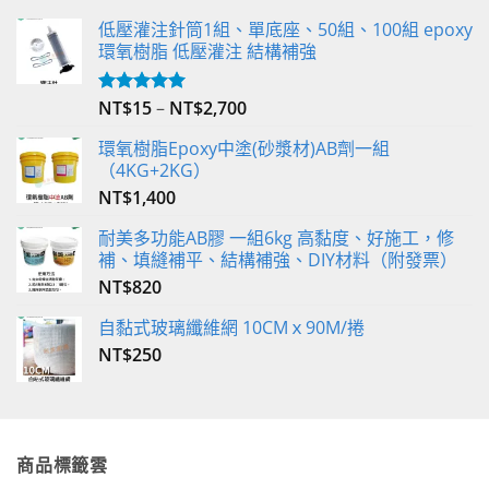
低壓灌注針筒1組、單底座、50組、100組 epoxy
環氧樹脂 低壓灌注 結構補強
NT$
15
–
NT$
2,700
評分
5.00
滿分 5
環氧樹脂Epoxy中塗(砂漿材)AB劑一組
（4KG+2KG）
NT$
1,400
耐美多功能AB膠 一組6kg 高黏度、好施工，修
補、填縫補平、結構補強、DIY材料（附發票）
NT$
820
自黏式玻璃纖維網 10CMｘ90M/捲
NT$
250
商品標籤雲