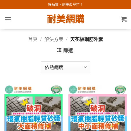
Skip
好品質，耐美最堅持！
to
耐美網購
content
首頁
/
解決方案
/
天花板鋼筋外露
篩選
加入
加入
願望
願望
清單
清單