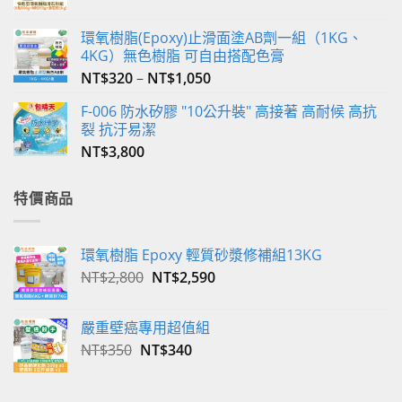
環氧樹脂(Epoxy)止滑面塗AB劑一組（1KG、
4KG）無色樹脂 可自由搭配色膏
NT$
320
–
NT$
1,050
F-006 防水矽膠 "10公升裝" 高接著 高耐候 高抗
裂 抗汙易潔
NT$
3,800
特價商品
環氧樹脂 Epoxy 輕質砂漿修補組13KG
原
目
NT$
2,800
NT$
2,590
始
前
價
價
嚴重壁癌專用超值組
格：
格：
原
目
NT$
350
NT$
340
NT$2,800。
NT$2,590。
始
前
價
價