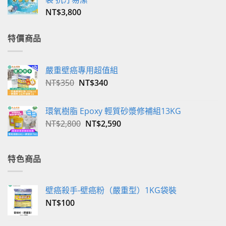
NT$
3,800
特價商品
嚴重壁癌專用超值組
原
目
NT$
350
NT$
340
始
前
價
價
環氧樹脂 Epoxy 輕質砂漿修補組13KG
格：
格：
原
目
NT$
2,800
NT$
2,590
NT$350。
NT$340。
始
前
價
價
格：
格：
特色商品
NT$2,800。
NT$2,590。
壁癌殺手-壁癌粉（嚴重型）1KG袋裝
NT$
100