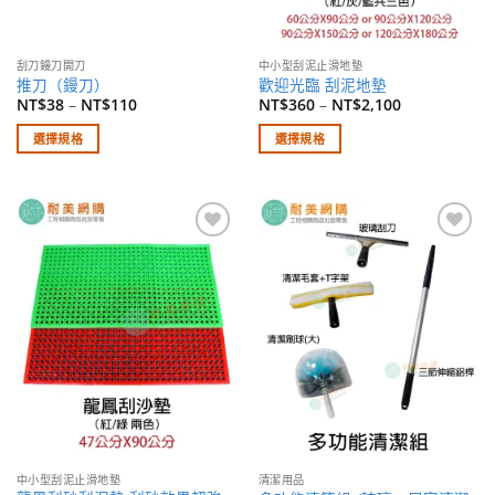
刮刀鏝刀開刀
中小型刮泥止滑地墊
推刀（鏝刀）
歡迎光臨 刮泥地墊
NT$
38
–
NT$
110
NT$
360
–
NT$
2,100
選擇規格
選擇規格
此
此
產
產
品
品
有
有
加入
加入
多
多
願望
願望
種
種
清單
清單
款
款
式。
式。
可
可
在
在
產
產
品
品
頁
頁
面
面
中小型刮泥止滑地墊
清潔用品
選
選