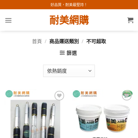
Skip
好品質，耐美最堅持！
to
耐美網購
content
首頁
/
商品運送類別
/
不可超取
篩選
加入
加入
願望
願望
清單
清單