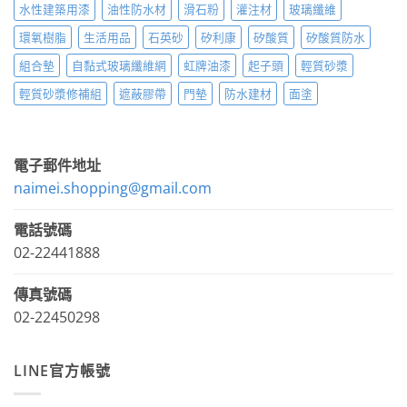
水性建築用漆
油性防水材
滑石粉
灌注材
玻璃纖維
環氧樹脂
生活用品
石英砂
矽利康
矽酸質
矽酸質防水
組合墊
自黏式玻璃纖維網
虹牌油漆
起子頭
輕質砂漿
輕質砂漿修補組
遮蔽膠帶
門墊
防水建材
面塗
電子郵件地址
naimei.shopping@gmail.com
電話號碼
02-22441888
傳真號碼
02-22450298
LINE官方帳號