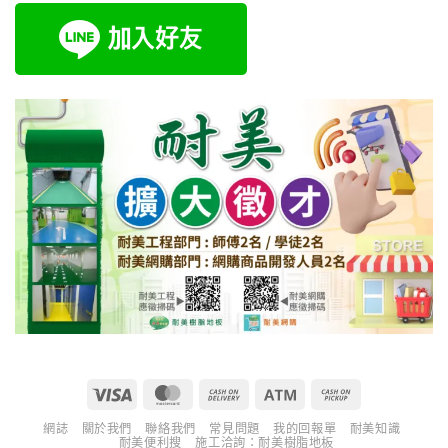
Visa
MasterCard
Cash
Atm
Cash
On
on
網誌
關於我們
聯絡我們
常見問題
我的回報單
耐美知識
Delivery
Pickup
耐美便利搜
施工洽詢：耐美樹脂地板