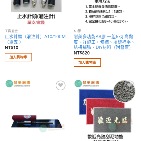
工具五金
AB膠
止水針頭（灌注針）A10/10CM
耐美多功能AB膠 一組6kg 高黏
（單支 ）
度、好施工，修補、填縫補平、
結構補強、DIY材料（附發票）
NT$
10
NT$
820
加入購物車
加入購物車
加入
加入
願望
願望
清單
清單