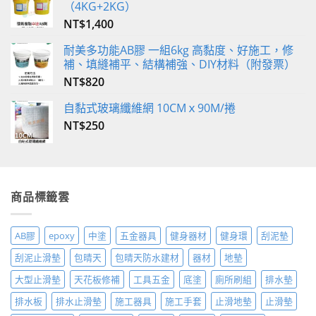
（4KG+2KG）
NT$
1,400
耐美多功能AB膠 一組6kg 高黏度、好施工，修
補、填縫補平、結構補強、DIY材料（附發票）
NT$
820
自黏式玻璃纖維網 10CMｘ90M/捲
NT$
250
商品標籤雲
AB膠
epoxy
中塗
五金器具
健身器材
健身環
刮泥墊
刮泥止滑墊
包晴天
包晴天防水建材
器材
地墊
大型止滑墊
天花板修補
工具五金
底塗
廁所刷組
排水墊
排水板
排水止滑墊
施工器具
施工手套
止滑地墊
止滑墊