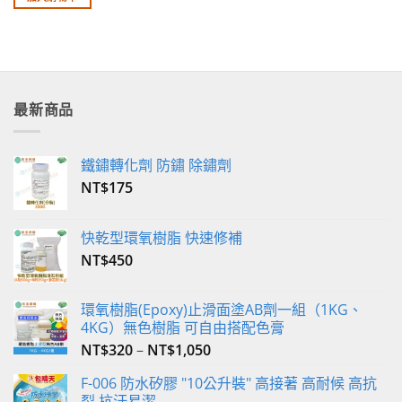
項
最新商品
鐵鏽轉化劑 防鏽 除鏽劑
NT$
175
快乾型環氧樹脂 快速修補
NT$
450
環氧樹脂(Epoxy)止滑面塗AB劑一組（1KG、
4KG）無色樹脂 可自由搭配色膏
NT$
320
–
NT$
1,050
F-006 防水矽膠 "10公升裝" 高接著 高耐候 高抗
裂 抗汙易潔