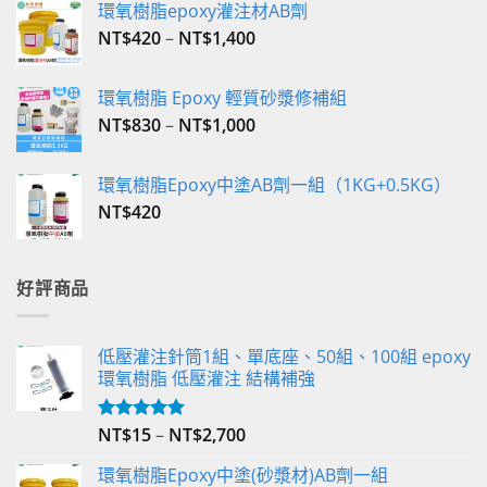
環氧樹脂epoxy灌注材AB劑
NT$
420
–
NT$
1,400
環氧樹脂 Epoxy 輕質砂漿修補組
NT$
830
–
NT$
1,000
環氧樹脂Epoxy中塗AB劑一組（1KG+0.5KG）
NT$
420
好評商品
低壓灌注針筒1組、單底座、50組、100組 epoxy
環氧樹脂 低壓灌注 結構補強
NT$
15
–
NT$
2,700
評分
5.00
滿分 5
環氧樹脂Epoxy中塗(砂漿材)AB劑一組