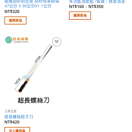
龍鳳刮砂刮泥墊 刮砂效果超強
多功能清節組 /玻璃、居家清潔
擇
擇
47公分 X 90公分X1.1公分
NT$
160
–
NT$
350
選
選
NT$
320
選擇規格
項
項
選擇規格
此
此
產
產
品
品
有
有
多
加入
多
種
願望
種
清單
款
款
式。
式。
可
可
在
在
產
產
品
品
頁
頁
面
面
選
工具五金
選
擇
超長螺絲起子刀
擇
選
NT$
420
選
項
加入購物車