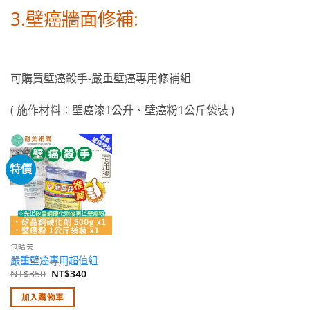
3.壁癌牆面修補:
可購買壁癌殺手-嚴重壁癌專用修補組
( 施作材料：壁癌漆1公升、壁癌粉1公斤袋裝 )
特價
加入
願望
清單
包晴天
嚴重壁癌專用超值組
原
目
NT$
350
NT$
340
始
前
價
價
加入購物車
格：
格：