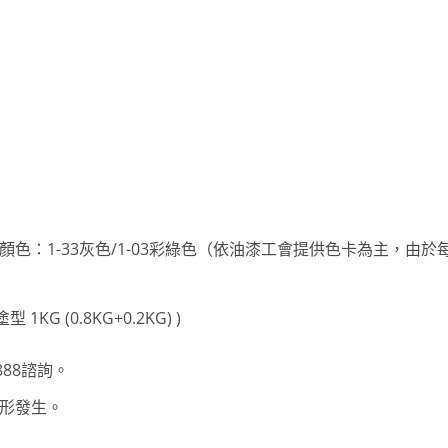
色：1-33灰色/1-03彩綠色（依油漆工會提供色卡為主，由
KG (0.8KG+0.2KG) )
888諮詢。
形發生。