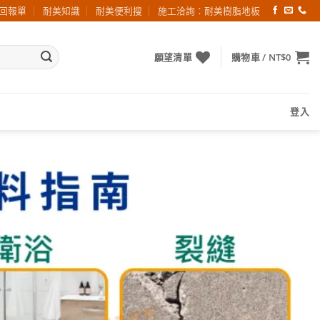
回報單
耐美知識
耐美便利搜
施工洽詢：耐美樹脂地板
願望清單
購物車 /
NT$
0
登入