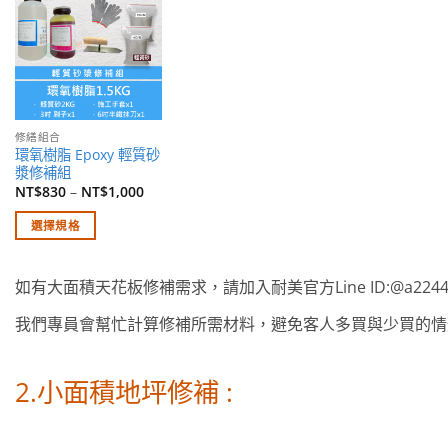
願望
清單
修繕組合
環氧樹脂 Epoxy 輕質砂
漿修補組
NT$
830
–
NT$
1,000
選擇規格
此
產
如有大面積天花板修補需求，請加入耐美官方Line ID:@a2244
品
有
我們專員會幫忙計算修補所需材料，避免客人多買與少買的情
多
種
2.小面積地坪修補 :
款
式。
可