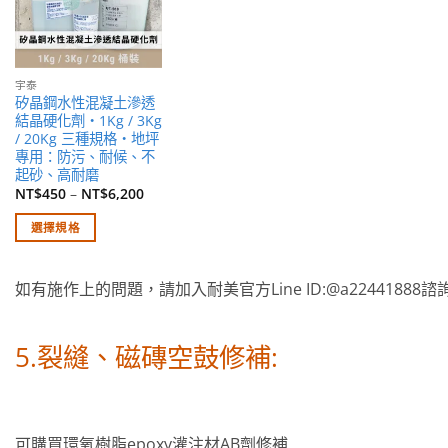
清單
宇泰
矽晶鋼水性混凝土滲透
結晶硬化劑・1Kg / 3Kg
/ 20Kg 三種規格・地坪
專用：防污、耐候、不
起砂、高耐磨
NT$
450
–
NT$
6,200
選擇規格
此
產
如有施作上的問題，請加入耐美官方Line ID:@a22441888諮
品
有
多
5.裂縫、磁磚空鼓修補:
種
款
式。
可
可購買環氧樹脂epoxy灌注材AB劑修補