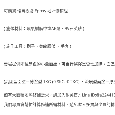
在
產
可購買 環氧樹脂 Epoxy 地坪修補組
品
頁
面
( 施做材料：環氧樹脂中塗AB劑、9V石英砂 )
選
擇
選
( 施作工具：刷子、美紋膠帶 、手套 )
項
賣場提供兩種顏色的小量面塗，可自行選擇是否需加購。面塗顏
(高固型面塗－薄塗型 1KG (0.8KG+0.2KG) 、流展型面塗－厚塗型 1
如有大面積地坪修補需求，請加入耐美官方Line ID:@a22441
我們專員會幫忙計算修補所需材料，避免客人多買與少買的情