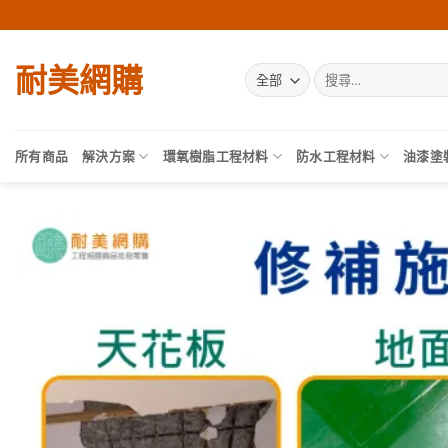
Skip
to
content
耐美網購
搜
尋
關
鍵
字:
所有商品
解決方案
環氧樹脂工程材料
防水工程材料
油漆塗