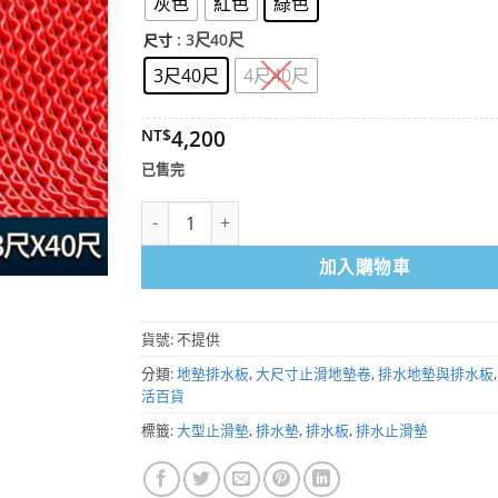
灰色
紅色
綠色
: 3尺40尺
尺寸
3尺40尺
4尺40尺
4,200
NT$
已售完
S型PVC鏤空防滑排水止滑墊 3尺×40尺（灰/紅/綠三
加入購物車
貨號:
不提供
分類:
地墊排水板
,
大尺寸止滑地墊卷
,
排水地墊與排水板
活百貨
標籤:
大型止滑墊
,
排水墊
,
排水板
,
排水止滑墊