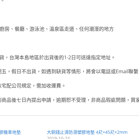
易。
廚房、餐廳、游泳池、溫泉區走道、任何潮溼的地方
貨，台灣本島地區於出貨後的1-2日可送達指定地址。
五，假日不出貨，如遇到缺貨等情形，將會以電話或Email聯繫
依宅配公司規定，需加收運費。
到商品後七日內提出申請，逾期恕不受理，非商品瑕疵問題，買
塑膠機車地墊
大銅錢止滑防滑塑膠地墊 4尺×45尺×2mm
2019-10-24