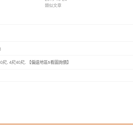
類似文章
色
尺40尺, 4尺40尺, 【偏遠地區$看圖詢價】