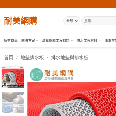
Skip
to
content
耐美網購
搜
尋
關
鍵
字:
所有商品
解決方案
環氧樹脂工程材料
防水工程材料
油漆塗
首頁
/
地墊排水板
/
排水地墊與排水板