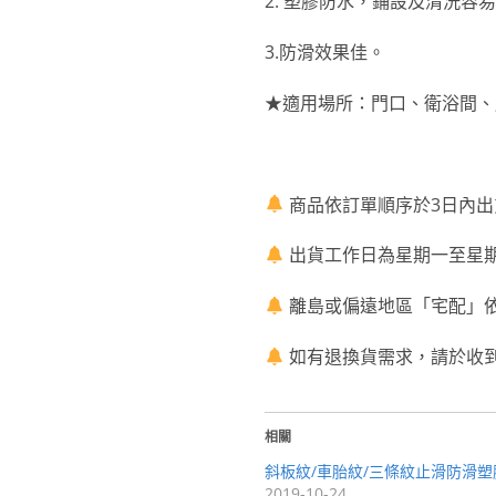
2. 塑膠防水，鋪設及清洗容
3.防滑效果佳。
★適用場所：門口、衛浴間、
商品依訂單順序於3日內出
出貨工作日為星期一至星期
離島或偏遠地區「宅配」
如有退換貨需求，請於收
相關
斜板紋/車胎紋/三條紋止滑防滑
2019-10-24