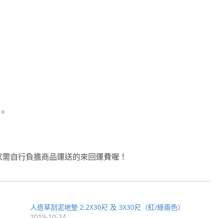
。
家需自行負擔商品運送的來回運費喔！
人造草刮泥地墊 2.2X30尺 及 3X30尺（紅/綠兩色）
2019-10-24