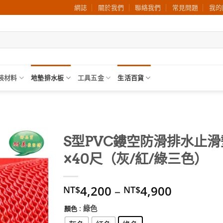
網誌
關於我們
聯絡我們
常見問題
我的
裝材料
地墊排水板
工具五金
生活百貨
S型PVC鏤空防滑排水止滑
×40尺（灰/紅/綠三色）
加入
願望
清單
4,200
–
4,900
NT$
NT$
: 綠色
顏色