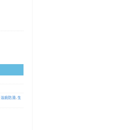
色） 數量
,
浴廁防滑
,
生