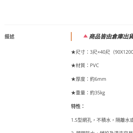
商品皆由倉庫出
描述
★尺寸：3尺×40尺（90X12
★材質：PVC
★厚度：約6mm
★重量：約35kg
特性：
1.S型網孔，不積水，隔離水