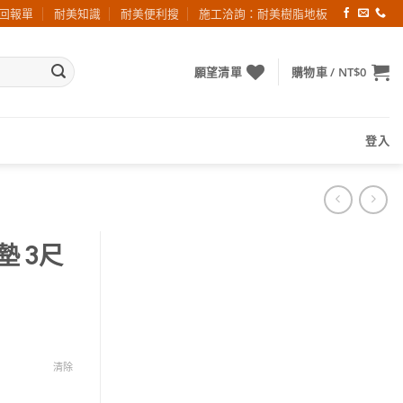
回報單
耐美知識
耐美便利搜
施工洽詢：耐美樹脂地板
願望清單
購物車 /
NT$
0
登入
墊 3尺
清除