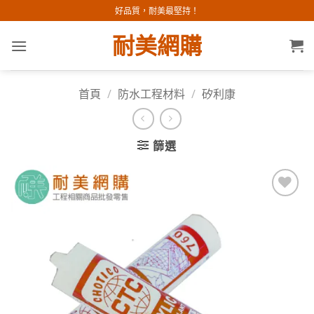
Skip
好品質，耐美最堅持！
to
耐美網購
content
首頁
/
防水工程材料
/
矽利康
篩選
加入
願望
清單