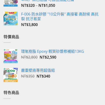
選
NT$
320
–
NT$
1,050
項
F-006 防水矽膠 "10公升裝" 高接著 高耐候 高抗
裂 抗汙易潔
NT$
3,800
特價商品
環氧樹脂 Epoxy 輕質砂漿修補組13KG
原
目
NT$
2,800
NT$
2,590
始
前
價
價
嚴重壁癌專用超值組
格：
格：
原
目
NT$
350
NT$
340
NT$2,800。
NT$2,590。
始
前
價
價
格：
格：
特色商品
NT$350。
NT$340。