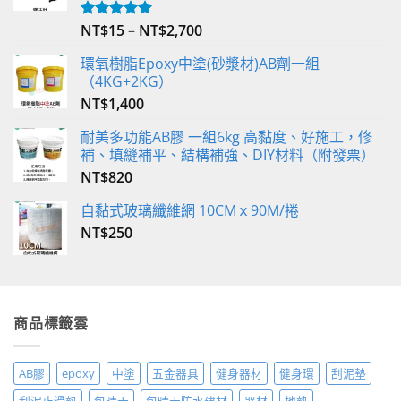
NT$
15
–
NT$
2,700
評分
5.00
滿分 5
環氧樹脂Epoxy中塗(砂漿材)AB劑一組
（4KG+2KG）
NT$
1,400
耐美多功能AB膠 一組6kg 高黏度、好施工，修
補、填縫補平、結構補強、DIY材料（附發票）
NT$
820
自黏式玻璃纖維網 10CMｘ90M/捲
NT$
250
商品標籤雲
AB膠
epoxy
中塗
五金器具
健身器材
健身環
刮泥墊
刮泥止滑墊
包晴天
包晴天防水建材
器材
地墊