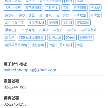
大型止滑墊
天花板修補
工具五金
底塗
廁所刷組
排水墊
排水板
排水止滑墊
施工器具
施工手套
止滑地墊
止滑墊
水性建築用漆
油性防水材
滑石粉
灌注材
玻璃纖維
環氧樹脂
生活用品
石英砂
矽利康
矽酸質
矽酸質防水
組合墊
自黏式玻璃纖維網
虹牌油漆
起子頭
輕質砂漿
輕質砂漿修補組
遮蔽膠帶
門墊
防水建材
面塗
電子郵件地址
naimei.shopping@gmail.com
電話號碼
02-22441888
傳真號碼
02-22450298