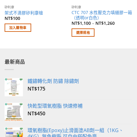
矽利康
矽利康
CTC 707 水性壓克力填縫膠一箱
架式不滴膠矽利康槍
（透明or白色）
NT$
100
NT$
1,100
–
NT$
1,260
加入購物車
選擇規格
此
產
品
有
最新商品
多
種
款
鐵鏽轉化劑 防鏽 除鏽劑
式。
NT$
175
可
在
產
快乾型環氧樹脂 快速修補
品
NT$
450
頁
面
選
環氧樹脂(Epoxy)止滑面塗AB劑一組（1KG、
4KG）無色樹脂 可自由搭配色膏
擇