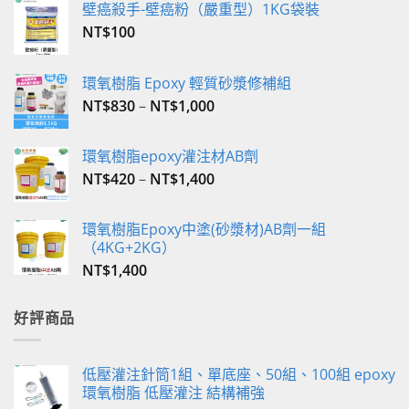
壁癌殺手-壁癌粉（嚴重型）1KG袋裝
NT$
100
環氧樹脂 Epoxy 輕質砂漿修補組
NT$
830
–
NT$
1,000
環氧樹脂epoxy灌注材AB劑
NT$
420
–
NT$
1,400
環氧樹脂Epoxy中塗(砂漿材)AB劑一組
（4KG+2KG）
NT$
1,400
好評商品
低壓灌注針筒1組、單底座、50組、100組 epoxy
環氧樹脂 低壓灌注 結構補強